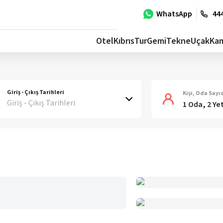
WhatsApp
444
Otel
Kıbrıs
Tur
Gemi
Tekne
Uçak
Ka
Giriş - Çıkış Tarihleri
Kişi, Oda Sayıs
Giriş - Çıkış Tarihleri
1 Oda, 2 Ye