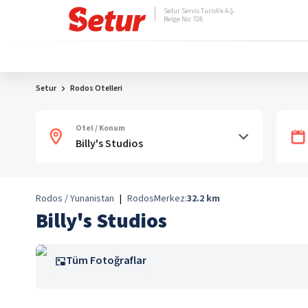
Setur Servis Turistik A.Ş.
Belge No: 728
Setur
Rodos Otelleri
Otel / Konum
Rodos / Yunanistan
|
Rodos
Merkez:
32.2
km
Billy's Studios
Tüm Fotoğraflar