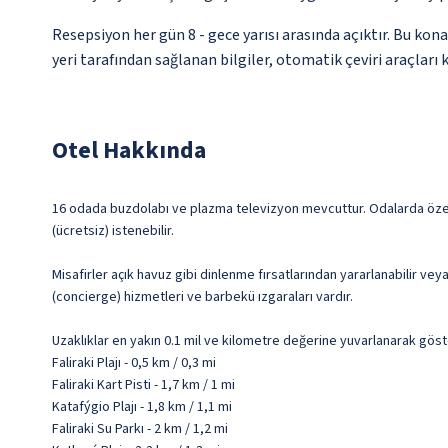
Resepsiyon her gün 8 - gece yarısı arasında açıktır. Bu k
yeri tarafından sağlanan bilgiler, otomatik çeviri araçları k
Otel Hakkında
16 odada buzdolabı ve plazma televizyon mevcuttur. Odalarda özel m
(ücretsiz) istenebilir.
Misafirler açık havuz gibi dinlenme fırsatlarından yararlanabilir vey
(concierge) hizmetleri ve barbekü ızgaraları vardır.
Uzaklıklar en yakın 0.1 mil ve kilometre değerine yuvarlanarak göst
Faliraki Plajı - 0,5 km / 0,3 mi
Faliraki Kart Pisti - 1,7 km / 1 mi
Katafýgio Plajı - 1,8 km / 1,1 mi
Faliraki Su Parkı - 2 km / 1,2 mi