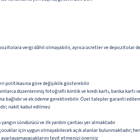
pozitolara vergi dâhil olmayabilir, ayrıca ücretler ve depozitolar de
eri politikasına göre değişiklik gösterebilir
umlarca düzenlenmiş fotoğraflı kimlik ve kredi kartı, banka kartı v
na bağlıdır ve ek ödeme gerektirebilir. Özel talepler garanti edile
dir; nakit kabul edilmez
 yangın söndürücü ve ilk yardım çantası yer almaktadır
çocuklar için uygun olmayabilecek açık alanlar bulunmaktadır; he
p ayarlayamayacaklarını teyit etmenizi öneririz