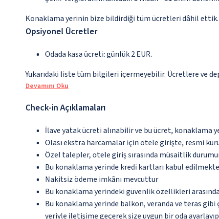
Konaklama yerinin bize bildirdiği tüm ücretleri dâhil ettik.
Opsiyonel Ücretler
Odada kasa ücreti: günlük 2 EUR.
Yukarıdaki liste tüm bilgileri içermeyebilir. Ücretlere ve de
Devamını Oku
Check-in Açıklamaları
İlave yatak ücreti alınabilir ve bu ücret, konaklama y
Olası ekstra harcamalar için otele girişte, resmi kur
Özel talepler, otele giriş sırasında müsaitlik durumu
Bu konaklama yerinde kredi kartları kabul edilmekte
Nakitsiz ödeme imkânı mevcuttur
Bu konaklama yerindeki güvenlik özellikleri arasında
Bu konaklama yerinde balkon, veranda ve teras gibi 
yeriyle iletişime geçerek size uygun bir oda ayarlayı