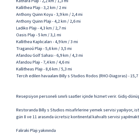
Kathará Plajı - 2,2 km / 1,3 mi
Kallithea Plajı - 3,2 km / 2 mi
Anthony Quinn Koyu - 3,9 km / 2,4 mi
Anthony Quinn Plajı - 4,2 km / 2,6 mi
Ladiko Plajı - 4,3 km / 2,7 mi
Oasis Plajı - 5 km / 3,1 mi
Kallithea Kaplıcaları - 4,9 km / 3 mi
Traganoú Plajı - 5,6 km / 3,5 mi
Afandou Golf Sahası - 6,9 km / 4,3 mi
Afandou Plajı - 7,4 km / 4,6 mi
Kallitheas Plajı - 8,6 km / 5,3 mi
Tercih edilen havaalanı Billy s Studios Rodos (RHO-Diagoras) - 15,
Resepsiyon personeli sınırlı saatler içinde hizmet verir. Gidiş-dönüş 
Restoranda Billy s Studios misafirlerine yemek servisi yapılıyor, is
gün 8 ve 11 arasında ücretsiz kontinental kahvaltı servisi yapılmakt
Faliraki Plajı yakınında