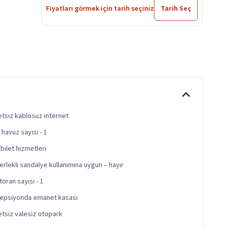
Fiyatları görmek için tarih seçiniz
Tarih Seç
etsiz kablosuz internet
 havuz sayısı - 1
bilet hizmetleri
rlekli sandalye kullanımına uygun – hayır
oran sayısı - 1
epsiyonda emanet kasası
etsiz valesiz otopark