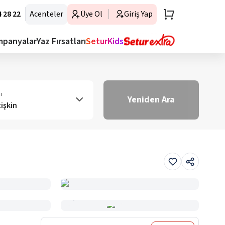
 28 22
Acenteler
Üye Ol
Giriş Yap
mpanyalar
Yaz Fırsatları
SeturKids
ı
Yeniden Ara
tişkin
Haritada Gör