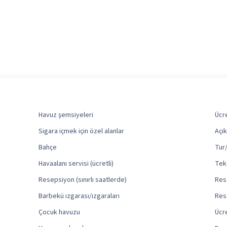
Havuz şemsiyeleri
Ücr
Sigara içmek için özel alanlar
Açık
Bahçe
Tur/
Havaalanı servisi (ücretli)
Teke
Resepsiyon (sınırlı saatlerde)
Rest
Barbekü ızgarası/ızgaraları
Res
Çocuk havuzu
Ücr