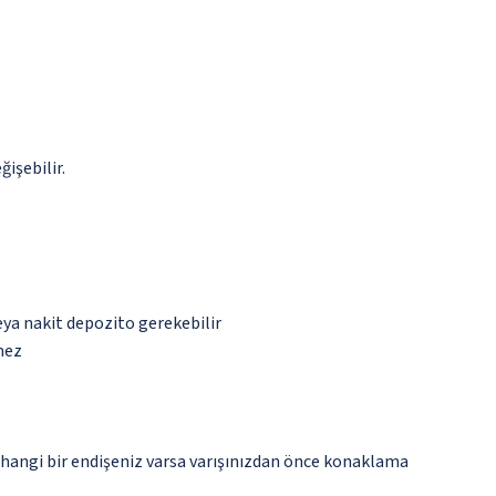
ğişebilir.
eya nakit depozito gerekebilir
mez
rhangi bir endişeniz varsa varışınızdan önce konaklama