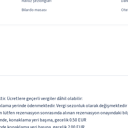
Havuz şezlongları
Dan
Bilardo masası
Otel
. Ücretlere geçerli vergiler dâhil olabilir:
aklama yerinde ödenmektedir. Vergi sezonluk olarak değişmektedir
için lütfen rezervasyon sonrasında alınan rezervasyon onayındaki bil
inde, konaklama yeri başına, gecelik 0.50 EUR
inde konaklama yeri başına, gecelik 2.00 EUR