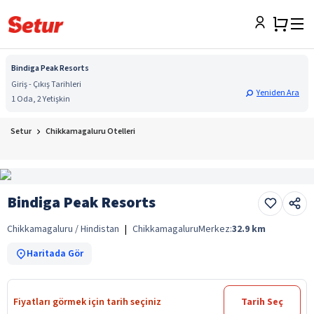
Bindiga Peak Resorts
Giriş - Çıkış Tarihleri
Yeniden Ara
1 Oda, 2 Yetişkin
Setur
Chikkamagaluru Otelleri
Bindiga Peak Resorts
Chikkamagaluru / Hindistan
|
Chikkamagaluru
Merkez:
32.9
km
Haritada Gör
Fiyatları görmek için tarih seçiniz
Tarih Seç