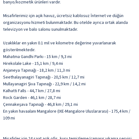
banyo/kozmetik ürünleri vardır.
Misafirlerimiz için açık havuz, ücretsiz kablosuz İnternet ve düğün
organizasyonu hizmeti bulunmaktadır. Bu otelde ayrıca ortak alanda
televizyon ve balo salonu sunulmaktadır.
Uzaklıklar en yakın 0.1 mil ve kilometre değerine yuvarlanarak
gösterilmektedir.
Mahatma Gandhi Parkı - 15 km / 9,3 mi
Hirekolale Lake - 15,1 km / 9,4 mi
Anjaneya Tapınağı - 18,2 km / 11,3 mi
Seethalayanagiri Tapınağı - 20,5 km / 12,7 mi
Mullayanagiri Şiva Tapınağı - 22,9 km / 14,2 mi
Kalhatti Falls - 44,7 km / 27,8 mi
Rock Garden - 46,1 km / 28,7 mi
Çennakeşava Tapınağı - 46,8 km / 29,1 mi
En yakın havaalanı Mangalore (IXE-Mangalore Uluslararası) - 175,4 km /
109 mi
Misafirler için 24 saat açık ofis, kuru temizleme/çamaşır yıkama servisi