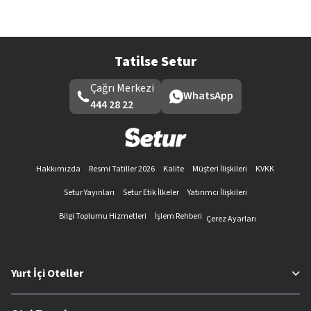
Tatilse Setur
Çağrı Merkezi
WhatsApp
444 28 22
Hakkımızda
Resmi Tatiller 2026
Kalite
Müşteri İlişkileri
KVKK
Setur Yayınları
Setur Etik İlkeler
Yatırımcı İlişkileri
Bilgi Toplumu Hizmetleri
İşlem Rehberi
Çerez Ayarları
Yurt İçi Oteller