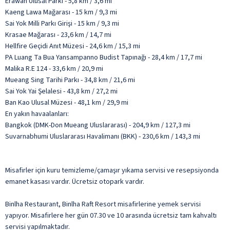
Erawan Ulusal Parkı - 5,8 km / 3,6 mi
Kaeng Lawa Mağarası - 15 km / 9,3 mi
Sai Yok Milli Parkı Girişi - 15 km / 9,3 mi
Krasae Mağarası - 23,6 km / 14,7 mi
Hellfire Geçidi Anıt Müzesi - 24,6 km / 15,3 mi
PA Luang Ta Bua Yansampanno Budist Tapınağı - 28,4 km / 17,7 mi
Malika R.E 124 - 33,6 km / 20,9 mi
Mueang Sing Tarihi Parkı - 34,8 km / 21,6 mi
Sai Yok Yai Şelalesi - 43,8 km / 27,2 mi
Ban Kao Ulusal Müzesi - 48,1 km / 29,9 mi
En yakın havaalanları:
Bangkok (DMK-Don Mueang Uluslararası) - 204,9 km / 127,3 mi
Suvarnabhumi Uluslararası Havalimanı (BKK) - 230,6 km / 143,3 mi
Misafirler için kuru temizleme/çamaşır yıkama servisi ve resepsiyonda
emanet kasası vardır. Ücretsiz otopark vardır.
Binlha Restaurant, Binlha Raft Resort misafirlerine yemek servisi
yapıyor. Misafirlere her gün 07.30 ve 10 arasında ücretsiz tam kahvaltı
servisi yapılmaktadır.