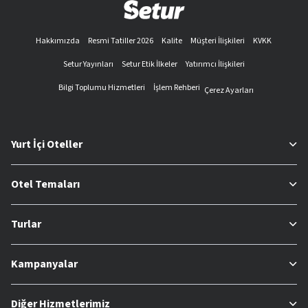
Hakkımızda
Resmi Tatiller 2026
Kalite
Müşteri İlişkileri
KVKK
Setur Yayınları
Setur Etik İlkeler
Yatırımcı İlişkileri
Bilgi Toplumu Hizmetleri
İşlem Rehberi
Çerez Ayarları
Yurt İçi Oteller
Otel Temaları
Turlar
Kampanyalar
Diğer Hizmetlerimiz