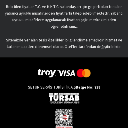
Belirtilen fiyatlar T.C. ve K.K.T.C. vatandaşları için geçerli olup tesisler
yabancı uyruklu misafirlerden fiyat farkı talep edebilmektedir. Yabancı
uyruklu misafirlere uygulanacak fiyatları çağrı merkezimizden
öğrenebilirsiniz.
Sitemizde yer alan tesis özellikleri bilgilendirme amaçlıdır, hizmet ve
kullanım saatleri dönemsel olarak Otel’ler tarafından değişitirilebilir.
SETUR SERVİS TURİSTİK A.Ş
Belge No: 728