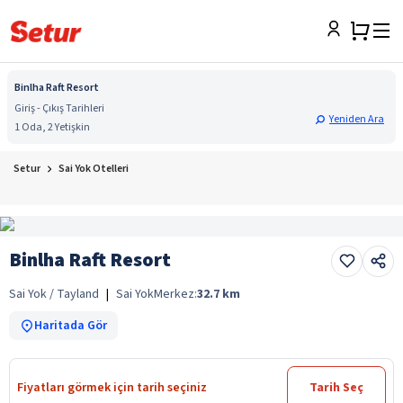
Binlha Raft Resort
Giriş - Çıkış Tarihleri
Yeniden Ara
1 Oda, 2 Yetişkin
Setur
Sai Yok Otelleri
Binlha Raft Resort
Sai Yok / Tayland
|
Sai Yok
Merkez:
32.7
km
Haritada Gör
Fiyatları görmek için tarih seçiniz
Tarih Seç