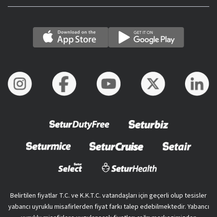
Belirtilen fiyatlar T.C. ve K.K.T.C. vatandaşları için geçerli olup tesisler
yabancı uyruklu misafirlerden fiyat farkı talep edebilmektedir. Yabancı