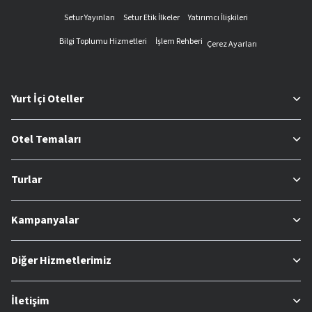
Setur Yayınları
Setur Etik İlkeler
Yatırımcı İlişkileri
Bilgi Toplumu Hizmetleri
İşlem Rehberi
Çerez Ayarları
Yurt İçi Oteller
Otel Temaları
Turlar
Kampanyalar
Diğer Hizmetlerimiz
İletişim