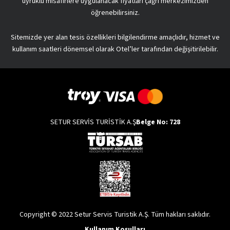
uyruklu misafirlere uygulanacak fiyatları çağrı merkezimizden
öğrenebilirsiniz.
Sitemizde yer alan tesis özellikleri bilgilendirme amaçlıdır, hizmet ve
kullanım saatleri dönemsel olarak Otel’ler tarafından değişitirilebilir.
SETUR SERVİS TURİSTİK A.Ş
Belge No: 728
Copyright © 2022 Setur Servis Turistik A.Ş. Tüm hakları saklıdır.
Kullanım Koşulları