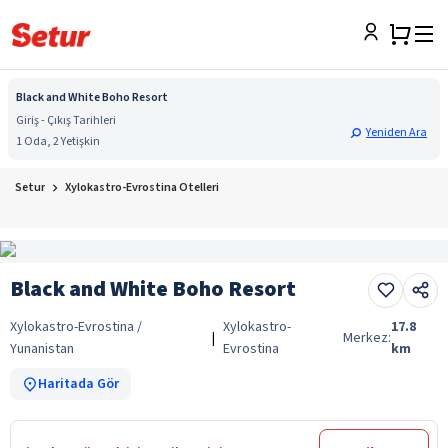
Black and White Boho Resort
Giriş - Çıkış Tarihleri
Yeniden Ara
1 Oda, 2 Yetişkin
Setur
Xylokastro-Evrostina Otelleri
Black and White Boho Resort
Xylokastro-Evrostina /
Xylokastro-
17.8
|
Merkez:
Yunanistan
Evrostina
km
Haritada Gör