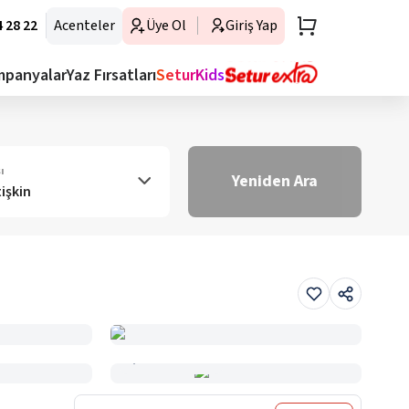
 28 22
Acenteler
Üye Ol
Giriş Yap
mpanyalar
Yaz Fırsatları
SeturKids
ı
Yeniden Ara
tişkin
Haritada Gör