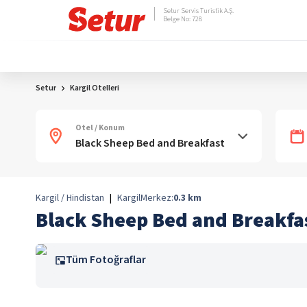
Setur Servis Turistik A.Ş.
Belge No: 728
Setur
Kargil Otelleri
Otel / Konum
Kargil / Hindistan
|
Kargil
Merkez:
0.3
km
Black Sheep Bed and Breakfa
Tüm Fotoğraflar