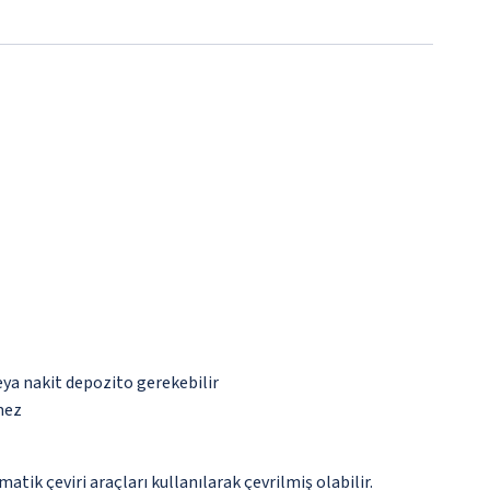
eya nakit depozito gerekebilir
mez
tik çeviri araçları kullanılarak çevrilmiş olabilir.