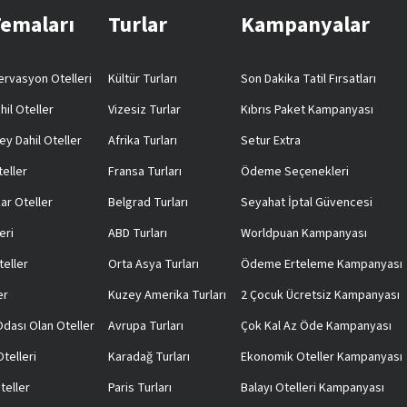
Temaları
Turlar
Kampanyalar
rvasyon Otelleri
Kültür Turları
Son Dakika Tatil Fırsatları
hil Oteller
Vizesiz Turlar
Kıbrıs Paket Kampanyası
ey Dahil Oteller
Afrika Turları
Setur Extra
teller
Fransa Turları
Ödeme Seçenekleri
ar Oteller
Belgrad Turları
Seyahat İptal Güvencesi
eri
ABD Turları
Worldpuan Kampanyası
teller
Orta Asya Turları
Ödeme Erteleme Kampanyası
er
Kuzey Amerika Turları
2 Çocuk Ücretsiz Kampanyası
 Odası Olan Oteller
Avrupa Turları
Çok Kal Az Öde Kampanyası
telleri
Karadağ Turları
Ekonomik Oteller Kampanyası
teller
Paris Turları
Balayı Otelleri Kampanyası