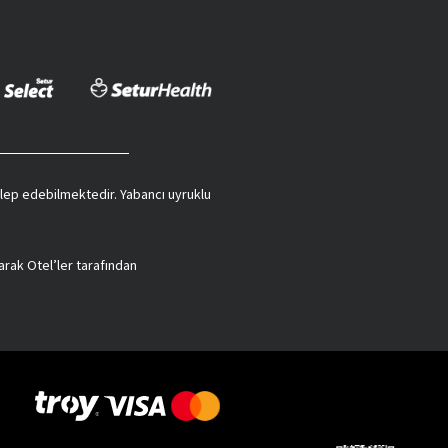
 talep edebilmektedir. Yabancı uyruklu
arak Otel’ler tarafından