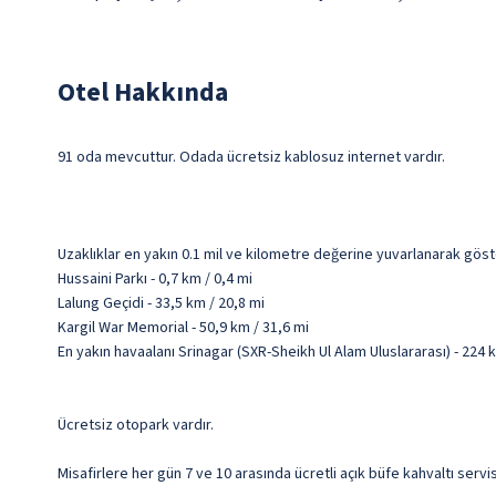
Otel Hakkında
91 oda mevcuttur. Odada ücretsiz kablosuz internet vardır.
Uzaklıklar en yakın 0.1 mil ve kilometre değerine yuvarlanarak göst
Hussaini Parkı - 0,7 km / 0,4 mi
Lalung Geçidi - 33,5 km / 20,8 mi
Kargil War Memorial - 50,9 km / 31,6 mi
En yakın havaalanı Srinagar (SXR-Sheikh Ul Alam Uluslararası) - 224 
Ücretsiz otopark vardır.
Misafirlere her gün 7 ve 10 arasında ücretli açık büfe kahvaltı servi