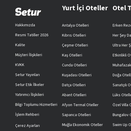
Yurt İçi Oteller
Otel 
Hakkımızda
Antalya Otelleri
Erken Reze
Resmi Tatiller 2026
Kıbrıs Otelleri
Her Şey Da
Kalite
Çeşme Otelleri
Ultra Her Ş
Müşteri İlişkileri
Kaş Otelleri
Etkinlikli O
KVKK
Cunda Otelleri
Muhafazak
Setur Yayınları
Kuşadası Otelleri
Doğa Otell
Setur Etik İlkeler
Datça Otelleri
Sanatçılı O
Yatırımcı İlişkileri
Abant Otelleri
Lüks Otell
Bilgi Toplumu Hizmetleri
Afyon Termal Oteller
Özel Villa
İşlem Rehberi
Sapanca Otelleri
Bungalov O
Muğla Ekonomik Oteller
Swim Up O
Çerez Ayarları