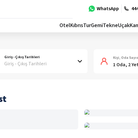
WhatsApp
444
Otel
Kıbrıs
Tur
Gemi
Tekne
Uçak
Ka
Giriş - Çıkış Tarihleri
Kişi, Oda Sayıs
Giriş - Çıkış Tarihleri
1 Oda, 2 Ye
st