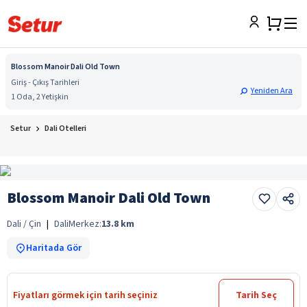
Blossom Manoir Dali Old Town
Giriş - Çıkış Tarihleri
Yeniden Ara
1 Oda, 2 Yetişkin
Setur
Dali Otelleri
Blossom Manoir Dali Old Town
Dali / Çin
|
Dali
Merkez:
13.8
km
Haritada Gör
Fiyatları görmek için tarih seçiniz
Tarih Seç