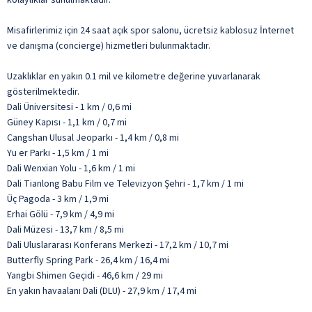
Misafirlerimiz için 24 saat açık spor salonu, ücretsiz kablosuz İnternet
ve danışma (concierge) hizmetleri bulunmaktadır.
Uzaklıklar en yakın 0.1 mil ve kilometre değerine yuvarlanarak
gösterilmektedir.
Dali Üniversitesi - 1 km / 0,6 mi
Güney Kapısı - 1,1 km / 0,7 mi
Cangshan Ulusal Jeoparkı - 1,4 km / 0,8 mi
Yu er Parkı - 1,5 km / 1 mi
Dali Wenxian Yolu - 1,6 km / 1 mi
Dali Tianlong Babu Film ve Televizyon Şehri - 1,7 km / 1 mi
Üç Pagoda - 3 km / 1,9 mi
Erhai Gölü - 7,9 km / 4,9 mi
Dali Müzesi - 13,7 km / 8,5 mi
Dali Uluslararası Konferans Merkezi - 17,2 km / 10,7 mi
Butterfly Spring Park - 26,4 km / 16,4 mi
Yangbi Shimen Geçidi - 46,6 km / 29 mi
En yakın havaalanı Dali (DLU) - 27,9 km / 17,4 mi