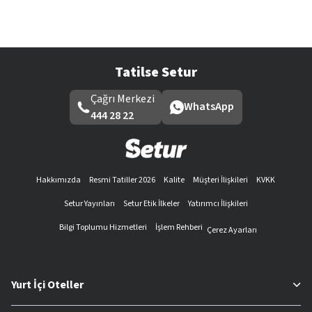
Tatilse Setur
Çağrı Merkezi
WhatsApp
444 28 22
Hakkımızda
Resmi Tatiller 2026
Kalite
Müşteri İlişkileri
KVKK
Setur Yayınları
Setur Etik İlkeler
Yatırımcı İlişkileri
Bilgi Toplumu Hizmetleri
İşlem Rehberi
Çerez Ayarları
Yurt İçi Oteller