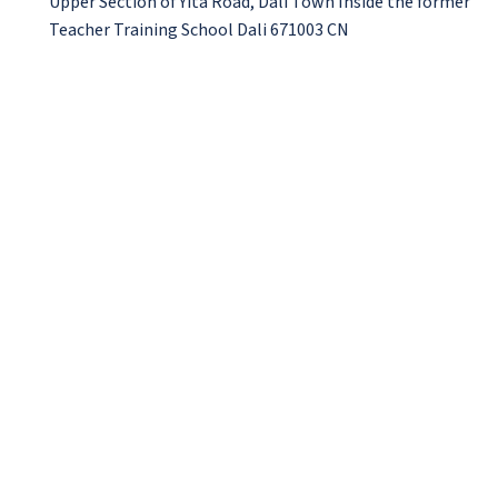
Upper Section of Yita Road, Dali Town Inside the former
Teacher Training School Dali 671003 CN