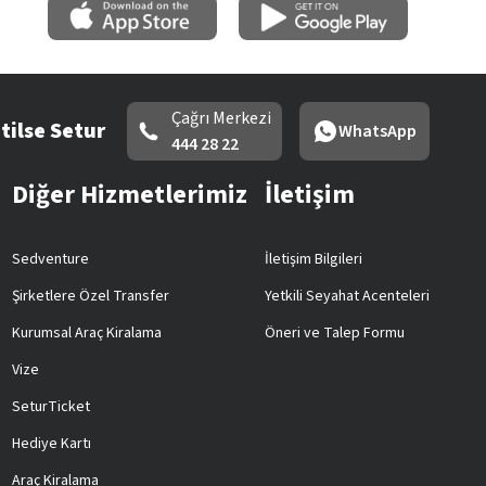
Çağrı Merkezi
tilse Setur
WhatsApp
444 28 22
Diğer Hizmetlerimiz
İletişim
Sedventure
İletişim Bilgileri
Şirketlere Özel Transfer
Yetkili Seyahat Acenteleri
Kurumsal Araç Kiralama
Öneri ve Talep Formu
Vize
SeturTicket
Hediye Kartı
Araç Kiralama