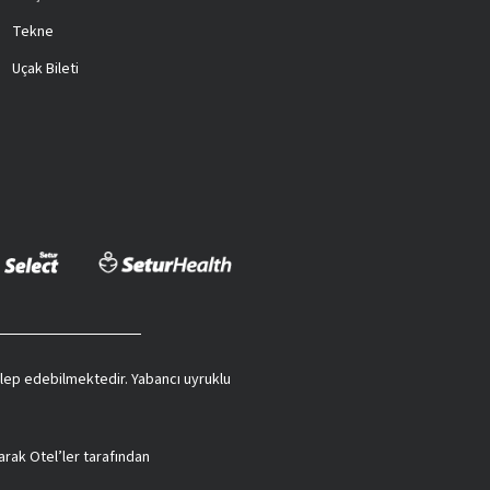
Tekne
Uçak Bileti
 talep edebilmektedir. Yabancı uyruklu
arak Otel’ler tarafından