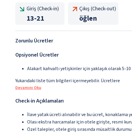
Giriş (Check-in)
Çıkış (Check-out)
13
-
21
öğlen
Zorunlu Ücretler
Opsiyonel Ücretler
Alakart kahvaltı yetişkinler için yaklaşık olarak 5-10
Yukarıdaki liste tüm bilgileri içermeyebilir. Ücretlere
Devamını Oku
Check-in Açıklamaları
İlave yatak ücreti alınabilir ve bu ücret, konaklama y
Olası ekstra harcamalar için otele girişte, resmi kur
Özel talepler, otele giriş sırasında müsaitlik durumu