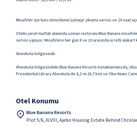
Olumo Rock - 18,3 km / 11,3 mi
Misafirler için kuru temizleme/çamaşır yıkama servisi ve 24 saat açı
Otelin yerel mutfak alanında uzman restoranı Blue Banana misafirle
servisi yapıyor. Misafirlere her gün 8 ve 10 arasında ücretli alakart 
Abeokuta bölgesinde
Abeokuta bölgesindeki Blue Banana Resorts konaklamanızda, Ulusla
Presidential Library Abeokuta ile 4,2 mi (6,7 km) ve Oke-Ilewo Cami
Otel Konumu
Blue Banana Resorts
Plot 5/6, XLVIII, Ajebo Housing Estate Behind Chris