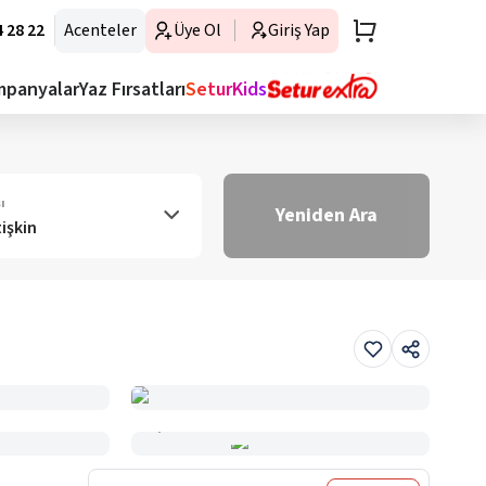
 28 22
Acenteler
Üye Ol
Giriş Yap
mpanyalar
Yaz Fırsatları
SeturKids
ı
Yeniden Ara
tişkin
Haritada Gör