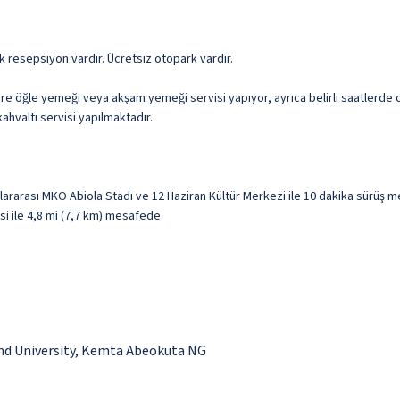
k resepsiyon vardır. Ücretsiz otopark vardır.
re öğle yemeği veya akşam yemeği servisi yapıyor, ayrıca belirli saatlerde
kahvaltı servisi yapılmaktadır.
rarası MKO Abiola Stadı ve 12 Haziran Kültür Merkezi ile 10 dakika sürüş 
si ile 4,8 mi (7,7 km) mesafede.
land University, Kemta Abeokuta NG