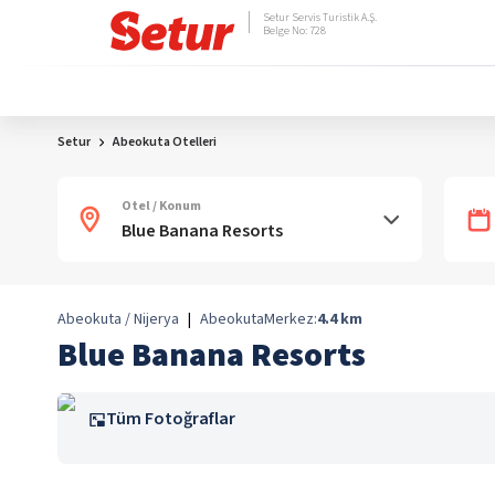
Setur Servis Turistik A.Ş.
Belge No: 728
Setur
Abeokuta Otelleri
Otel / Konum
Abeokuta / Nijerya
|
Abeokuta
Merkez:
4.4
km
Blue Banana Resorts
Tüm Fotoğraflar