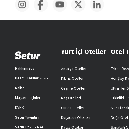
Yurt İçi Oteller
Otel 
Hakkımızda
Antalya Otelleri
Erken Reze
Resmi Tatiller 2026
Kıbrıs Otelleri
Her Şey Da
Kalite
Çeşme Otelleri
Ultra Her Ş
Müşteri İlişkileri
Kaş Otelleri
Etkinlikli O
KVKK
Cunda Otelleri
Muhafazak
Setur Yayınları
Kuşadası Otelleri
Doğa Otell
Setur Etik İlkeler
Datça Otelleri
Sanatçılı O