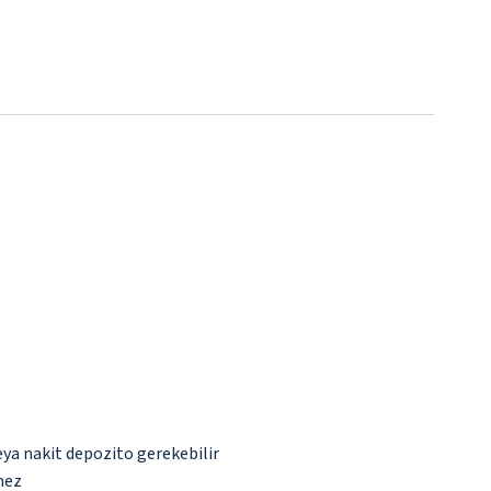
eya nakit depozito gerekebilir
mez