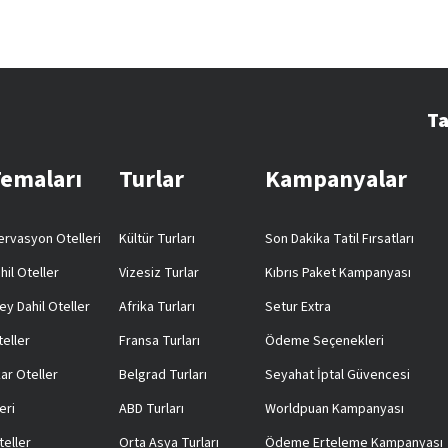
Ta
Temaları
Turlar
Kampanyalar
rvasyon Otelleri
Kültür Turları
Son Dakika Tatil Fırsatları
hil Oteller
Vizesiz Turlar
Kıbrıs Paket Kampanyası
ey Dahil Oteller
Afrika Turları
Setur Extra
teller
Fransa Turları
Ödeme Seçenekleri
ar Oteller
Belgrad Turları
Seyahat İptal Güvencesi
eri
ABD Turları
Worldpuan Kampanyası
teller
Orta Asya Turları
Ödeme Erteleme Kampanyası