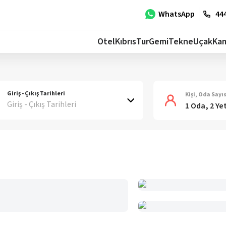
WhatsApp
444
Otel
Kıbrıs
Tur
Gemi
Tekne
Uçak
Ka
Giriş - Çıkış Tarihleri
Kişi, Oda Sayıs
Giriş - Çıkış Tarihleri
1 Oda, 2 Ye