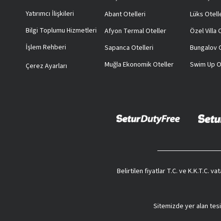
Yatırımcı İlişkileri
Abant Otelleri
Lüks Otell
Bilgi Toplumu Hizmetleri
Afyon Termal Oteller
Özel Villa
İşlem Rehberi
Sapanca Otelleri
Bungalov O
Muğla Ekonomik Oteller
Swim Up O
Çerez Ayarları
Belirtilen fiyatlar T.C. ve K.K.T.C. 
Sitemizde yer alan tesi