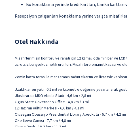
Bu konaklama yerinde kredi kartları, banka kartları 
Resepsiyon çalışanları konaklama yerine varışta misafirleri
Otel Hakkında
Misafirlerimizin konforu ve rahatı için 12 klimalı oda minibar ve LCD
ücretsiz banyo/kozmetik ürünleri. Misafirlere emanet kasası ve elektr
Zemin katta teras ile manzaranın tadını çıkartın ve ücretsiz kablosu
Uzaklıklar en yakın 0.1 mil ve kilometre değerine yuvarlanarak göst
Uluslararası MKO Abiola Stadı - 4,6 km / 2,8 mi
Ogun State Governor s Office - 4,8 km / 3 mi
12 Haziran Kültür Merkezi - 6,6 km / 4,1 mi
Olusegun Obasanjo Presidential Library Abeokuta - 6,7 km / 4,2 mi
Oke-Ilewo Camisi - 7,7 km / 4,8 mi