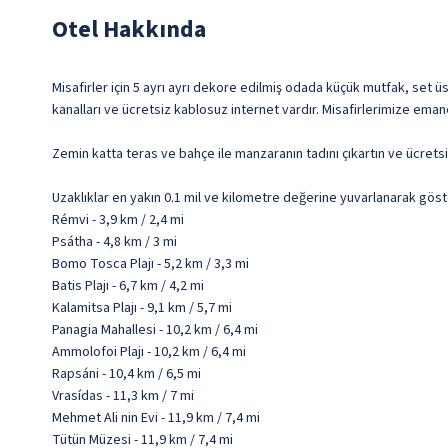
Otel Hakkında
Misafirler için 5 ayrı ayrı dekore edilmiş odada küçük mutfak, set ü
kanalları ve ücretsiz kablosuz internet vardır. Misafirlerimize eman
Zemin katta teras ve bahçe ile manzaranın tadını çıkartın ve ücretsiz
Uzaklıklar en yakın 0.1 mil ve kilometre değerine yuvarlanarak göst
Rémvi - 3,9 km / 2,4 mi
Psátha - 4,8 km / 3 mi
Bomo Tosca Plajı - 5,2 km / 3,3 mi
Batis Plajı - 6,7 km / 4,2 mi
Kalamitsa Plajı - 9,1 km / 5,7 mi
Panagia Mahallesi - 10,2 km / 6,4 mi
Ammolofoi Plajı - 10,2 km / 6,4 mi
Rapsáni - 10,4 km / 6,5 mi
Vrasídas - 11,3 km / 7 mi
Mehmet Ali nin Evi - 11,9 km / 7,4 mi
Tütün Müzesi - 11,9 km / 7,4 mi