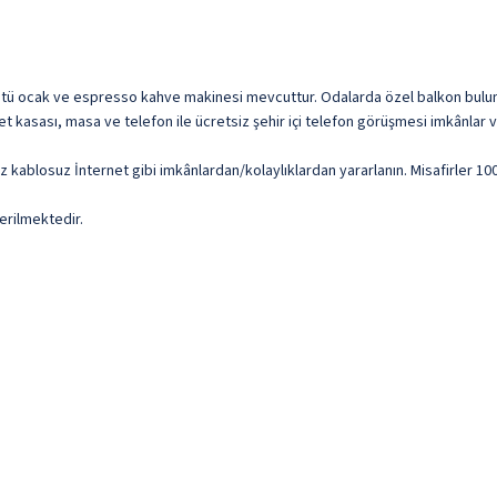
stü ocak ve espresso kahve makinesi mevcuttur. Odalarda özel balkon bulunur. 
et kasası, masa ve telefon ile ücretsiz şehir içi telefon görüşmesi imkânlar v
 kablosuz İnternet gibi imkânlardan/kolaylıklardan yararlanın. Misafirler 100 me
erilmektedir.