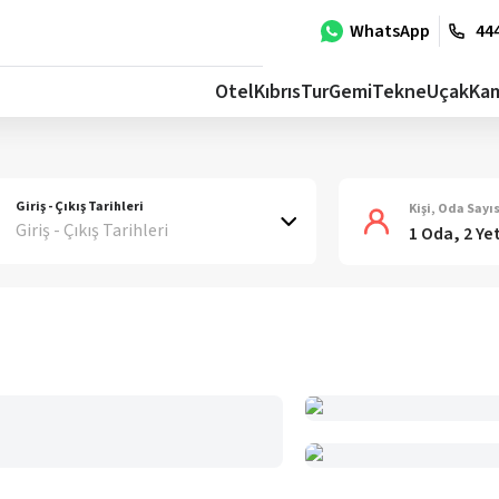
WhatsApp
444
Otel
Kıbrıs
Tur
Gemi
Tekne
Uçak
Ka
Giriş - Çıkış Tarihleri
Kişi, Oda Sayıs
Giriş - Çıkış Tarihleri
1 Oda, 2 Ye