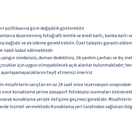
eri politikasına göre değişiklik gösterebilir
umlarca düzenlenmiş fotoğraflı kimlik ve kredi kartı, banka kartı v
na bağlıdır ve ek ödeme gerektirebilir. Özel talepler garanti edile
ve nakit kabul edilmektedir
a yangın söndürücü, duman dedektörü, ilk yardım çantası ve dış me
çocuklar için uygun olmayabilecek açık alanlar bulunmaktadır; he
p ayarlayamayacaklarını teyit etmenizi öneririz
 için misafirlerin varıştan en az 24 saat önce rezervasyon onayındak
an önce konaklama yerine pasaport fotokopisi sunmaları istenecekt
anarak konaklama yeriyle iletişime geçmesi gereklidir. Misafirleri
tlerde hizmet vermektedir.Konaklama yeri tarafından sağlanan bilgil