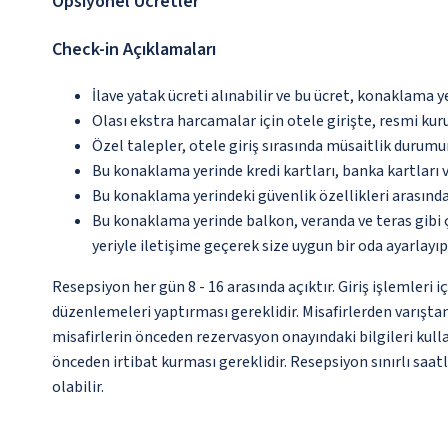
Opsiyonel Ücretler
Check-in Açıklamaları
İlave yatak ücreti alınabilir ve bu ücret, konaklama y
Olası ekstra harcamalar için otele girişte, resmi kur
Özel talepler, otele giriş sırasında müsaitlik durumu
Bu konaklama yerinde kredi kartları, banka kartları 
Bu konaklama yerindeki güvenlik özellikleri arasınd
Bu konaklama yerinde balkon, veranda ve teras gibi 
yeriyle iletişime geçerek size uygun bir oda ayarlayı
Resepsiyon her gün 8 - 16 arasında açıktır. Giriş işlemleri
düzenlemeleri yaptırması gereklidir. Misafirlerden varışt
misafirlerin önceden rezervasyon onayındaki bilgileri kull
önceden irtibat kurması gereklidir. Resepsiyon sınırlı saa
olabilir.