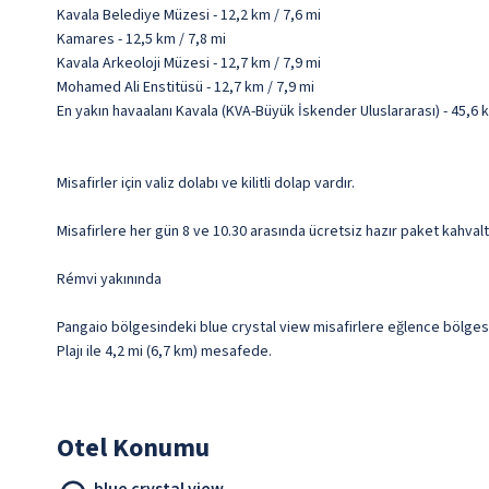
Kavala Belediye Müzesi - 12,2 km / 7,6 mi
Kamares - 12,5 km / 7,8 mi
Kavala Arkeoloji Müzesi - 12,7 km / 7,9 mi
Mohamed Ali Enstitüsü - 12,7 km / 7,9 mi
En yakın havaalanı Kavala (KVA-Büyük İskender Uluslararası) - 45,6 k
Misafirler için valiz dolabı ve kilitli dolap vardır.
Misafirlere her gün 8 ve 10.30 arasında ücretsiz hazır paket kahvaltı
Rémvi yakınında
Pangaio bölgesindeki blue crystal view misafirlere eğlence bölgesi
Plajı ile 4,2 mi (6,7 km) mesafede.
Otel Konumu