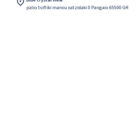
blue crystal view
palio tsifliki manou xatzidaki 0 Pangaio 65500 GR