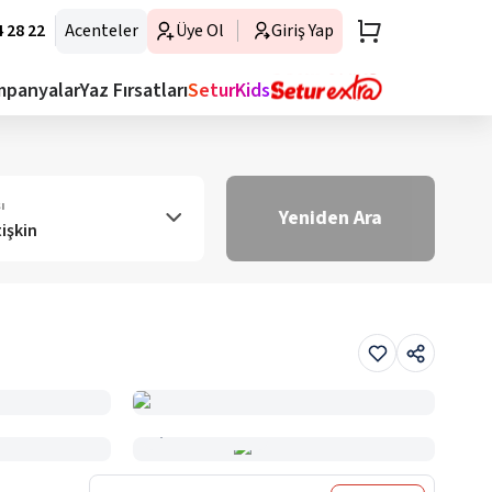
 28 22
Acenteler
Üye Ol
Giriş Yap
mpanyalar
Yaz Fırsatları
SeturKids
ı
Yeniden Ara
tişkin
Haritada Gör