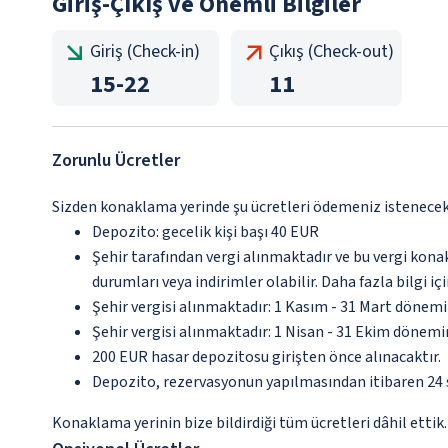
Giriş-Çıkış ve Önemli Bilgiler
Giriş (Check-in)
Çıkış (Check-out)
15
-
22
11
Zorunlu Ücretler
Sizden konaklama yerinde şu ücretleri ödemeniz istenecektir
Depozito: gecelik kişi başı 40 EUR
Şehir tarafından vergi alınmaktadır ve bu vergi kon
durumları veya indirimler olabilir. Daha fazla bilgi 
Şehir vergisi alınmaktadır: 1 Kasım - 31 Mart dönem
Şehir vergisi alınmaktadır: 1 Nisan - 31 Ekim dönem
200 EUR hasar depozitosu girişten önce alınacaktır.
Depozito, rezervasyonun yapılmasından itibaren 24 s
Konaklama yerinin bize bildirdiği tüm ücretleri dâhil ettik.