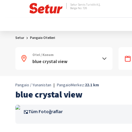
Setur Servis Turistik A.Ş.
Belge No: 728
Setur
Pangaio Otelleri
Otel / Konum
Pangaio / Yunanistan
|
Pangaio
Merkez:
22.1
km
blue crystal view
Tüm Fotoğraflar