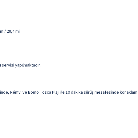
m / 28,4 mi
 servisi yapılmaktadır.
nde, Rémvi ve Bomo Tosca Plajı ile 10 dakika sürüş mesafesinde konaklama fı