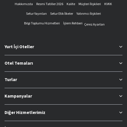
Hakkımızda
Resmi Tatiller 2026
Kalite
Müşteri İlişkileri
KVKK
Setur Yayınları
Setur Etik İlkeler
Yatırımcı İlişkileri
Bilgi Toplumu Hizmetleri
İşlem Rehberi
Çerez Ayarları
Yurt İçi Oteller
Otel Temaları
Turlar
Kampanyalar
Diğer Hizmetlerimiz