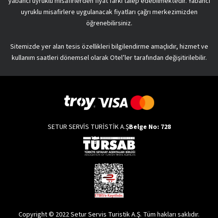
yabancı uyruklu misafirlerden fiyat farkı talep edebilmektedir. Yabancı
uyruklu misafirlere uygulanacak fiyatları çağrı merkezimizden
öğrenebilirsiniz.
Sitemizde yer alan tesis özellikleri bilgilendirme amaçlıdır, hizmet ve
kullanım saatleri dönemsel olarak Otel’ler tarafından değişitirilebilir.
SETUR SERVİS TURİSTİK A.Ş
Belge No: 728
Copyright © 2022 Setur Servis Turistik A.Ş. Tüm hakları saklıdır.