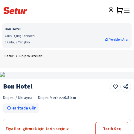
Bon Hotel
Giriş - Çıkış Tarihleri
Yeniden Ara
1 Oda, 2 Yetişkin
Setur
Dnipro Otelleri
Bon Hotel
Dnipro / Ukrayna
|
Dnipro
Merkez:
0.5
km
Haritada Gör
Fiyatları görmek için tarih seçiniz
Tarih Seç