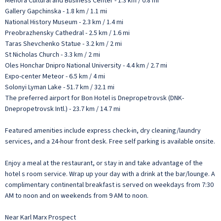
Menora Cultural and Business Center - 1.3 km / 0.8 mi
Gallery Gapchinska - 1.8 km / 1.1 mi
National History Museum - 2.3 km / 1.4 mi
Preobrazhensky Cathedral - 2.5 km / 1.6 mi
Taras Shevchenko Statue - 3.2 km / 2 mi
St Nicholas Church - 3.3 km / 2 mi
Oles Honchar Dnipro National University - 4.4 km / 2.7 mi
Expo-center Meteor - 6.5 km / 4 mi
Solonyi Lyman Lake - 51.7 km / 32.1 mi
The preferred airport for Bon Hotel is Dnepropetrovsk (DNK-
Dnepropetrovsk Intl.) - 23.7 km / 14.7 mi
Featured amenities include express check-in, dry cleaning/laundry
services, and a 24-hour front desk. Free self parking is available onsite.
Enjoy a meal at the restaurant, or stay in and take advantage of the
hotel s room service. Wrap up your day with a drink at the bar/lounge. A
complimentary continental breakfast is served on weekdays from 7:30
AM to noon and on weekends from 9 AM to noon.
Near Karl Marx Prospect