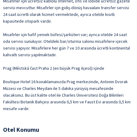
Misafirler için ücretsiz kablolu İnternet, ofis ve lobide ücretsiz gazete
servisi mevcuttur. Misafirler için gidiş-dönüş havaalanı transfer servisi
24 saat ücretli olarak hizmet vermektedir, ayrıca otelde kısıtlı
kapasitede otopark vardır.
Misafirler için hafif yemek büfesi/şarküteri var; ayrıca otelde 24 saat
oda servisi sunuluyor. Oteldeki bar/oturma salonu misafirlere içecek
servisi yapıyor. Misafirlere her gün 7 ve 10 arasında ücretli kontinental
kahvaltı servisi yapılmaktadır.
Prag (Městská čast Praha 2 (en büyük Prag ilçesi)) içinde
Boutique Hotel 16 konaklamanızda Prag merkezinde, Antonin Dvorak
Müzesi ve Charles Meydanı ile 5 dakika yürüyüş mesafesinde
olacaksınız. Bu üst kalite otel ile Charles Üniversitesi Doğa Bilimleri
Fakültesi Botanik Bahçesi arasında 0,5 km ve Faust Evi arasında 0,5 km
mesafe vardır.
Otel Konumu