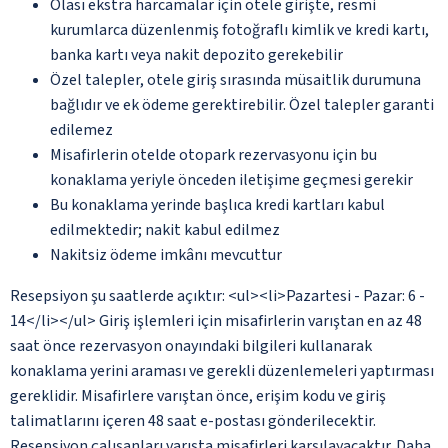
Olası ekstra harcamalar için otele girişte, resmi
kurumlarca düzenlenmiş fotoğraflı kimlik ve kredi kartı,
banka kartı veya nakit depozito gerekebilir
Özel talepler, otele giriş sırasında müsaitlik durumuna
bağlıdır ve ek ödeme gerektirebilir. Özel talepler garanti
edilemez
Misafirlerin otelde otopark rezervasyonu için bu
konaklama yeriyle önceden iletişime geçmesi gerekir
Bu konaklama yerinde başlıca kredi kartları kabul
edilmektedir; nakit kabul edilmez
Nakitsiz ödeme imkânı mevcuttur
Resepsiyon şu saatlerde açıktır: <ul><li>Pazartesi - Pazar: 6 -
14</li></ul> Giriş işlemleri için misafirlerin varıştan en az 48
saat önce rezervasyon onayındaki bilgileri kullanarak
konaklama yerini araması ve gerekli düzenlemeleri yaptırması
gereklidir. Misafirlere varıştan önce, erişim kodu ve giriş
talimatlarını içeren 48 saat e-postası gönderilecektir.
Resepsiyon çalışanları varışta misafirleri karşılayacaktır. Daha