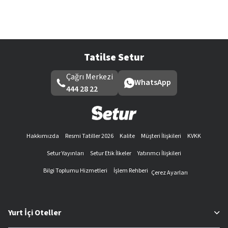
Tatilse Setur
Çağrı Merkezi
WhatsApp
444 28 22
Hakkımızda
Resmi Tatiller 2026
Kalite
Müşteri İlişkileri
KVKK
Setur Yayınları
Setur Etik İlkeler
Yatırımcı İlişkileri
Bilgi Toplumu Hizmetleri
İşlem Rehberi
Çerez Ayarları
Yurt İçi Oteller