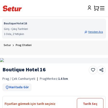
Boutique Hotel 16
Giriş - Çıkış Tarihleri
Yeniden Ara
1 Oda, 2 Yetişkin
Setur
Prag Otelleri
Boutique Hotel 16
Prag / Çek Cumhuriyeti
|
Prag
Merkez:
1.6
km
Haritada Gör
Fiyatları görmek için tarih seçiniz
Tarih Seç