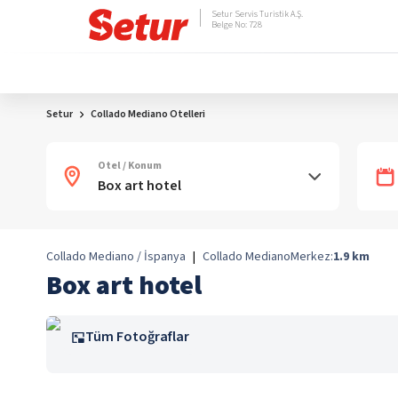
Setur Servis Turistik A.Ş.
Belge No: 728
Setur
Collado Mediano Otelleri
Otel / Konum
Collado Mediano / İspanya
|
Collado Mediano
Merkez:
1.9
km
Box art hotel
Tüm Fotoğraflar