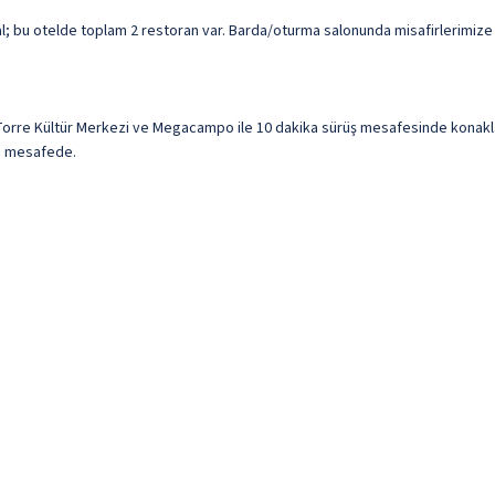
 bu otelde toplam 2 restoran var. Barda/oturma salonunda misafirlerimize içe
Torre Kültür Merkezi ve Megacampo ile 10 dakika sürüş mesafesinde konakla
km) mesafede.