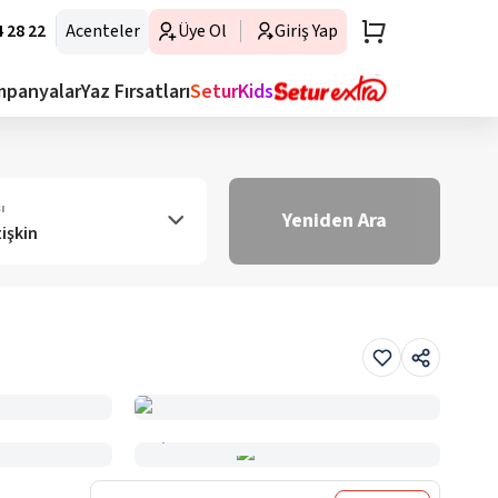
 28 22
Acenteler
Üye Ol
Giriş Yap
mpanyalar
Yaz Fırsatları
SeturKids
ı
Yeniden Ara
tişkin
Haritada Gör