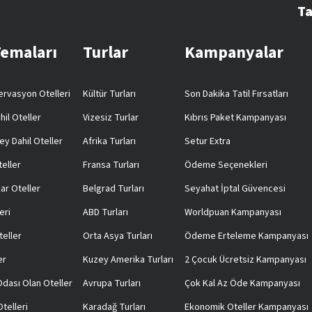
Ta
Temaları
Turlar
Kampanyalar
rvasyon Otelleri
Kültür Turları
Son Dakika Tatil Fırsatları
hil Oteller
Vizesiz Turlar
Kıbrıs Paket Kampanyası
ey Dahil Oteller
Afrika Turları
Setur Extra
teller
Fransa Turları
Ödeme Seçenekleri
ar Oteller
Belgrad Turları
Seyahat İptal Güvencesi
eri
ABD Turları
Worldpuan Kampanyası
teller
Orta Asya Turları
Ödeme Erteleme Kampanyası
er
Kuzey Amerika Turları
2 Çocuk Ücretsiz Kampanyası
 Odası Olan Oteller
Avrupa Turları
Çok Kal Az Öde Kampanyası
telleri
Karadağ Turları
Ekonomik Oteller Kampanyası