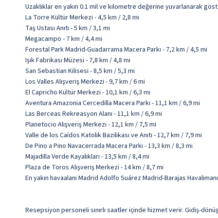
Uzaklıklar en yakın 0.1 mil ve kilometre değerine yuvarlanarak göst
La Torre Kültür Merkezi - 4,5 km / 2,8 mi
Taş Ustası Anıtı - 5 km / 3,1 mi
Megacampo - 7 km / 4,4 mi
Forestal Park Madrid-Guadarrama Macera Parkı - 7,2 km / 4,5 mi
Işık Fabrikası Müzesi - 7,8 km / 4,8 mi
San Sebastian Kilisesi - 8,5 km / 5,3 mi
Los Valles Alışveriş Merkezi - 9,7 km / 6 mi
El Capricho Kültür Merkezi - 10,1 km / 6,3 mi
Aventura Amazonia Cercedilla Macera Parkı - 11,1 km / 6,9 mi
Las Berceas Rekreasyon Alanı - 11,1 km / 6,9 mi
Planetocio Alışveriş Merkezi - 12,1 km / 7,5 mi
Valle de los Caídos Katolik Bazilikası ve Anıtı - 12,7 km / 7,9 mi
De Pino a Pino Navacerrada Macera Parkı - 13,3 km / 8,3 mi
Majadilla Verde Kayalıkları - 13,5 km / 8,4 mi
Plaza de Toros Alışveriş Merkezi - 14 km / 8,7 mi
En yakın havaalanı Madrid Adolfo Suárez Madrid-Barajas Havalimanı 
Resepsiyon personeli sınırlı saatler içinde hizmet verir. Gidiş-dönüş 