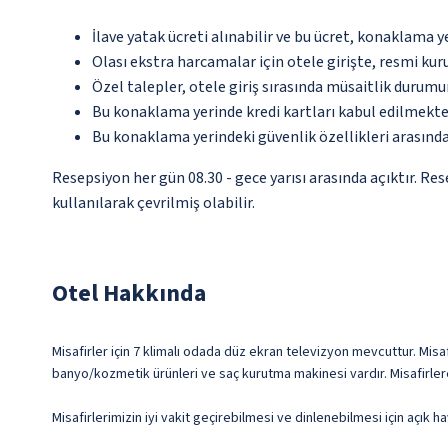
İlave yatak ücreti alınabilir ve bu ücret, konaklama y
Olası ekstra harcamalar için otele girişte, resmi kur
Özel talepler, otele giriş sırasında müsaitlik durumu
Bu konaklama yerinde kredi kartları kabul edilmekte
Bu konaklama yerindeki güvenlik özellikleri arasınd
Resepsiyon her gün 08.30 - gece yarısı arasında açıktır. Re
kullanılarak çevrilmiş olabilir.
Otel Hakkında
Misafirler için 7 klimalı odada düz ekran televizyon mevcuttur. Misaf
banyo/kozmetik ürünleri ve saç kurutma makinesi vardır. Misafirler
Misafirlerimizin iyi vakit geçirebilmesi ve dinlenebilmesi için açık h