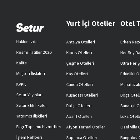
Yurt İçi Oteller
Otel 
Hakkımızda
Antalya Otelleri
Erken Reze
Resmi Tatiller 2026
Kıbrıs Otelleri
Her Şey Da
Kalite
Çeşme Otelleri
Ultra Her Ş
Müşteri İlişkileri
Kaş Otelleri
Etkinlikli O
KVKK
Cunda Otelleri
Muhafazak
Setur Yayınları
Kuşadası Otelleri
Doğa Otell
Setur Etik İlkeler
Datça Otelleri
Sanatçılı O
Yatırımcı İlişkileri
Abant Otelleri
Lüks Otell
Bilgi Toplumu Hizmetleri
Afyon Termal Oteller
Özel Villa
İşlem Rehberi
Sapanca Otelleri
Bungalov O