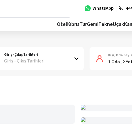
WhatsApp
444
Otel
Kıbrıs
Tur
Gemi
Tekne
Uçak
Ka
Giriş - Çıkış Tarihleri
Kişi, Oda Sayıs
Giriş - Çıkış Tarihleri
1 Oda, 2 Ye