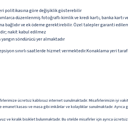
eri politikasına göre değişiklik gösterebilir
umlarca düzenlenmiş fotoğraflı kimlik ve kredi kartı, banka kartı v
na bağlıdır ve ek ödeme gerektirebilir. Özel talepler garanti edile
dir; nakit kabul edilmez
a yangın söndürücü yer almaktadır
sepsiyon sınırlı saatlerde hizmet vermektedir.Konaklama yeri taraf
irlerimize ücretsiz kablosuz internet sunulmaktadır. Misafirlerimizin iyi vakit
e emanet kasası ve masa gibi imkânlar ve kolaylıklar sunulmaktadır. Ayrıca g
avuz ve kiralık bisiklet bulunmaktadır. Bu otelde misafirler için ayrıca ücrets