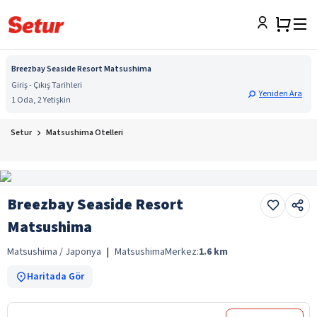
Breezbay Seaside Resort Matsushima
Giriş - Çıkış Tarihleri
Yeniden Ara
1 Oda, 2 Yetişkin
Setur
Matsushima Otelleri
Breezbay Seaside Resort
Matsushima
Matsushima / Japonya
|
Matsushima
Merkez:
1.6
km
Haritada Gör