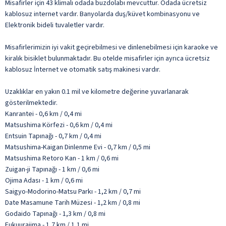
Misafirler için 43 klimalı odada buzdolabı mevcuttur. Odada ücretsiz
kablosuz internet vardır. Banyolarda duş/küvet kombinasyonu ve
Elektronik bideli tuvaletler vardır.
Misafirlerimizin iyi vakit geçirebilmesi ve dinlenebilmesi için karaoke ve
kiralık bisiklet bulunmaktadır. Bu otelde misafirler için ayrıca ücretsiz
kablosuz İnternet ve otomatik satış makinesi vardır.
Uzaklıklar en yakın 0.1 mil ve kilometre değerine yuvarlanarak
gösterilmektedir.
Kanrantei - 0,6 km / 0,4 mi
Matsushima Körfezi - 0,6 km / 0,4 mi
Entsuin Tapınağı - 0,7 km / 0,4 mi
Matsushima-Kaigan Dinlenme Evi - 0,7 km / 0,5 mi
Matsushima Retoro Kan - 1 km / 0,6 mi
Zuigan-ji Tapınağı - 1 km / 0,6 mi
Ojima Adası - 1 km / 0,6 mi
Saigyo-Modorino-Matsu Parkı - 1,2 km / 0,7 mi
Date Masamune Tarih Müzesi - 1,2 km / 0,8 mi
Godaido Tapınağı - 1,3 km / 0,8 mi
Fukuurajima - 1,7 km / 1,1 mi