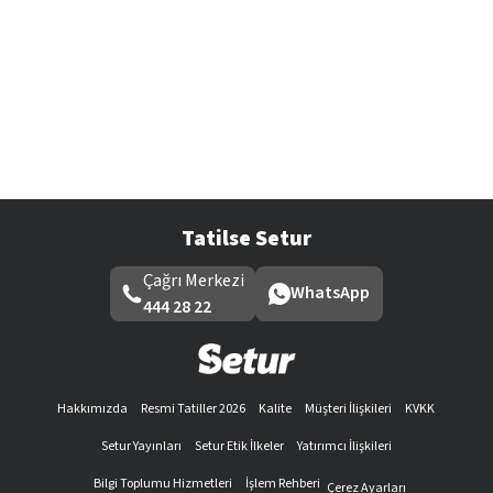
Tatilse Setur
Çağrı Merkezi
WhatsApp
444 28 22
Hakkımızda
Resmi Tatiller 2026
Kalite
Müşteri İlişkileri
KVKK
Setur Yayınları
Setur Etik İlkeler
Yatırımcı İlişkileri
Bilgi Toplumu Hizmetleri
İşlem Rehberi
Çerez Ayarları