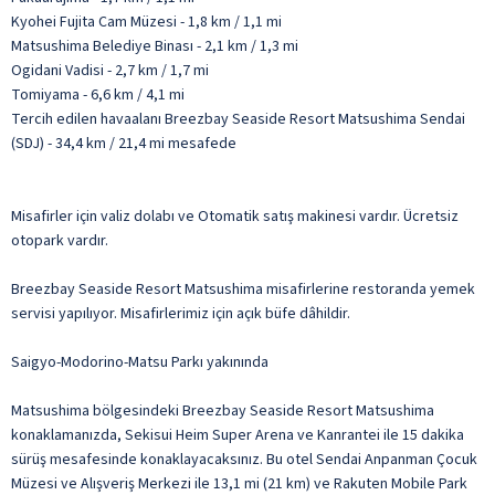
Kyohei Fujita Cam Müzesi - 1,8 km / 1,1 mi
Matsushima Belediye Binası - 2,1 km / 1,3 mi
Ogidani Vadisi - 2,7 km / 1,7 mi
Tomiyama - 6,6 km / 4,1 mi
Tercih edilen havaalanı Breezbay Seaside Resort Matsushima Sendai
(SDJ) - 34,4 km / 21,4 mi mesafede
Misafirler için valiz dolabı ve Otomatik satış makinesi vardır. Ücretsiz
otopark vardır.
Breezbay Seaside Resort Matsushima misafirlerine restoranda yemek
servisi yapılıyor. Misafirlerimiz için açık büfe dâhildir.
Saigyo-Modorino-Matsu Parkı yakınında
Matsushima bölgesindeki Breezbay Seaside Resort Matsushima
konaklamanızda, Sekisui Heim Super Arena ve Kanrantei ile 15 dakika
sürüş mesafesinde konaklayacaksınız. Bu otel Sendai Anpanman Çocuk
Müzesi ve Alışveriş Merkezi ile 13,1 mi (21 km) ve Rakuten Mobile Park