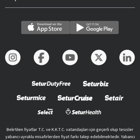
Belirtilen fiyatlar T.C. ve K.K.T.C. vatandaşları için geçerli olup tesisler
yabancı uyruklu misafirlerden fiyat farkı talep edebilmektedir. Yabancı