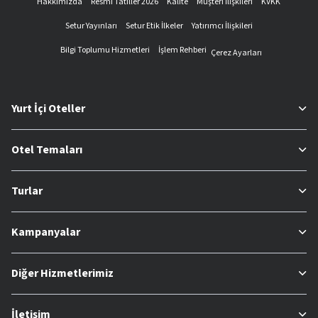
Hakkımızda
Resmi Tatiller 2026
Kalite
Müşteri İlişkileri
KVKK
Setur Yayınları
Setur Etik İlkeler
Yatırımcı İlişkileri
Bilgi Toplumu Hizmetleri
İşlem Rehberi
Çerez Ayarları
Yurt İçi Oteller
Otel Temaları
Turlar
Kampanyalar
Diğer Hizmetlerimiz
İletişim