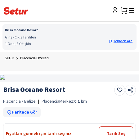
Brisa Oceano Resort
Giriş - Çıkış Tarihleri
Yeniden Ara
1 Oda, 2 Yetişkin
Setur
Placencia Otelleri
Brisa Oceano Resort
Placencia / Belize
|
Placencia
Merkez:
0.1
km
Haritada Gör
Fiyatları görmek için tarih seçiniz
Tarih Seç