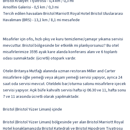
Bristol Kraliyet Tiyatrosu - 0,4 km / 0,3 mi
Arnolfini Galerisi - 0,5 km / 0,3 mi
Tercih edilen havaalanı Bristol Marriott Royal Hotel Bristol Uluslararası
Havalimanı (BRS) - 13,1 km / 8,1 mi mesafede
Misafirler için ofis, hızlı çıkış ve kuru temizleme/çamaşır yıkama servisi
mevcuttur. Bristol bölgesinde bir etkinlik mi planlıyorsunuz? Bu otel
misafirlerimize 3595 ayak kare alanda konferans alanı ve 6 toplantı
odası sunmaktadır. (ücretli) otopark vardır.
Otelin Britanya Mutfağı alanında uzman restoranı Miller and Carter
misafirlere öğle yemeği veya akşam yemeği servisi yapıyor, ayrıca 24
saat oda servisi mevcut. Oteldeki bar/oturma salonu misafirlere içecek
servisi yapıyor. Açık büfe kahvaltı servisi hafta içi 06.30 ve 11, hafta sonu
7 ve 11 arasında ücretli olarak yapılmaktadır.
Bristol (Bristol Yüzer Limanı) içinde
Bristol (Bristol Yüzer Limanı) bölgesinde yer alan Bristol Marriott Royal
Hotel konaklamanızda Bristol Katedrali ve Bristol Hipodrom Tiyatrosu