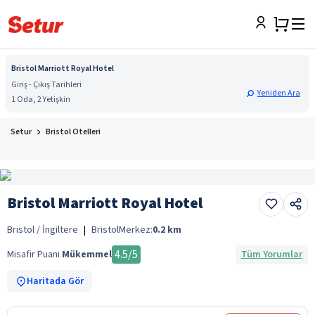
Bristol Marriott Royal Hotel
Giriş - Çıkış Tarihleri
Yeniden Ara
1 Oda, 2 Yetişkin
Setur
Bristol Otelleri
Bristol Marriott Royal Hotel
Bristol / İngiltere
|
Bristol
Merkez:
0.2
km
4.5
/5
Misafir Puanı
Mükemmel
Tüm Yorumlar
Haritada Gör