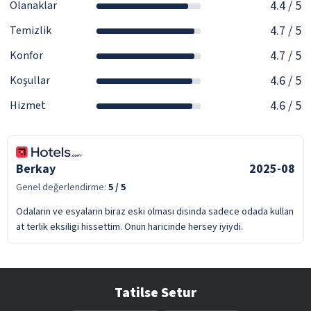
4.4
/ 5
Olanaklar
4.7
/ 5
Temizlik
4.7
/ 5
Konfor
4.6
/ 5
Koşullar
4.6
/ 5
Hizmet
Berkay
2025-08
Genel değerlendirme:
5
/ 5
Odalarin ve esyalarin biraz eski olması disinda sadece odada kullan
at terlik eksiligi hissettim. Onun haricinde hersey iyiydi.
Tatilse Setur