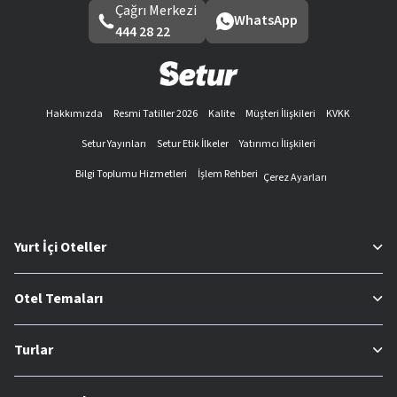
Çağrı Merkezi
WhatsApp
444 28 22
Hakkımızda
Resmi Tatiller 2026
Kalite
Müşteri İlişkileri
KVKK
Setur Yayınları
Setur Etik İlkeler
Yatırımcı İlişkileri
Bilgi Toplumu Hizmetleri
İşlem Rehberi
Çerez Ayarları
Yurt İçi Oteller
Otel Temaları
Turlar