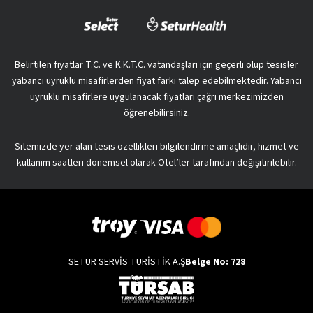
Belirtilen fiyatlar T.C. ve K.K.T.C. vatandaşları için geçerli olup tesisler
yabancı uyruklu misafirlerden fiyat farkı talep edebilmektedir. Yabancı
uyruklu misafirlere uygulanacak fiyatları çağrı merkezimizden
öğrenebilirsiniz.
Sitemizde yer alan tesis özellikleri bilgilendirme amaçlıdır, hizmet ve
kullanım saatleri dönemsel olarak Otel’ler tarafından değişitirilebilir.
SETUR SERVİS TURİSTİK A.Ş
Belge No: 728