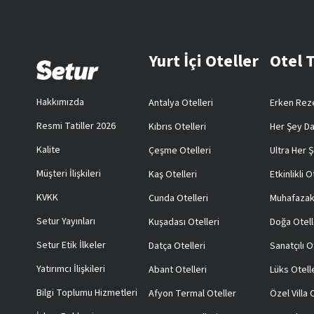
Yurt İçi Oteller
Otel 
Hakkımızda
Antalya Otelleri
Erken Reze
Resmi Tatiller 2026
Kıbrıs Otelleri
Her Şey Da
Kalite
Çeşme Otelleri
Ultra Her Ş
Müşteri İlişkileri
Kaş Otelleri
Etkinlikli O
KVKK
Cunda Otelleri
Muhafazak
Setur Yayınları
Kuşadası Otelleri
Doğa Otell
Setur Etik İlkeler
Datça Otelleri
Sanatçılı O
Yatırımcı İlişkileri
Abant Otelleri
Lüks Otell
Bilgi Toplumu Hizmetleri
Afyon Termal Oteller
Özel Villa