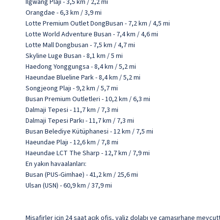
Ilgwang Plajı - 3,5 km / 2,2 mi
Orangdae - 6,3 km / 3,9 mi
Lotte Premium Outlet DongBusan - 7,2 km / 4,5 mi
Lotte World Adventure Busan - 7,4 km / 4,6 mi
Lotte Mall Dongbusan - 7,5 km / 4,7 mi
Skyline Luge Busan - 8,1 km / 5 mi
Haedong Yonggungsa - 8,4 km / 5,2 mi
Haeundae Blueline Park - 8,4 km / 5,2 mi
Songjeong Plajı - 9,2 km / 5,7 mi
Busan Premium Outletleri - 10,2 km / 6,3 mi
Dalmaji Tepesi - 11,7 km / 7,3 mi
Dalmaji Tepesi Parkı - 11,7 km / 7,3 mi
Busan Belediye Kütüphanesi - 12 km / 7,5 mi
Haeundae Plajı - 12,6 km / 7,8 mi
Haeundae LCT The Sharp - 12,7 km / 7,9 mi
En yakın havaalanları:
Busan (PUS-Gimhae) - 41,2 km / 25,6 mi
Ulsan (USN) - 60,9 km / 37,9 mi
Misafirler için 24 saat açık ofis, valiz dolabı ve çamaşırhane mevcut