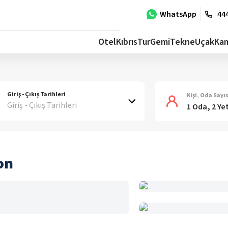
WhatsApp
444
Otel
Kıbrıs
Tur
Gemi
Tekne
Uçak
Ka
Giriş - Çıkış Tarihleri
Kişi, Oda Sayıs
Giriş - Çıkış Tarihleri
1 Oda, 2 Ye
on