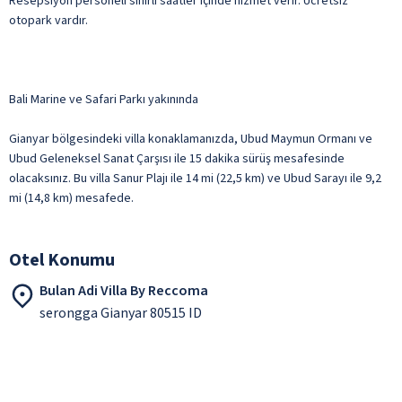
Resepsiyon personeli sınırlı saatler içinde hizmet verir. Ücretsiz
otopark vardır.
Bali Marine ve Safari Parkı yakınında
Gianyar bölgesindeki villa konaklamanızda, Ubud Maymun Ormanı ve
Ubud Geleneksel Sanat Çarşısı ile 15 dakika sürüş mesafesinde
olacaksınız. Bu villa Sanur Plajı ile 14 mi (22,5 km) ve Ubud Sarayı ile 9,2
mi (14,8 km) mesafede.
Otel Konumu
Bulan Adi Villa By Reccoma
serongga Gianyar 80515 ID