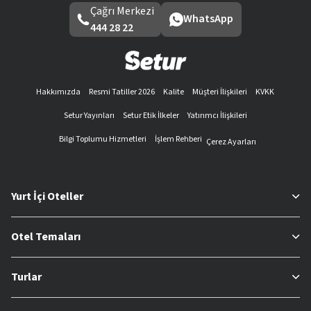
Çağrı Merkezi
WhatsApp
444 28 22
Hakkımızda
Resmi Tatiller 2026
Kalite
Müşteri İlişkileri
KVKK
Setur Yayınları
Setur Etik İlkeler
Yatırımcı İlişkileri
Bilgi Toplumu Hizmetleri
İşlem Rehberi
Çerez Ayarları
Yurt İçi Oteller
Otel Temaları
Turlar