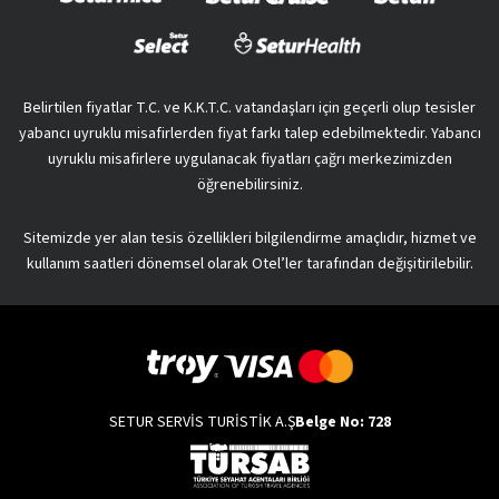
Belirtilen fiyatlar T.C. ve K.K.T.C. vatandaşları için geçerli olup tesisler
yabancı uyruklu misafirlerden fiyat farkı talep edebilmektedir. Yabancı
uyruklu misafirlere uygulanacak fiyatları çağrı merkezimizden
öğrenebilirsiniz.
Sitemizde yer alan tesis özellikleri bilgilendirme amaçlıdır, hizmet ve
kullanım saatleri dönemsel olarak Otel’ler tarafından değişitirilebilir.
SETUR SERVİS TURİSTİK A.Ş
Belge No: 728