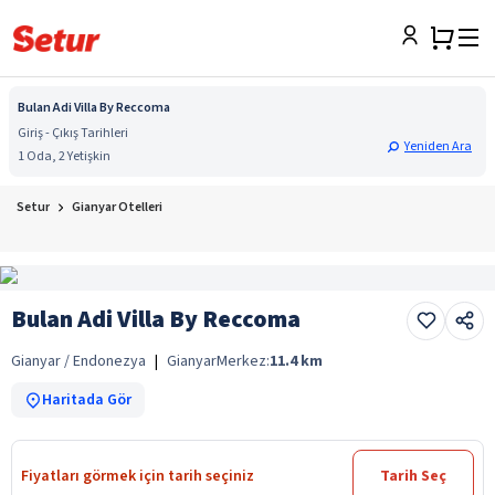
Bulan Adi Villa By Reccoma
Giriş - Çıkış Tarihleri
Yeniden Ara
1 Oda, 2 Yetişkin
Setur
Gianyar Otelleri
Bulan Adi Villa By Reccoma
Gianyar / Endonezya
|
Gianyar
Merkez:
11.4
km
Haritada Gör
Fiyatları görmek için tarih seçiniz
Tarih Seç