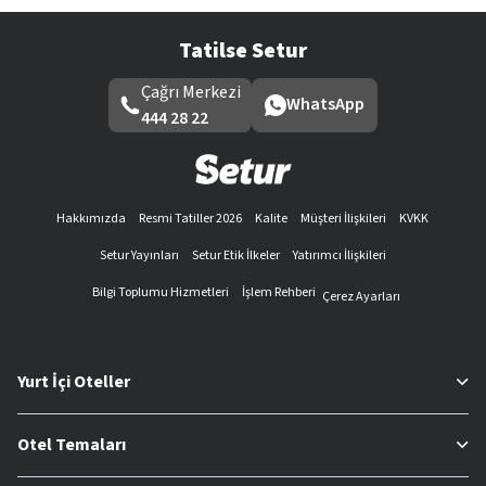
Tatilse Setur
Çağrı Merkezi
WhatsApp
444 28 22
Hakkımızda
Resmi Tatiller 2026
Kalite
Müşteri İlişkileri
KVKK
Setur Yayınları
Setur Etik İlkeler
Yatırımcı İlişkileri
Bilgi Toplumu Hizmetleri
İşlem Rehberi
Çerez Ayarları
Yurt İçi Oteller
Otel Temaları