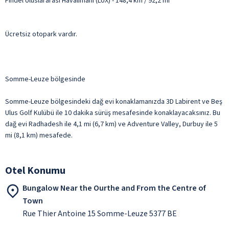
Findel Uluslararası Havalimanı (LUX) - 148,4 km / 92,2 mi
Ücretsiz otopark vardır.
Somme-Leuze bölgesinde
Somme-Leuze bölgesindeki dağ evi konaklamanızda 3D Labirent ve Beş
Ulus Golf Kulübü ile 10 dakika sürüş mesafesinde konaklayacaksınız. Bu
dağ evi Radhadesh ile 4,1 mi (6,7 km) ve Adventure Valley, Durbuy ile 5
mi (8,1 km) mesafede.
Otel Konumu
Bungalow Near the Ourthe and From the Centre of
Town
Rue Thier Antoine 15 Somme-Leuze 5377 BE