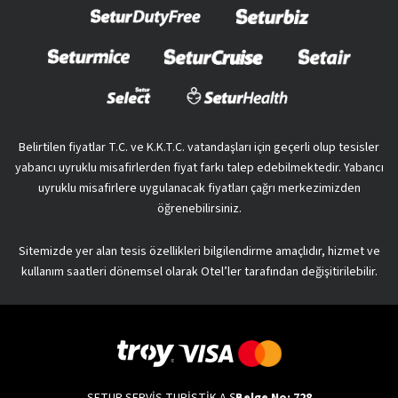
Belirtilen fiyatlar T.C. ve K.K.T.C. vatandaşları için geçerli olup tesisler
yabancı uyruklu misafirlerden fiyat farkı talep edebilmektedir. Yabancı
uyruklu misafirlere uygulanacak fiyatları çağrı merkezimizden
öğrenebilirsiniz.
Sitemizde yer alan tesis özellikleri bilgilendirme amaçlıdır, hizmet ve
kullanım saatleri dönemsel olarak Otel’ler tarafından değişitirilebilir.
SETUR SERVİS TURİSTİK A.Ş
Belge No: 728