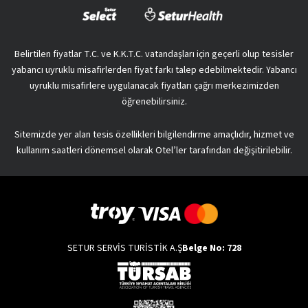
Belirtilen fiyatlar T.C. ve K.K.T.C. vatandaşları için geçerli olup tesisler
yabancı uyruklu misafirlerden fiyat farkı talep edebilmektedir. Yabancı
uyruklu misafirlere uygulanacak fiyatları çağrı merkezimizden
öğrenebilirsiniz.
Sitemizde yer alan tesis özellikleri bilgilendirme amaçlıdır, hizmet ve
kullanım saatleri dönemsel olarak Otel’ler tarafından değişitirilebilir.
SETUR SERVİS TURİSTİK A.Ş
Belge No: 728