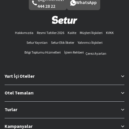
WhatsApp
444 28 22
Hakkımızda
Resmi Tatiller 2026
Kalite
Müşteri İlişkileri
KVKK
Setur Yayınları
Setur Etik İlkeler
Yatırımcı İlişkileri
Bilgi Toplumu Hizmetleri
İşlem Rehberi
Çerez Ayarları
Yurt İçi Oteller
Otel Temaları
Turlar
Kampanyalar