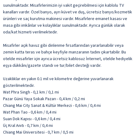
sunulmaktadır. Misafirlerimizin iyi vakit geçirebilmesi için kablolu TV
kanalları vardır. Özel banyo, ayrı küvet ve duş, ücretsiz banyo/kozmetik
ürünleri ve saç kurutma makinesi vardır. Misafirlere emanet kasası ve
masa gibi imkânlar ve kolaylıklar sunulmaktadır. Ayrıca günlük olarak
oda/kat hizmeti verilmektedir.
Misafirler açık havuz gibi dinlenme fırsatlarından yararlanabilir veya
zemin katta teras ve bahçe keyfiyle manzaranın tadını çıkartabilir. Bu
otelde misafirler için ayrıca ücretsiz kablosuz İnternet, otelde hediyelik
eşya dükkânı/gazete standı ve tur/bilet desteği vardır.
Uzaklıklar en yakın 0.1 mil ve kilometre değerine yuvarlanarak
gösterilmektedir.
Wat Phra Singh - 0,1 km / 0,1 mi
Pazar Günü Yaya Sokak Pazarı - 0,4 km / 0,2 mi
Chiang Mai City Sanat & Kültür Merkezi - 0,6 km / 0,4 mi
Wat Phan Tao - 0,6 km / 0,4 mi
Suan Dok Kapısı - 0,6 km / 0,4 mi
Üç Kral Anıtı - 0,7 km / 0,4 mi
Chiang Mai Üniversitesi - 0,7 km / 0,5 mi