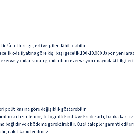
. Ücretlere geçerli vergiler dâhil olabilir:
gecelik oda fiyatına göre kişi başı gecelik 100-10.000 Japon yeni a
n rezervasyondan sonra gönderilen rezervasyon onayındaki bilgileri
eri politikasına göre değişiklik gösterebilir
umlarca düzenlenmiş fotoğraflı kimlik ve kredi kartı, banka kartı v
na bağlıdır ve ek ödeme gerektirebilir. Özel talepler garanti edile
dir; nakit kabul edilmez