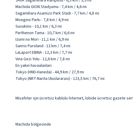
JAXA Sagamihara Kampüsü - 6,3 km / 3,9 mi
Machida GION Stadyumu - 7,4 km / 4,6 mi
Sagamihara Asamizo Park Stadı - 7,7 km / 4,8 mi
Moegino Parkı - 7,8 km / 4,9 mi
Susukino - 10,1 km / 6,3 mi
Parthenon Tama - 10,7 km / 6,6 mi
Izumi no Mori - 11,1 km / 6,9 mi
Sanrio Puroland - 12 km / 7,4 mi
LaLaport EBINA - 12,3 km / 7,7 mi
Vina Gezi Yolu - 12,6 km / 7,8 mi
En yakın havaalanları:
Tokyo (HND-Haneda) - 44,9 km / 27,9 mi
Tokyo (NRT-Narita Uluslararası) - 123,5 km / 76,7 mi
Misafirler için ücretsiz kablolu İnternet, lobide ücretsiz gazete se
Machida bölgesinde