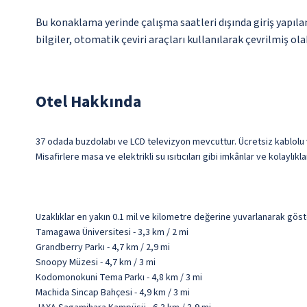
Bu konaklama yerinde çalışma saatleri dışında giriş yapıl
bilgiler, otomatik çeviri araçları kullanılarak çevrilmiş olab
Otel Hakkında
37 odada buzdolabı ve LCD televizyon mevcuttur. Ücretsiz kablolu 
Misafirlere masa ve elektrikli su ısıtıcıları gibi imkânlar ve kolaylı
Uzaklıklar en yakın 0.1 mil ve kilometre değerine yuvarlanarak göst
Tamagawa Üniversitesi - 3,3 km / 2 mi
Grandberry Parkı - 4,7 km / 2,9 mi
Snoopy Müzesi - 4,7 km / 3 mi
Kodomonokuni Tema Parkı - 4,8 km / 3 mi
Machida Sincap Bahçesi - 4,9 km / 3 mi