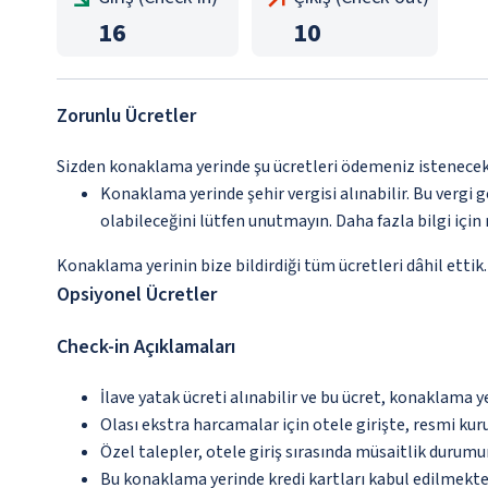
16
10
Zorunlu Ücretler
Sizden konaklama yerinde şu ücretleri ödemeniz istenecektir
Konaklama yerinde şehir vergisi alınabilir. Bu vergi 
olabileceğini lütfen unutmayın. Daha fazla bilgi içi
Konaklama yerinin bize bildirdiği tüm ücretleri dâhil ettik.
Opsiyonel Ücretler
Check-in Açıklamaları
İlave yatak ücreti alınabilir ve bu ücret, konaklama y
Olası ekstra harcamalar için otele girişte, resmi kur
Özel talepler, otele giriş sırasında müsaitlik durumu
Bu konaklama yerinde kredi kartları kabul edilmekte