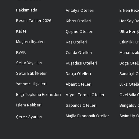
Hakkımızda
Antalya Otelleri
Erken Reze
Resmi Tatiller 2026
Kıbrıs Otelleri
Her Şey Da
Kalite
Çeşme Otelleri
Ultra Her Ş
Müşteri İlişkileri
Kaş Otelleri
Etkinlikli O
KVKK
Cunda Otelleri
Muhafazak
Setur Yayınları
Kuşadası Otelleri
Doğa Otell
Setur Etik İlkeler
Datça Otelleri
Sanatçılı O
Yatırımcı İlişkileri
Abant Otelleri
Lüks Otell
Bilgi Toplumu Hizmetleri
Afyon Termal Oteller
Özel Villa
İşlem Rehberi
Sapanca Otelleri
Bungalov O
Muğla Ekonomik Oteller
Swim Up O
Çerez Ayarları