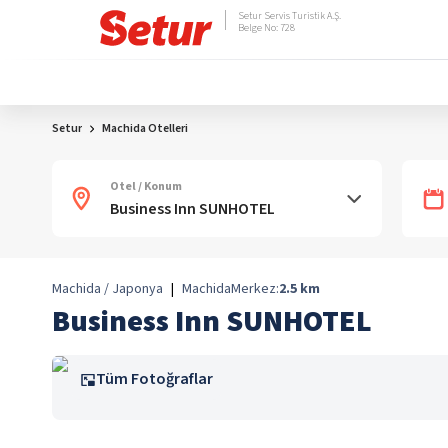
Setur Servis Turistik A.Ş.
Belge No: 728
Setur
Machida Otelleri
Otel / Konum
Machida / Japonya
|
Machida
Merkez:
2.5
km
Business Inn SUNHOTEL
Tüm Fotoğraflar