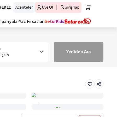
 28 22
Acenteler
Üye Ol
Giriş Yap
mpanyalar
Yaz Fırsatları
SeturKids
ı
Yeniden Ara
tişkin
Haritada Gör