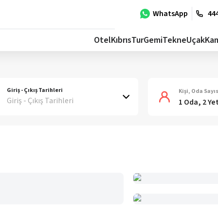
WhatsApp
444
Otel
Kıbrıs
Tur
Gemi
Tekne
Uçak
Ka
Giriş - Çıkış Tarihleri
Kişi, Oda Sayıs
Giriş - Çıkış Tarihleri
1 Oda, 2 Ye