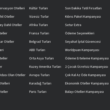
rvasyon Otelleri
Kültür Turları
Son Dakika Tatil Fırsatları
hil Oteller
Vizesiz Turlar
Kıbrıs Paket Kampanyası
ey Dahil Oteller
Afrika Turları
Setur Extra
teller
Fransa Turları
Ödeme Seçenekleri
ar Oteller
Belgrad Turları
Seyahat İptal Güvencesi
eri
ABD Turları
Worldpuan Kampanyası
teller
Orta Asya Turları
Ödeme Erteleme Kampanyası
er
Kuzey Amerika Turları
2 Çocuk Ücretsiz Kampanyası
 Odası Olan Oteller
Avrupa Turları
Çok Kal Az Öde Kampanyası
telleri
Karadağ Turları
Ekonomik Oteller Kampanyası
teller
Paris Turları
Balayı Otelleri Kampanyası