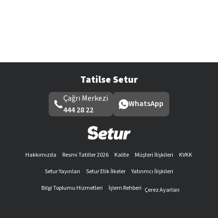
Tatilse Setur
Çağrı Merkezi
WhatsApp
444 28 22
Hakkımızda
Resmi Tatiller 2026
Kalite
Müşteri İlişkileri
KVKK
Setur Yayınları
Setur Etik İlkeler
Yatırımcı İlişkileri
Bilgi Toplumu Hizmetleri
İşlem Rehberi
Çerez Ayarları