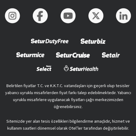
Belirtilen fiyatlar T.C. ve K.K.T.C. vatandaşları için geçerli olup tesisler
yabancı uyruklu misafirlerden fiyat farkı talep edebilmektedir. Yabancı
uyruklu misafirlere uygulanacak fiyatları çağrı merkezimizden
öğrenebilirsiniz.
Sitemizde yer alan tesis özellikleri bilgilendirme amaçlıdır, hizmet ve
kullanım saatleri dönemsel olarak Otel’ler tarafından değişitirilebilir.