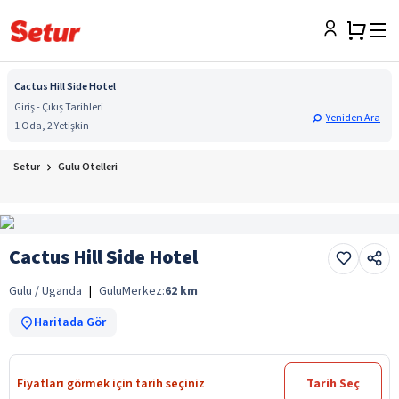
Cactus Hill Side Hotel
Giriş - Çıkış Tarihleri
Yeniden Ara
1 Oda, 2 Yetişkin
Setur
Gulu Otelleri
Cactus Hill Side Hotel
Gulu / Uganda
|
Gulu
Merkez:
62
km
Haritada Gör
Fiyatları görmek için tarih seçiniz
Tarih Seç