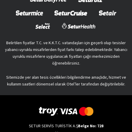
Belirtilen fiyatlar T.C. ve K.K.T.C. vatandaşları için geçerli olup tesisler
yabancı uyruklu misafirlerden fiyat farkı talep edebilmektedir. Yabancı
uyruklu misafirlere uygulanacak fiyatları çağrı merkezimizden
öğrenebilirsiniz.
Sitemizde yer alan tesis özellikleri bilgilendirme amaçlıdır, hizmet ve
kullanım saatleri dönemsel olarak Otel’ler tarafından değişitirilebilir.
SETUR SERVİS TURİSTİK A.Ş
Belge No: 728