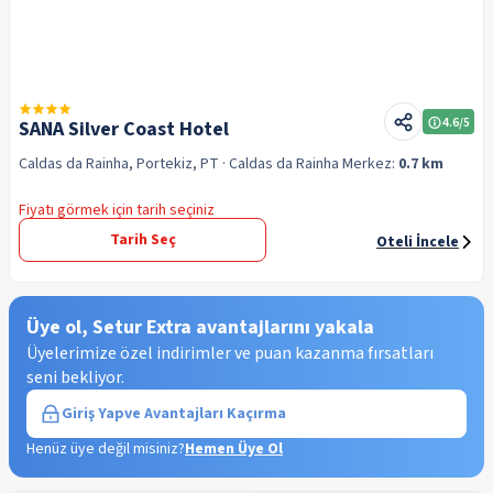
4.6
/5
SANA Silver Coast Hotel
Caldas da Rainha, Portekiz, PT
· Caldas da Rainha
Merkez:
0.7 km
Fiyatı görmek için tarih seçiniz
Tarih Seç
Oteli İncele
Üye ol, Setur Extra avantajlarını yakala
Üyelerimize özel indirimler ve puan kazanma fırsatları
seni bekliyor.
Giriş Yap
ve Avantajları Kaçırma
Henüz üye değil misiniz?
Hemen Üye Ol