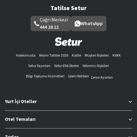
Tatilse Setur
Çağrı Merkezi
WhatsApp
444 28 22
Hakkımızda
Resmi Tatiller 2026
Kalite
Müşteri İlişkileri
KVKK
Setur Yayınları
Setur Etik İlkeler
Yatırımcı İlişkileri
Bilgi Toplumu Hizmetleri
İşlem Rehberi
Çerez Ayarları
Yurt İçi Oteller
Otel Temaları