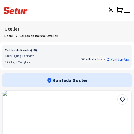
Otelleri
Setur
Caldas da Rainha Otelleri
Caldas da Rainha
(
18
)
Giriş - Çıkış Tarihleri
Filtrele Sırala
Yeniden Ara
1 Oda, 2 Yetişkin
Haritada Göster