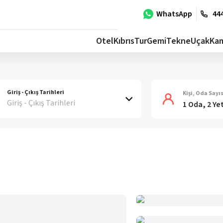
WhatsApp
444
Otel
Kıbrıs
Tur
Gemi
Tekne
Uçak
Ka
Giriş - Çıkış Tarihleri
Kişi, Oda Sayıs
Giriş - Çıkış Tarihleri
1 Oda, 2 Ye