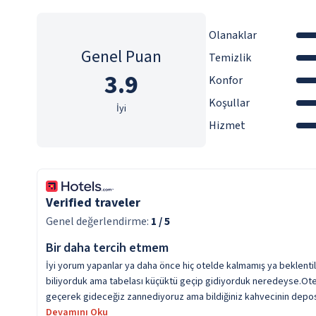
Olanaklar
Genel Puan
Temizlik
3.9
Konfor
Koşullar
İyi
Hizmet
Verified traveler
Genel değerlendirme:
1
/ 5
Bir daha tercih etmem
İyi yorum yapanlar ya daha önce hiç otelde kalmamış ya beklenti
biliyorduk ama tabelası küçüktü geçip gidiyorduk neredeyse.Otele
geçerek gideceğiz zannediyoruz ama bildiğiniz kahvecinin deposun
Devamını Oku