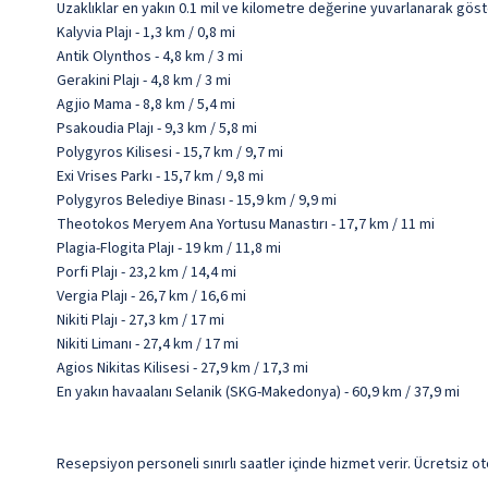
Uzaklıklar en yakın 0.1 mil ve kilometre değerine yuvarlanarak göst
Kalyvia Plajı - 1,3 km / 0,8 mi
Antik Olynthos - 4,8 km / 3 mi
Gerakini Plajı - 4,8 km / 3 mi
Agjio Mama - 8,8 km / 5,4 mi
Psakoudia Plajı - 9,3 km / 5,8 mi
Polygyros Kilisesi - 15,7 km / 9,7 mi
Exi Vrises Parkı - 15,7 km / 9,8 mi
Polygyros Belediye Binası - 15,9 km / 9,9 mi
Theotokos Meryem Ana Yortusu Manastırı - 17,7 km / 11 mi
Plagia-Flogita Plajı - 19 km / 11,8 mi
Porfi Plajı - 23,2 km / 14,4 mi
Vergia Plajı - 26,7 km / 16,6 mi
Nikiti Plajı - 27,3 km / 17 mi
Nikiti Limanı - 27,4 km / 17 mi
Agios Nikitas Kilisesi - 27,9 km / 17,3 mi
En yakın havaalanı Selanik (SKG-Makedonya) - 60,9 km / 37,9 mi
Resepsiyon personeli sınırlı saatler içinde hizmet verir. Ücretsiz ot