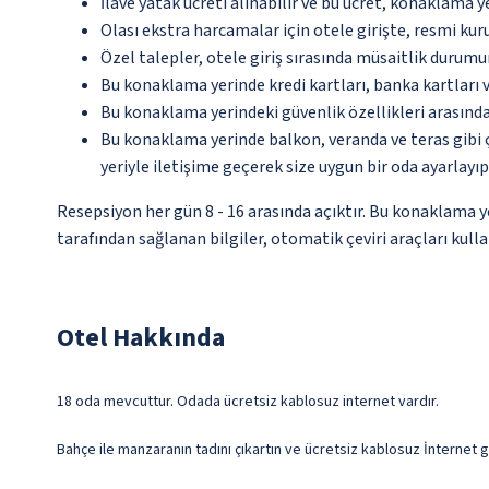
İlave yatak ücreti alınabilir ve bu ücret, konaklama y
Olası ekstra harcamalar için otele girişte, resmi kur
Özel talepler, otele giriş sırasında müsaitlik durumu
Bu konaklama yerinde kredi kartları, banka kartları 
Bu konaklama yerindeki güvenlik özellikleri arasınd
Bu konaklama yerinde balkon, veranda ve teras gibi 
yeriyle iletişime geçerek size uygun bir oda ayarlayı
Resepsiyon her gün 8 - 16 arasında açıktır. Bu konaklama 
tarafından sağlanan bilgiler, otomatik çeviri araçları kullan
Otel Hakkında
18 oda mevcuttur. Odada ücretsiz kablosuz internet vardır.
Bahçe ile manzaranın tadını çıkartın ve ücretsiz kablosuz İnternet g