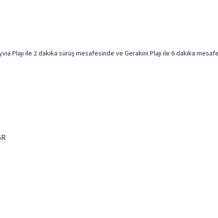
lajı ile 2 dakika sürüş mesafesinde ve Gerakini Plajı ile 6 dakika mesafede o
GR