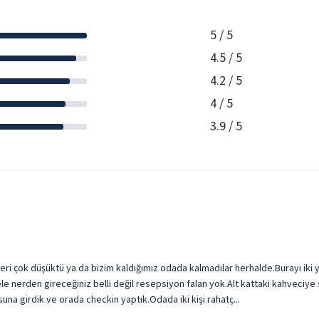
5
/ 5
4.5
/ 5
4.2
/ 5
4
/ 5
3.9
/ 5
leri çok düşüktü ya da bizim kaldığımız odada kalmadılar herhalde.Burayı ik
 nerden gireceğiniz belli değil resepsiyon falan yok.Alt kattaki kahveciye 
a girdik ve orada checkin yaptık.Odada iki kişi rahatç...