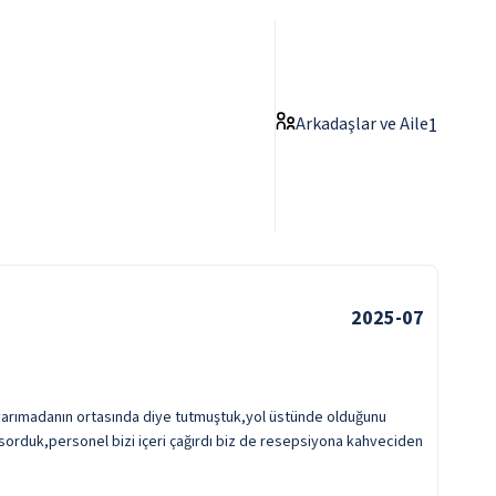
Arkadaşlar ve Aile
1
2025-07
i yarımadanın ortasında diye tutmuştuk,yol üstünde olduğunu
sorduk,personel bizi içeri çağırdı biz de resepsiyona kahveciden