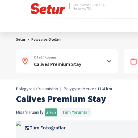
Setur Servis Turistik A.Ş.
Belge No: 728
Setur
Polygyros Otelleri
Otel / Konum
Polygyros / Yunanistan
|
Polygyros
Merkez:
11.4
km
Calives Premium Stay
3.9
/5
Misafir Puanı
İyi
Tüm Yorumlar
Tüm Fotoğraflar