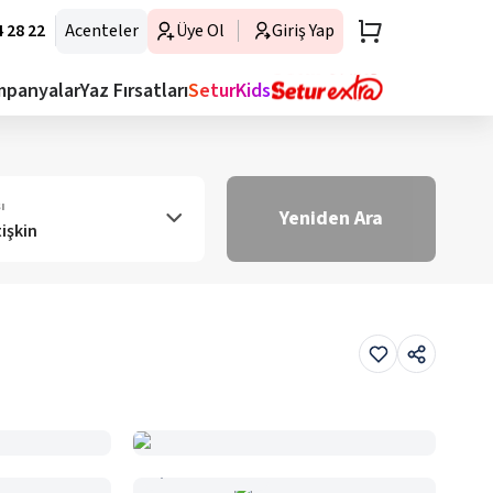
 28 22
Acenteler
Üye Ol
Giriş Yap
mpanyalar
Yaz Fırsatları
SeturKids
ı
Yeniden Ara
tişkin
Haritada Gör