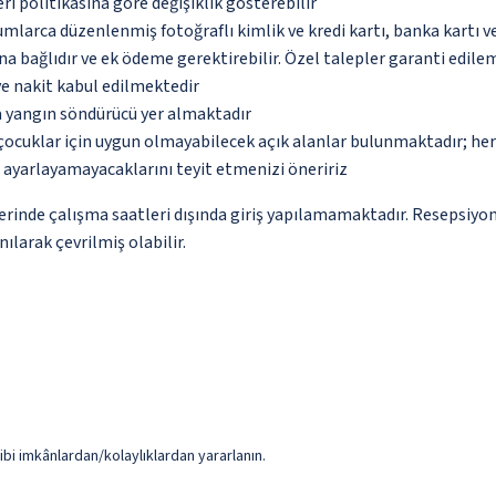
eri politikasına göre değişiklik gösterebilir
umlarca düzenlenmiş fotoğraflı kimlik ve kredi kartı, banka kartı v
na bağlıdır ve ek ödeme gerektirebilir. Özel talepler garanti edile
ve nakit kabul edilmektedir
a yangın söndürücü yer almaktadır
çocuklar için uygun olmayabilecek açık alanlar bulunmaktadır; he
p ayarlayamayacaklarını teyit etmenizi öneririz
yerinde çalışma saatleri dışında giriş yapılamamaktadır. Resepsiyo
ılarak çevrilmiş olabilir.
ibi imkânlardan/kolaylıklardan yararlanın.