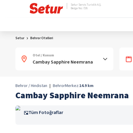
Setur Servis Turistik A.Ş.
Belge No: 728
Setur
Behror Otelleri
Otel / Konum
Behror / Hindistan
|
Behror
Merkez:
14.9
km
Cambay Sapphire Neemrana
Tüm Fotoğraflar