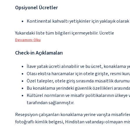
Opsiyonel Ücretler
Kontinental kahvaltı yetişkinler için yaklaşık olarak
Yukarıdaki liste tüm bilgileri içermeyebilir. Ücretle
Devamını Oku
Check-in Açıklamaları
İlave yatak ücreti alınabilir ve bu ücret, konaklama y
Olası ekstra harcamalar için otele girişte, resmi kur
Özel talepler, otele giriş sırasında müsaitlik durumu
Bu konaklama yerindeki güvenlik özellikleri arasında
Kültürel normların ve misafir politikalarının ülkeye
tarafından sağlanmıştır.
Resepsiyon çalışanları konaklama yerine varışta misafirleri
fotoğraflı kimlik belgesi, Hindistan vatandaşı olmayan mis