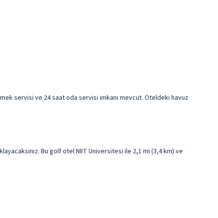
emek servisi ve 24 saat oda servisi imkanı mevcut. Oteldeki havuz
aksınız. Bu golf otel NIIT Üniversitesi ile 2,1 mi (3,4 km) ve