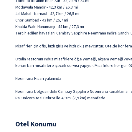
Tomb of Ibrahim Khan Sur - 38,7 km / 24 mi
Modawala Mandir - 42,3 km / 26,3 mi
Jal Mahal - Narnaul - 42,7 km / 26,5 mi
Chor Gumbad - 43 km / 26,7 mi
Khalda Wale Hanumanji - 44 km / 27,3 mi
Tercih edilen havaalanı Cambay Sapphire Neemrana Indira Gandhi Ul
Misafirler için ofis, hızlı giriş ve hızlı çıkış mevcuttur. Otelde konfe
Otelin restoranı Indus misafirlere öğle yemeği, akşam yemeği veya
kenarı barı misafirlere içecek servisi yapıyor. Misafirlere her gün 0
Neemrana Hisarı yakınında
Neemrana bölgesindeki Cambay Sapphire Neemrana konaklamanızda, N
Rai Üniversitesi Behror ile 4,9 mi (7,9 km) mesafede.
Otel Konumu