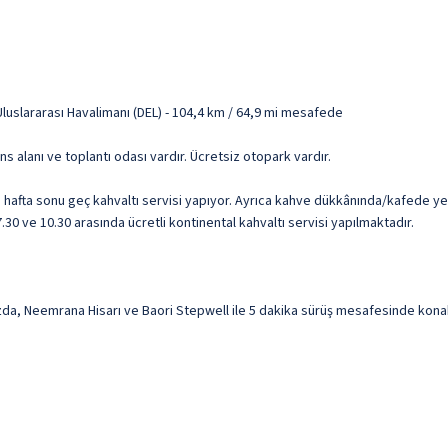
uslararası Havalimanı (DEL) - 104,4 km / 64,9 mi mesafede
rans alanı ve toplantı odası vardır. Ücretsiz otopark vardır.
 hafta sonu geç kahvaltı servisi yapıyor. Ayrıca kahve dükkânında/kafede y
7.30 ve 10.30 arasında ücretli kontinental kahvaltı servisi yapılmaktadır.
eemrana Hisarı ve Baori Stepwell ile 5 dakika sürüş mesafesinde konaklayac