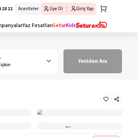
 28 22
Acenteler
Üye Ol
Giriş Yap
mpanyalar
Yaz Fırsatları
SeturKids
ı
Yeniden Ara
tişkin
Haritada Gör