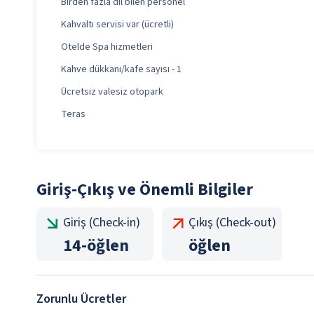
Birden fazla dil bilen personel
Kahvaltı servisi var (ücretli)
Otelde Spa hizmetleri
Kahve dükkanı/kafe sayısı - 1
Ücretsiz valesiz otopark
Teras
Giriş-Çıkış ve Önemli Bilgiler
Giriş (Check-in)
Çıkış (Check-out)
14
-
öğlen
öğlen
Zorunlu Ücretler