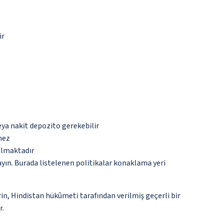
ir
eya nakit depozito gerekebilir
mez
 almaktadır
ayın. Burada listelenen politikalar konaklama yeri
rin, Hindistan hükûmeti tarafından verilmiş geçerli bir
r.