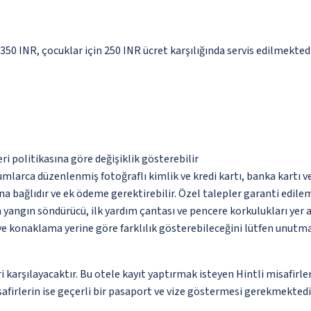
 350 INR, çocuklar için 250 INR ücret karşılığında servis edilmekted
eri politikasına göre değişiklik gösterebilir
umlarca düzenlenmiş fotoğraflı kimlik ve kredi kartı, banka kartı v
na bağlıdır ve ek ödeme gerektirebilir. Özel talepler garanti edile
 yangın söndürücü, ilk yardım çantası ve pencere korkulukları yer
 ve konaklama yerine göre farklılık gösterebileceğini lütfen unutm
 karşılayacaktır. Bu otele kayıt yaptırmak isteyen Hintli misafirle
afirlerin ise geçerli bir pasaport ve vize göstermesi gerekmektedi