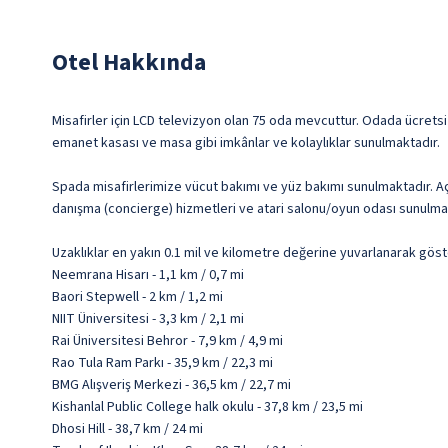
Otel Hakkında
Misafirler için LCD televizyon olan 75 oda mevcuttur. Odada ücretsi
emanet kasası ve masa gibi imkânlar ve kolaylıklar sunulmaktadır.
Spada misafirlerimize vücut bakımı ve yüz bakımı sunulmaktadır. Açı
danışma (concierge) hizmetleri ve atari salonu/oyun odası sunulma
Uzaklıklar en yakın 0.1 mil ve kilometre değerine yuvarlanarak göst
Neemrana Hisarı - 1,1 km / 0,7 mi
Baori Stepwell - 2 km / 1,2 mi
NIIT Üniversitesi - 3,3 km / 2,1 mi
Rai Üniversitesi Behror - 7,9 km / 4,9 mi
Rao Tula Ram Parkı - 35,9 km / 22,3 mi
BMG Alışveriş Merkezi - 36,5 km / 22,7 mi
Kishanlal Public College halk okulu - 37,8 km / 23,5 mi
Dhosi Hill - 38,7 km / 24 mi