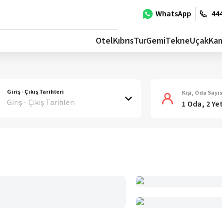
WhatsApp
444
Otel
Kıbrıs
Tur
Gemi
Tekne
Uçak
Ka
Giriş - Çıkış Tarihleri
Kişi, Oda Sayıs
Giriş - Çıkış Tarihleri
1 Oda, 2 Ye