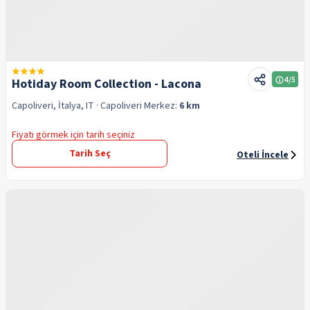
4
/5
Hotiday Room Collection - Lacona
Capoliveri, İtalya, IT
· Capoliveri
Merkez:
6 km
Fiyatı görmek için tarih seçiniz
Tarih Seç
Oteli İncele