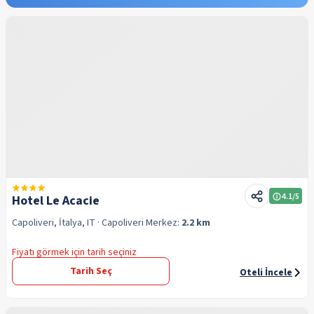
4.1
/5
Hotel Le Acacie
Capoliveri, İtalya, IT
· Capoliveri
Merkez:
2.2 km
Fiyatı görmek için tarih seçiniz
Tarih Seç
Oteli İncele