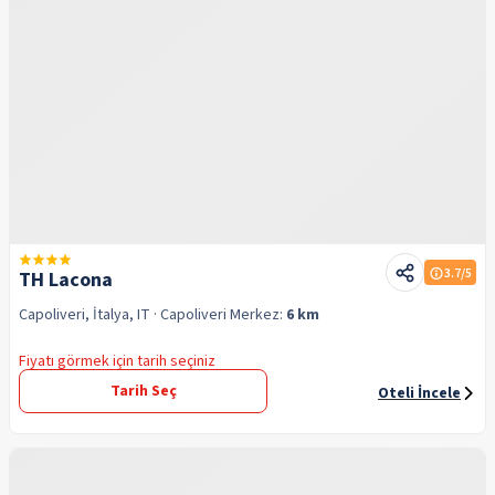
3.7
/5
TH Lacona
Capoliveri, İtalya, IT
· Capoliveri
Merkez:
6 km
Fiyatı görmek için tarih seçiniz
Tarih Seç
Oteli İncele