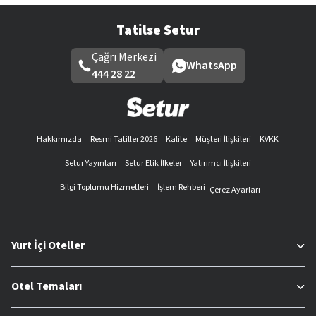
Tatilse Setur
Çağrı Merkezi
WhatsApp
444 28 22
Hakkımızda
Resmi Tatiller 2026
Kalite
Müşteri İlişkileri
KVKK
Setur Yayınları
Setur Etik İlkeler
Yatırımcı İlişkileri
Bilgi Toplumu Hizmetleri
İşlem Rehberi
Çerez Ayarları
Yurt İçi Oteller
Otel Temaları