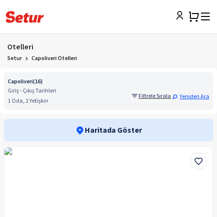
Otelleri
Setur
Capoliveri Otelleri
Capoliveri
(
16
)
Giriş - Çıkış Tarihleri
Filtrele Sırala
Yeniden Ara
1 Oda, 2 Yetişkin
Haritada Göster