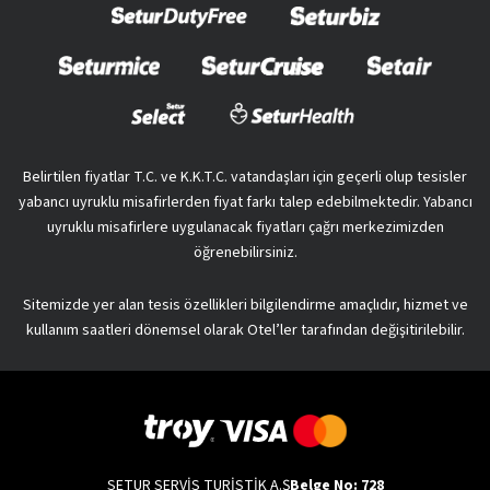
Belirtilen fiyatlar T.C. ve K.K.T.C. vatandaşları için geçerli olup tesisler
yabancı uyruklu misafirlerden fiyat farkı talep edebilmektedir. Yabancı
uyruklu misafirlere uygulanacak fiyatları çağrı merkezimizden
öğrenebilirsiniz.
Sitemizde yer alan tesis özellikleri bilgilendirme amaçlıdır, hizmet ve
kullanım saatleri dönemsel olarak Otel’ler tarafından değişitirilebilir.
SETUR SERVİS TURİSTİK A.Ş
Belge No: 728