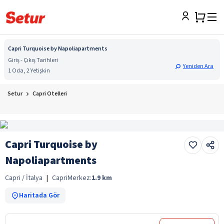
Capri Turquoise by Napoliapartments
Giriş - Çıkış Tarihleri
Yeniden Ara
1 Oda, 2 Yetişkin
Setur
Capri Otelleri
Capri Turquoise by
Napoliapartments
Capri / İtalya
|
Capri
Merkez:
1.9
km
Haritada Gör