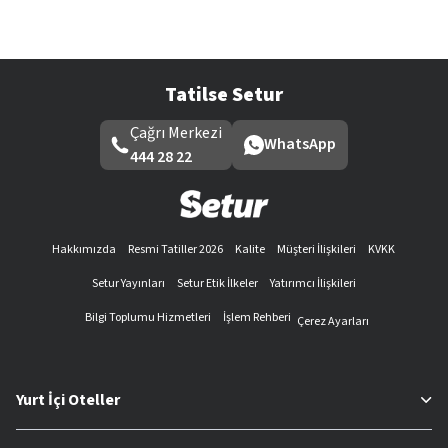
Tatilse Setur
Çağrı Merkezi
WhatsApp
444 28 22
Hakkımızda
Resmi Tatiller 2026
Kalite
Müşteri İlişkileri
KVKK
Setur Yayınları
Setur Etik İlkeler
Yatırımcı İlişkileri
Bilgi Toplumu Hizmetleri
İşlem Rehberi
Çerez Ayarları
Yurt İçi Oteller