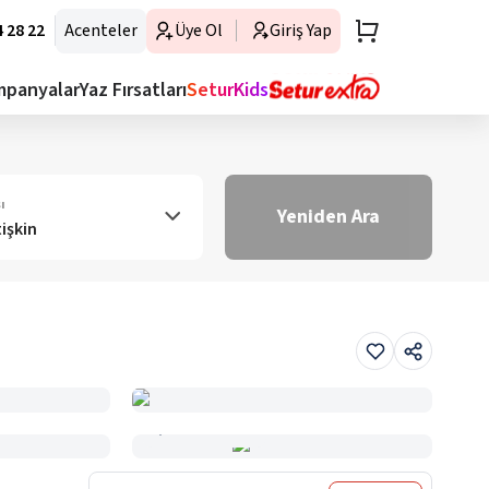
 28 22
Acenteler
Üye Ol
Giriş Yap
mpanyalar
Yaz Fırsatları
SeturKids
ı
Yeniden Ara
tişkin
Haritada Gör