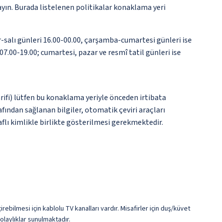
ayın. Burada listelenen politikalar konaklama yeri
-salı günleri 16.00-00.00, çarşamba-cumartesi günleri ise
07.00-19.00; cumartesi, pazar ve resmî tatil günleri ise
tarifi) lütfen bu konaklama yeriyle önceden irtibata
fından sağlanan bilgiler, otomatik çeviri araçları
aflı kimlikle birlikte gösterilmesi gerekmektedir.
rebilmesi için kablolu TV kanalları vardır. Misafirler için duş/küvet
olaylıklar sunulmaktadır.