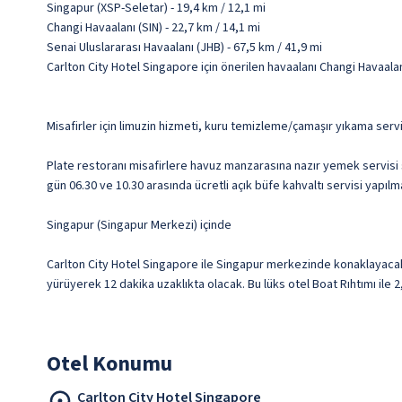
Singapur (XSP-Seletar) - 19,4 km / 12,1 mi
Changi Havaalanı (SIN) - 22,7 km / 14,1 mi
Senai Uluslararası Havaalanı (JHB) - 67,5 km / 41,9 mi
Carlton City Hotel Singapore için önerilen havaalanı Changi Havaalanı
Misafirler için limuzin hizmeti, kuru temizleme/çamaşır yıkama servi
Plate restoranı misafirlere havuz manzarasına nazır yemek servisi su
gün 06.30 ve 10.30 arasında ücretli açık büfe kahvaltı servisi yapıl
Singapur (Singapur Merkezi) içinde
Carlton City Hotel Singapore ile Singapur merkezinde konaklayacak
yürüyerek 12 dakika uzaklıkta olacak. Bu lüks otel Boat Rıhtımı ile 
Otel Konumu
Carlton City Hotel Singapore