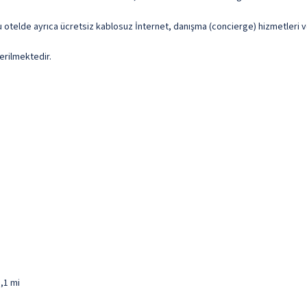
u otelde ayrıca ücretsiz kablosuz İnternet, danışma (concierge) hizmetleri v
erilmektedir.
1,1 mi