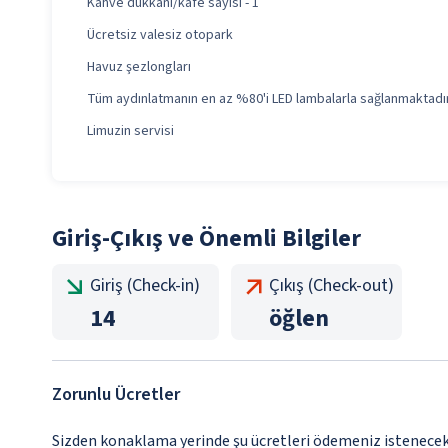
Kahve dükkanı/kafe sayısı - 1
Ücretsiz valesiz otopark
Havuz şezlongları
Tüm aydınlatmanın en az %80'i LED lambalarla sağlanmaktadı
Limuzin servisi
Giriş-Çıkış ve Önemli Bilgiler
Giriş (Check-in)
Çıkış (Check-out)
14
öğlen
Zorunlu Ücretler
Sizden konaklama yerinde şu ücretleri ödemeniz istenecektir