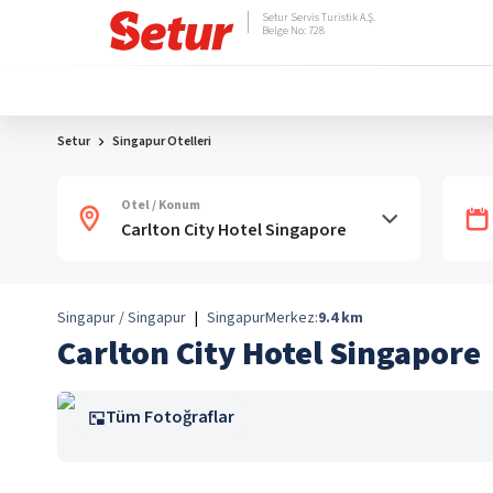
Setur Servis Turistik A.Ş.
Belge No: 728
Setur
Singapur Otelleri
Otel / Konum
Singapur / Singapur
|
Singapur
Merkez:
9.4
km
Carlton City Hotel Singapore
Tüm Fotoğraflar