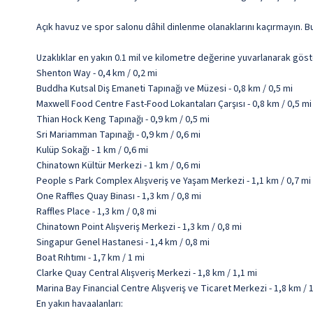
Açık havuz ve spor salonu dâhil dinlenme olanaklarını kaçırmayın. B
Uzaklıklar en yakın 0.1 mil ve kilometre değerine yuvarlanarak göst
Shenton Way - 0,4 km / 0,2 mi
Buddha Kutsal Diş Emaneti Tapınağı ve Müzesi - 0,8 km / 0,5 mi
Maxwell Food Centre Fast-Food Lokantaları Çarşısı - 0,8 km / 0,5 mi
Thian Hock Keng Tapınağı - 0,9 km / 0,5 mi
Sri Mariamman Tapınağı - 0,9 km / 0,6 mi
Kulüp Sokağı - 1 km / 0,6 mi
Chinatown Kültür Merkezi - 1 km / 0,6 mi
People s Park Complex Alışveriş ve Yaşam Merkezi - 1,1 km / 0,7 mi
One Raffles Quay Binası - 1,3 km / 0,8 mi
Raffles Place - 1,3 km / 0,8 mi
Chinatown Point Alışveriş Merkezi - 1,3 km / 0,8 mi
Singapur Genel Hastanesi - 1,4 km / 0,8 mi
Boat Rıhtımı - 1,7 km / 1 mi
Clarke Quay Central Alışveriş Merkezi - 1,8 km / 1,1 mi
Marina Bay Financial Centre Alışveriş ve Ticaret Merkezi - 1,8 km / 
En yakın havaalanları: