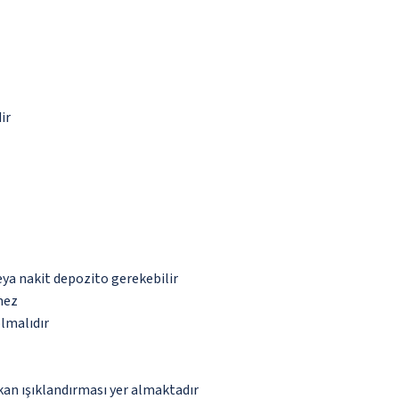
ir
eya nakit depozito gerekebilir
mez
olmalıdır
kan ışıklandırması yer almaktadır