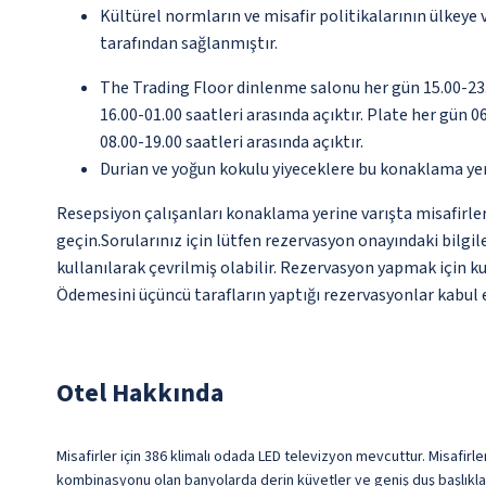
Kültürel normların ve misafir politikalarının ülkeye
tarafından sağlanmıştır.
The Trading Floor dinlenme salonu her gün 15.00-23.0
16.00-01.00 saatleri arasında açıktır. Plate her gün 0
08.00-19.00 saatleri arasında açıktır.
Durian ve yoğun kokulu yiyeceklere bu konaklama yer
Resepsiyon çalışanları konaklama yerine varışta misafirleri 
geçin.Sorularınız için lütfen rezervasyon onayındaki bilgil
kullanılarak çevrilmiş olabilir. Rezervasyon yapmak için kul
Ödemesini üçüncü tarafların yaptığı rezervasyonlar kabul 
Otel Hakkında
Misafirler için 386 klimalı odada LED televizyon mevcuttur. Misafirler
kombinasyonu olan banyolarda derin küvetler ve geniş duş başlıkları