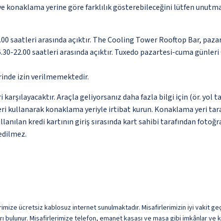
 ve konaklama yerine göre farklılık gösterebileceğini lütfen unutm
0 saatleri arasında açıktır. The Cooling Tower Rooftop Bar, pazar
6.30-22.00 saatleri arasında açıktır. Tuxedo pazartesi-cuma günleri 
inde izin verilmemektedir.
karşılayacaktır. Araçla geliyorsanız daha fazla bilgi için (ör. yol 
eri kullanarak konaklama yeriyle irtibat kurun. Konaklama yeri tara
lanılan kredi kartının giriş sırasında kart sahibi tarafından fotoğr
edilmez.
imize ücretsiz kablosuz internet sunulmaktadır. Misafirlerimizin iyi vakit geçi
 bulunur. Misafirlerimize telefon, emanet kasası ve masa gibi imkânlar ve k