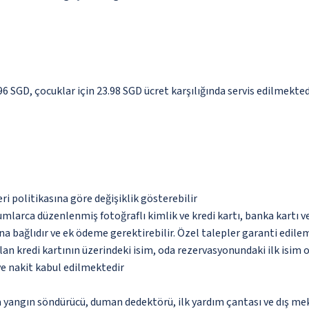
.96 SGD, çocuklar için 23.98 SGD ücret karşılığında servis edilmekted
eri politikasına göre değişiklik gösterebilir
umlarca düzenlenmiş fotoğraflı kimlik ve kredi kartı, banka kartı v
na bağlıdır ve ek ödeme gerektirebilir. Özel talepler garanti edile
an kredi kartının üzerindeki isim, oda rezervasyonundaki ilk isim 
ve nakit kabul edilmektedir
a yangın söndürücü, duman dedektörü, ilk yardım çantası ve dış me