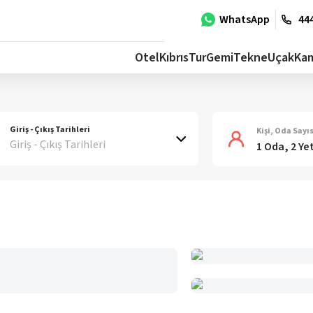
WhatsApp
444
Otel
Kıbrıs
Tur
Gemi
Tekne
Uçak
Ka
Giriş - Çıkış Tarihleri
Kişi, Oda Sayıs
Giriş - Çıkış Tarihleri
1 Oda, 2 Ye