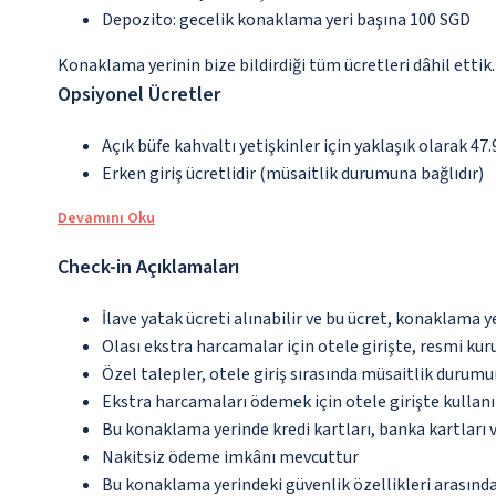
Depozito: gecelik konaklama yeri başına 100 SGD
Konaklama yerinin bize bildirdiği tüm ücretleri dâhil ettik.
Opsiyonel Ücretler
Açık büfe kahvaltı yetişkinler için yaklaşık olarak 47
Erken giriş ücretlidir (müsaitlik durumuna bağlıdır)
Devamını Oku
Check-in Açıklamaları
İlave yatak ücreti alınabilir ve bu ücret, konaklama y
Olası ekstra harcamalar için otele girişte, resmi kur
Özel talepler, otele giriş sırasında müsaitlik durumu
Ekstra harcamaları ödemek için otele girişte kullanıl
Bu konaklama yerinde kredi kartları, banka kartları 
Nakitsiz ödeme imkânı mevcuttur
Bu konaklama yerindeki güvenlik özellikleri arasınd