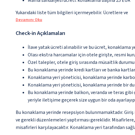
Mama sandalyesi ücreti: konaklama başına 25 EUR
Yukarıdaki liste tüm bilgileri içermeyebilir. Ücretlere ve
Devamını Oku
Check-in Açıklamaları
İlave yatak ücreti alınabilir ve bu ücret, konaklama y
Olası ekstra harcamalar için otele girişte, resmi kur
Özel talepler, otele giriş sırasında müsaitlik durumu
Bu konaklama yerinde kredi kartları ve banka kartlar
Konaklama yeri yöneticisi, konaklama yerinde karbon
Konaklama yeri yöneticisi, konaklama yerinde bir d
Bu konaklama yerinde balkon, veranda ve teras gibi 
yeriyle iletişime geçerek size uygun bir oda ayarlayı
Bu konaklama yerinde resepsiyon bulunmamaktadır. Giriş iş
ve gerekli düzenlemeleri yaptırması gereklidir. Misafirlere,
misafirleri karşılayacaktır. Konaklama yeri tarafından sağla