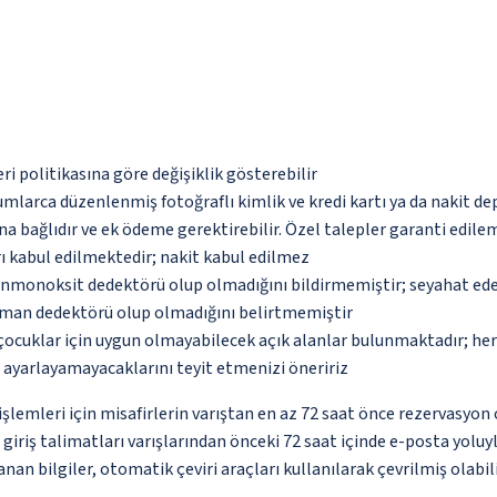
eri politikasına göre değişiklik gösterebilir
umlarca düzenlenmiş fotoğraflı kimlik ve kredi kartı ya da nakit de
na bağlıdır ve ek ödeme gerektirebilir. Özel talepler garanti edile
ı kabul edilmektedir; nakit kabul edilmez
monoksit dedektörü olup olmadığını bildirmemiştir; seyahat ederke
uman dedektörü olup olmadığını belirtmemiştir
çocuklar için uygun olmayabilecek açık alanlar bulunmaktadır; he
p ayarlayamayacaklarını teyit etmenizi öneririz
lemleri için misafirlerin varıştan en az 72 saat önce rezervasyon 
 giriş talimatları varışlarından önceki 72 saat içinde e-posta yolu
nan bilgiler, otomatik çeviri araçları kullanılarak çevrilmiş olabili