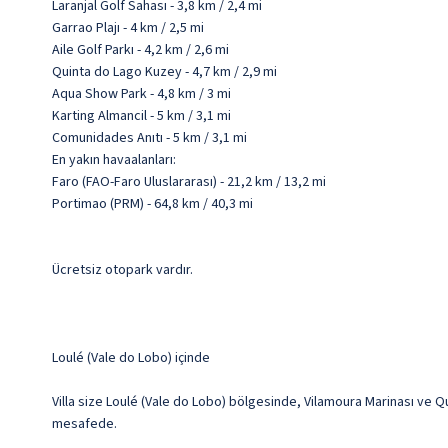
Laranjal Golf Sahası - 3,8 km / 2,4 mi
Garrao Plajı - 4 km / 2,5 mi
Aile Golf Parkı - 4,2 km / 2,6 mi
Quinta do Lago Kuzey - 4,7 km / 2,9 mi
Aqua Show Park - 4,8 km / 3 mi
Karting Almancil - 5 km / 3,1 mi
Comunidades Anıtı - 5 km / 3,1 mi
En yakın havaalanları:
Faro (FAO-Faro Uluslararası) - 21,2 km / 13,2 mi
Portimao (PRM) - 64,8 km / 40,3 mi
Ücretsiz otopark vardır.
Loulé (Vale do Lobo) içinde
Villa size Loulé (Vale do Lobo) bölgesinde, Vilamoura Marinası ve Qua
mesafede.