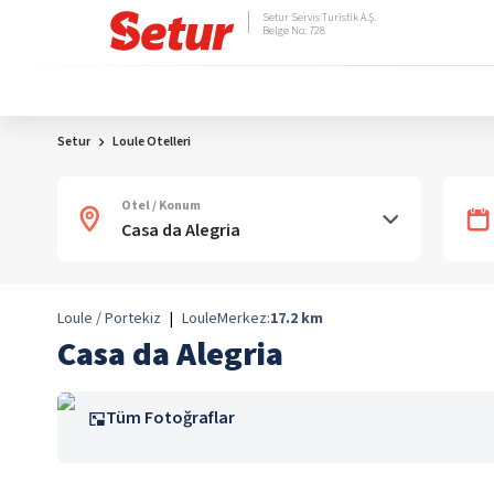
Setur Servis Turistik A.Ş.
Belge No: 728
Setur
Loule Otelleri
Otel / Konum
Loule / Portekiz
|
Loule
Merkez:
17.2
km
Casa da Alegria
Tüm Fotoğraflar