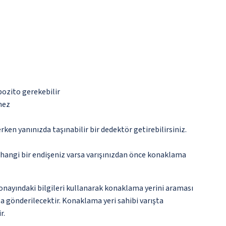
pozito gerekebilir
mez
n yanınızda taşınabilir bir dedektör getirebilirsiniz.
rhangi bir endişeniz varsa varışınızdan önce konaklama
onayındaki bilgileri kullanarak konaklama yerini araması
yla gönderilecektir. Konaklama yeri sahibi varışta
r.