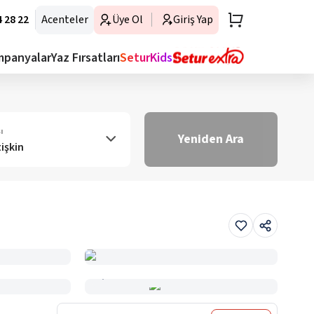
 28 22
Acenteler
Üye Ol
Giriş Yap
mpanyalar
Yaz Fırsatları
SeturKids
ı
Yeniden Ara
tişkin
Haritada Gör