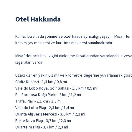
Otel Hakkında
Klimalı bu villada şömine ve özel havuz ayrıcalığı yaşayın. Misafirler
kahve/çay makinesi ve kurutma makinesi sunulmaktadır.
Misafirler açık havuz gibi dinlenme fırsatlarından yararlanabilir vey
ızgaraları vardır.
Uzaklıklar en yakın 0.1 mil ve kilometre değerine yuvarlanarak göst
Cádiz Körfezi - 1,3 km / 0,8 mi
Vale do Lobo Royal Golf Sahası - 1,5 km / 0,9 mi
Ria Formosa Doğa Parkı - 2 km / 1,2 mi
Trafal Plajı - 2,1 km / 1,3 mi
Vale do Lobo Plajı - 2,3 km / 1,4 mi
Quinta Alışveriş Merkezi - 3,6 km / 2,2 mi
Forte Novo Plajı - 3,7 km / 2,3 mi
Quarteira Plajı - 3,7 km / 2,3 mi