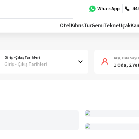
WhatsApp
444
Otel
Kıbrıs
Tur
Gemi
Tekne
Uçak
Ka
Giriş - Çıkış Tarihleri
Kişi, Oda Sayıs
Giriş - Çıkış Tarihleri
1 Oda, 2 Ye