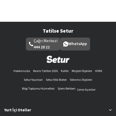
Tatilse Setur
Çağrı Merkezi
WhatsApp
444 28 22
Hakkımızda
Resmi Tatiller 2026
Kalite
Müşteri İlişkileri
KVKK
Setur Yayınları
Setur Etik İlkeler
Yatırımcı İlişkileri
Bilgi Toplumu Hizmetleri
İşlem Rehberi
Çerez Ayarları
Yurt İçi Oteller