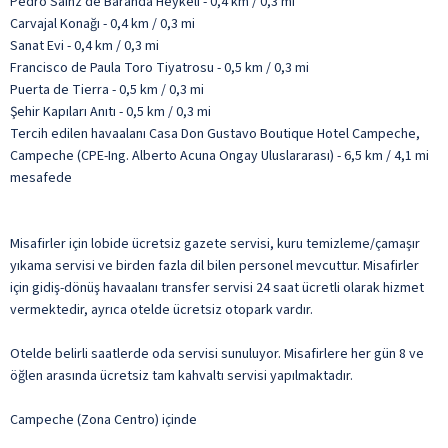
Pedro Sainz de Baranda Heykeli - 0,4 km / 0,3 mi
Carvajal Konağı - 0,4 km / 0,3 mi
Sanat Evi - 0,4 km / 0,3 mi
Francisco de Paula Toro Tiyatrosu - 0,5 km / 0,3 mi
Puerta de Tierra - 0,5 km / 0,3 mi
Şehir Kapıları Anıtı - 0,5 km / 0,3 mi
Tercih edilen havaalanı Casa Don Gustavo Boutique Hotel Campeche,
Campeche (CPE-Ing. Alberto Acuna Ongay Uluslararası) - 6,5 km / 4,1 mi
mesafede
Misafirler için lobide ücretsiz gazete servisi, kuru temizleme/çamaşır
yıkama servisi ve birden fazla dil bilen personel mevcuttur. Misafirler
için gidiş-dönüş havaalanı transfer servisi 24 saat ücretli olarak hizmet
vermektedir, ayrıca otelde ücretsiz otopark vardır.
Otelde belirli saatlerde oda servisi sunuluyor. Misafirlere her gün 8 ve
öğlen arasında ücretsiz tam kahvaltı servisi yapılmaktadır.
Campeche (Zona Centro) içinde