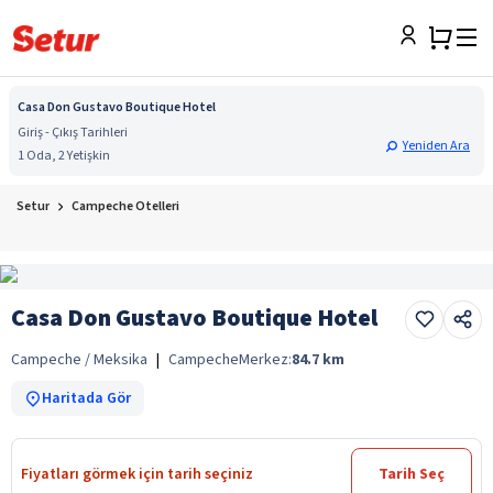
Casa Don Gustavo Boutique Hotel
Giriş - Çıkış Tarihleri
Yeniden Ara
1 Oda, 2 Yetişkin
Setur
Campeche Otelleri
Casa Don Gustavo Boutique Hotel
Campeche / Meksika
|
Campeche
Merkez:
84.7
km
Haritada Gör
Fiyatları görmek için tarih seçiniz
Tarih Seç