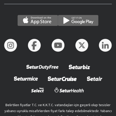
Belirtilen fiyatlar T.C. ve K.K.T.C. vatandaşları için geçerli olup tesisler
yabancı uyruklu misafirlerden fiyat farkı talep edebilmektedir. Yabancı