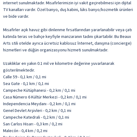
internet sunulmaktadır. Misafirlerimizin iyi vakit geçirebilmesi için dijital
TV kanalları vardır. Özel banyo, duş kabini, lüks banyo/kozmetik ürünleri
ve bide vardır.
Misafirler açık havuz gibi dinlenme fırsatlarından yararlanabilir veya çatı
katında teras ve bahçe keyfiyle manzaranın tadını çıkartabilir. Bu Beaux
Arts stili otelde ayrıca ücretsiz kablosuz İnternet, danışma (concierge)
hizmetleri ve düğün organizasyonu hizmeti sunulmaktadır.
Uzaklıklar en yakın 0.1 mil ve kilometre değerine yuvarlanarak
gösterilmektedir.
Calle 59 - 0,1 km / 0,1 mi
Sea Gate - 0,1 km / 0,1 mi
Campeche Kütüphanesi - 0,2 km / 0,1 mi
Casa Número 6 Kültür Merkezi - 0,2 km / 0,1 mi
Independencia Meydanı - 0,2 km / 0,1 mi
Genel Devlet Arşivleri - 0,2 km / 0,1 mi
Campeche Katedrali - 0,2 km / 0,1 mi
San Carlos Hisarı - 0,3 km / 0,2 mi
Malecón - 0,4 km / 0,2 mi