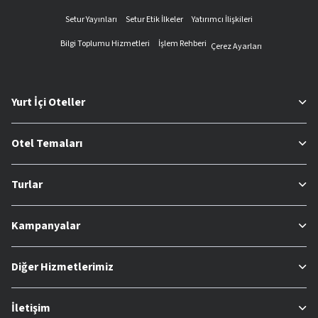
Setur Yayınları
Setur Etik İlkeler
Yatırımcı İlişkileri
Bilgi Toplumu Hizmetleri
İşlem Rehberi
Çerez Ayarları
Yurt İçi Oteller
Otel Temaları
Turlar
Kampanyalar
Diğer Hizmetlerimiz
İletişim