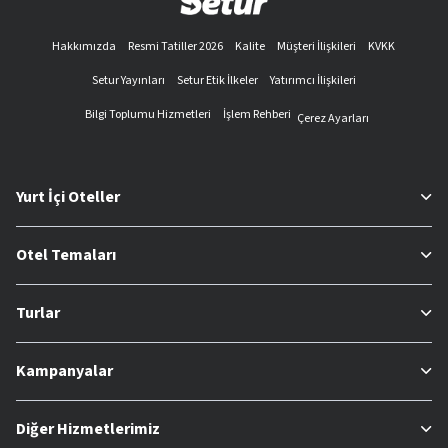
Hakkımızda
Resmi Tatiller 2026
Kalite
Müşteri İlişkileri
KVKK
Setur Yayınları
Setur Etik İlkeler
Yatırımcı İlişkileri
Bilgi Toplumu Hizmetleri
İşlem Rehberi
Çerez Ayarları
Yurt İçi Oteller
Otel Temaları
Turlar
Kampanyalar
Diğer Hizmetlerimiz