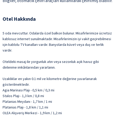
bilgiler, otomatik çeviri araçları kullanılarak çevrilmiş olabilir.
Otel Hakkında
5 oda mevcuttur. Odalarda özel balkon bulunur. Misafirlerimize ücretsiz
kablosuz internet sunulmaktadır. Misafirlerimizin iyi vakit geçirebilmesi
için kablolu TV kanalları vardır. Banyolarda küvet veya duş ve terlik
vardır.
Oteldeki masaj ile yorgunluk atın veya sezonluk açık havuz gibi
dinlenme imkânlarından yararlanın.
Uzaklıklar en yakın 0.1 mil ve kilometre değerine yuvarlanarak
gösterilmektedir.
Agia Marinası Plajı - 0,5 km / 0,3 mi
Stalos Plajı - 1,3 km / 0,8 mi
Platanias Meydanı - 1,7 km / 1 mi
Platanias Plajı - 1,8 km / 1,1 mi
OLEA Alışveriş Merkezi - 1,9 km / 1,2 mi