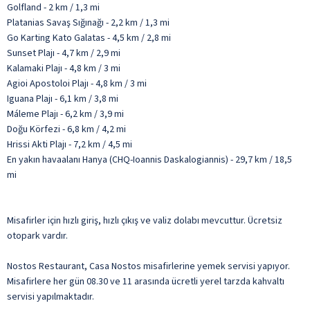
Golfland - 2 km / 1,3 mi
Platanias Savaş Sığınağı - 2,2 km / 1,3 mi
Go Karting Kato Galatas - 4,5 km / 2,8 mi
Sunset Plajı - 4,7 km / 2,9 mi
Kalamaki Plajı - 4,8 km / 3 mi
Agioi Apostoloi Plajı - 4,8 km / 3 mi
Iguana Plajı - 6,1 km / 3,8 mi
Máleme Plajı - 6,2 km / 3,9 mi
Doğu Körfezi - 6,8 km / 4,2 mi
Hrissi Akti Plajı - 7,2 km / 4,5 mi
En yakın havaalanı Hanya (CHQ-Ioannis Daskalogiannis) - 29,7 km / 18,5
mi
Misafirler için hızlı giriş, hızlı çıkış ve valiz dolabı mevcuttur. Ücretsiz
otopark vardır.
Nostos Restaurant, Casa Nostos misafirlerine yemek servisi yapıyor.
Misafirlere her gün 08.30 ve 11 arasında ücretli yerel tarzda kahvaltı
servisi yapılmaktadır.