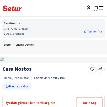
Casa Nostos
Giriş - Çıkış Tarihleri
Yeniden Ara
1 Oda, 2 Yetişkin
Setur
Chania Otelleri
Casa Nostos
Chania / Yunanistan
|
Chania
Merkez:
8.7
km
Haritada Gör
Fiyatları görmek için tarih seçiniz
Tarih Seç