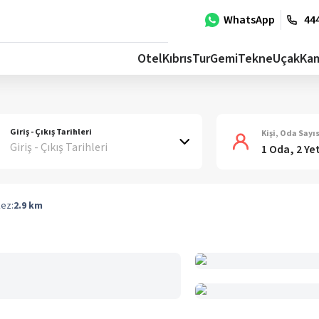
WhatsApp
444
Otel
Kıbrıs
Tur
Gemi
Tekne
Uçak
Ka
Giriş - Çıkış Tarihleri
Kişi, Oda Sayıs
Giriş - Çıkış Tarihleri
1 Oda, 2 Ye
ez:
2.9
km