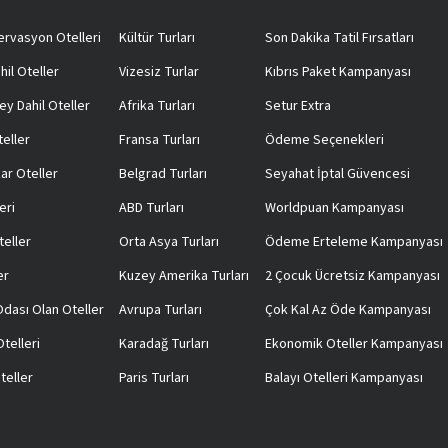
rvasyon Otelleri
Kültür Turları
Son Dakika Tatil Fırsatları
hil Oteller
Vizesiz Turlar
Kıbrıs Paket Kampanyası
ey Dahil Oteller
Afrika Turları
Setur Extra
teller
Fransa Turları
Ödeme Seçenekleri
ar Oteller
Belgrad Turları
Seyahat İptal Güvencesi
eri
ABD Turları
Worldpuan Kampanyası
teller
Orta Asya Turları
Ödeme Erteleme Kampanyası
er
Kuzey Amerika Turları
2 Çocuk Ücretsiz Kampanyası
 Odası Olan Oteller
Avrupa Turları
Çok Kal Az Öde Kampanyası
telleri
Karadağ Turları
Ekonomik Oteller Kampanyası
teller
Paris Turları
Balayı Otelleri Kampanyası