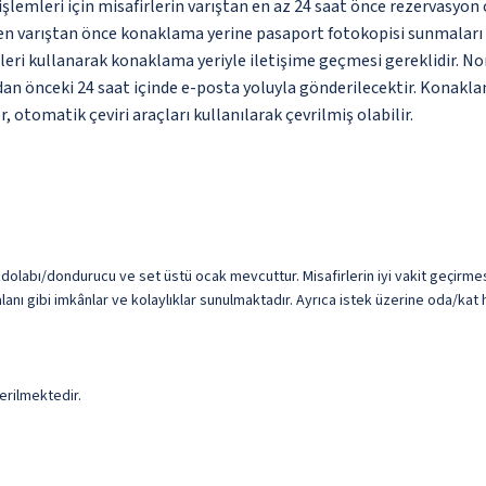
lemleri için misafirlerin varıştan en az 24 saat önce rezervasyon 
rden varıştan önce konaklama yerine pasaport fotokopisi sunmaları 
eri kullanarak konaklama yeriyle iletişime geçmesi gereklidir. Nor
ndan önceki 24 saat içinde e-posta yoluyla gönderilecektir. Konaklam
 otomatik çeviri araçları kullanılarak çevrilmiş olabilir.
dolabı/dondurucu ve set üstü ocak mevcuttur. Misafirlerin iyi vakit geçirmesi 
lanı gibi imkânlar ve kolaylıklar sunulmaktadır. Ayrıca istek üzerine oda/kat 
erilmektedir.