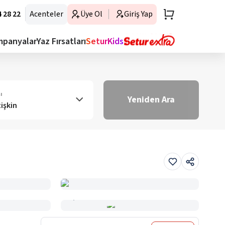
 28 22
Acenteler
Üye Ol
Giriş Yap
mpanyalar
Yaz Fırsatları
SeturKids
ı
Yeniden Ara
tişkin
Haritada Gör