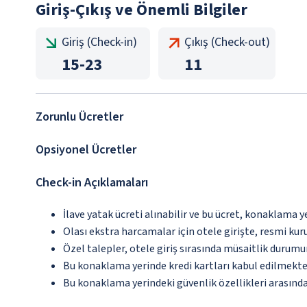
Giriş-Çıkış ve Önemli Bilgiler
Giriş (Check-in)
Çıkış (Check-out)
15
-
23
11
Zorunlu Ücretler
Opsiyonel Ücretler
Check-in Açıklamaları
İlave yatak ücreti alınabilir ve bu ücret, konaklama y
Olası ekstra harcamalar için otele girişte, resmi kur
Özel talepler, otele giriş sırasında müsaitlik durumu
Bu konaklama yerinde kredi kartları kabul edilmekte
Bu konaklama yerindeki güvenlik özellikleri arasınd