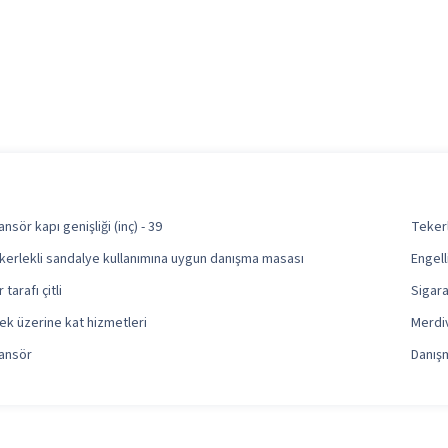
nsör kapı genişliği (inç) - 39
Tekerl
kerlekli sandalye kullanımına uygun danışma masası
Engell
 tarafı çitli
Sigara
tek üzerine kat hizmetleri
Merdiv
ansör
Danış