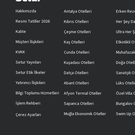
Hakkımızda
Antalya Otelleri
Erken Reze
Resmi Tatiller 2026
Kıbrıs Otelleri
Her Şey Da
Kalite
Çeşme Otelleri
Ultra Her Ş
Müşteri İlişkileri
Kaş Otelleri
Etkinlikli O
KVKK
Cunda Otelleri
Muhafazak
Setur Yayınları
Kuşadası Otelleri
Doğa Otell
Setur Etik İlkeler
Datça Otelleri
Sanatçılı O
Yatırımcı İlişkileri
Abant Otelleri
Lüks Otell
Bilgi Toplumu Hizmetleri
Afyon Termal Oteller
Özel Villa
İşlem Rehberi
Sapanca Otelleri
Bungalov O
Muğla Ekonomik Oteller
Swim Up O
Çerez Ayarları