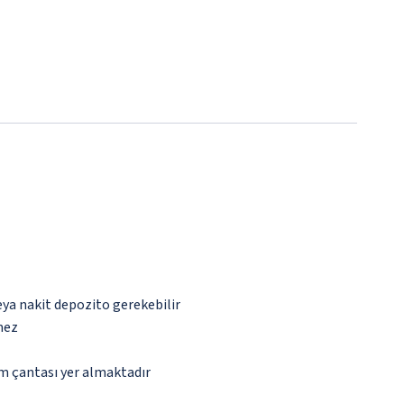
eya nakit depozito gerekebilir
mez
ım çantası yer almaktadır