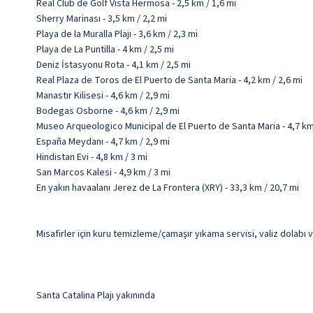
Real Club de Golf Vista Hermosa - 2,5 km / 1,6 mi
Sherry Marinası - 3,5 km / 2,2 mi
Playa de la Muralla Plajı - 3,6 km / 2,3 mi
Playa de La Puntilla - 4 km / 2,5 mi
Deniz İstasyonu Rota - 4,1 km / 2,5 mi
Real Plaza de Toros de El Puerto de Santa Maria - 4,2 km / 2,6 mi
Manastır Kilisesi - 4,6 km / 2,9 mi
Bodegas Osborne - 4,6 km / 2,9 mi
Museo Arqueologico Municipal de El Puerto de Santa Maria - 4,7 km 
España Meydanı - 4,7 km / 2,9 mi
Hindistan Evi - 4,8 km / 3 mi
San Marcos Kalesi - 4,9 km / 3 mi
En yakın havaalanı Jerez de La Frontera (XRY) - 33,3 km / 20,7 mi
Misafirler için kuru temizleme/çamaşır yıkama servisi, valiz dolabı
Santa Catalina Plajı yakınında