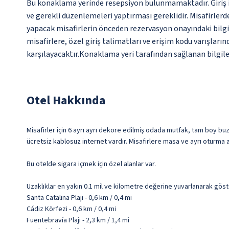
Bu konaklama yerinde resepsiyon bulunmamaktadır. Giriş iş
ve gerekli düzenlemeleri yaptırması gereklidir. Misafirle
yapacak misafirlerin önceden rezervasyon onayındaki bilgil
misafirlere, özel giriş talimatları ve erişim kodu varışları
karşılayacaktır.Konaklama yeri tarafından sağlanan bilgiler,
Otel Hakkında
Misafirler için 6 ayrı ayrı dekore edilmiş odada mutfak, tam boy buz
ücretsiz kablosuz internet vardır. Misafirlere masa ve ayrı oturma a
Bu otelde sigara içmek için özel alanlar var.
Uzaklıklar en yakın 0.1 mil ve kilometre değerine yuvarlanarak göst
Santa Catalina Plajı - 0,6 km / 0,4 mi
Cádiz Körfezi - 0,6 km / 0,4 mi
Fuentebravía Plajı - 2,3 km / 1,4 mi