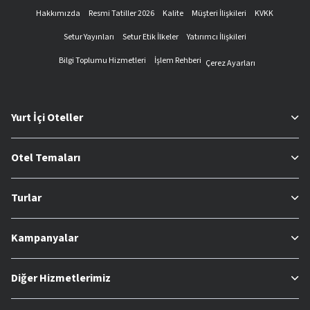
Hakkımızda
Resmi Tatiller 2026
Kalite
Müşteri İlişkileri
KVKK
Setur Yayınları
Setur Etik İlkeler
Yatırımcı İlişkileri
Bilgi Toplumu Hizmetleri
İşlem Rehberi
Çerez Ayarları
Yurt İçi Oteller
Otel Temaları
Turlar
Kampanyalar
Diğer Hizmetlerimiz