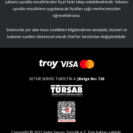
yabancı uyruklu misafirlerden fiyat farkı talep edebilmektedir. Yabancı
uyruklu misafirlere uygulanacak fiyatları çağrı merkezimizden
öğrenebilirsiniz.
Sitemizde yer alan tesis özellikleri bilgilendirme amaçlıdır, hizmet ve
kullanım saatleri dönemsel olarak Otel’ler tarafından değişitirilebilir.
SETUR SERVİS TURİSTİK A.Ş
Belge No: 728
Copyright © 2022 Setur Servis Turistik A.Ş. Tüm hakları saklıdır.