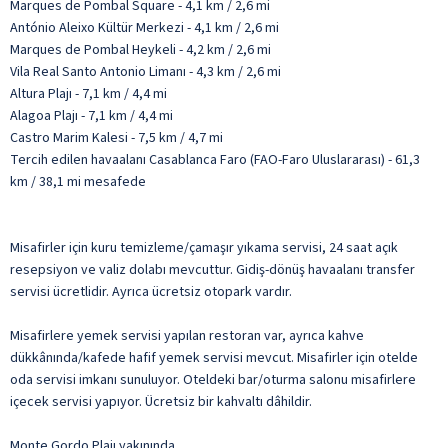
Marques de Pombal Square - 4,1 km / 2,6 mi
António Aleixo Kültür Merkezi - 4,1 km / 2,6 mi
Marques de Pombal Heykeli - 4,2 km / 2,6 mi
Vila Real Santo Antonio Limanı - 4,3 km / 2,6 mi
Altura Plajı - 7,1 km / 4,4 mi
Alagoa Plajı - 7,1 km / 4,4 mi
Castro Marim Kalesi - 7,5 km / 4,7 mi
Tercih edilen havaalanı Casablanca Faro (FAO-Faro Uluslararası) - 61,3
km / 38,1 mi mesafede
Misafirler için kuru temizleme/çamaşır yıkama servisi, 24 saat açık
resepsiyon ve valiz dolabı mevcuttur. Gidiş-dönüş havaalanı transfer
servisi ücretlidir. Ayrıca ücretsiz otopark vardır.
Misafirlere yemek servisi yapılan restoran var, ayrıca kahve
dükkânında/kafede hafif yemek servisi mevcut. Misafirler için otelde
oda servisi imkanı sunuluyor. Oteldeki bar/oturma salonu misafirlere
içecek servisi yapıyor. Ücretsiz bir kahvaltı dâhildir.
Monte Gordo Plajı yakınında