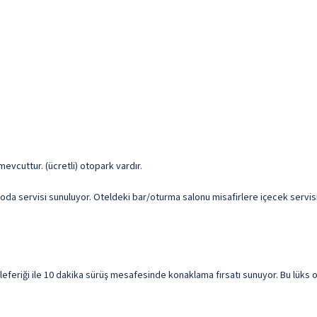
i mevcuttur. (ücretli) otopark vardır.
 oda servisi sunuluyor. Oteldeki bar/oturma salonu misafirlere içecek servisi
riği ile 10 dakika sürüş mesafesinde konaklama fırsatı sunuyor. Bu lüks ote