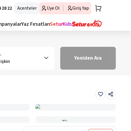
 28 22
Acenteler
Üye Ol
Giriş Yap
mpanyalar
Yaz Fırsatları
SeturKids
ı
Yeniden Ara
tişkin
Haritada Gör