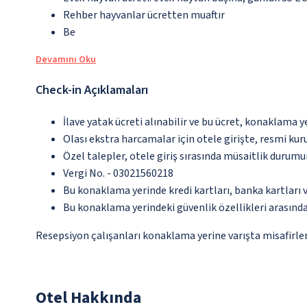
Rehber hayvanlar ücretten muaftır
Be
Devamını Oku
Check-in Açıklamaları
İlave yatak ücreti alınabilir ve bu ücret, konaklama y
Olası ekstra harcamalar için otele girişte, resmi kur
Özel talepler, otele giriş sırasında müsaitlik durumu
Vergi No. - 03021560218
Bu konaklama yerinde kredi kartları, banka kartları 
Bu konaklama yerindeki güvenlik özellikleri arasında
Resepsiyon çalışanları konaklama yerine varışta misafirleri
Otel Hakkında