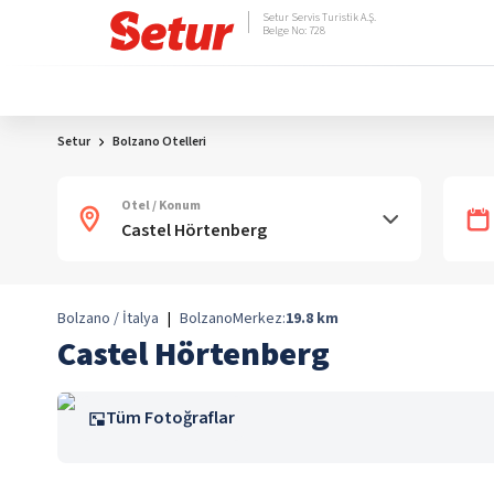
Setur Servis Turistik A.Ş.
Belge No: 728
Setur
Bolzano Otelleri
Otel / Konum
Bolzano / İtalya
|
Bolzano
Merkez:
19.8
km
Castel Hörtenberg
Tüm Fotoğraflar