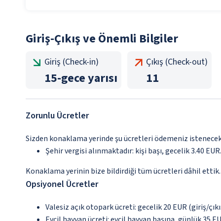
Giriş-Çıkış ve Önemli Bilgiler
Giriş (Check-in)
Çıkış (Check-out)
15
-
gece yarısı
11
Zorunlu Ücretler
Sizden konaklama yerinde şu ücretleri ödemeniz istenecektir
Şehir vergisi alınmaktadır: kişi başı, gecelik 3.40 EUR.
Konaklama yerinin bize bildirdiği tüm ücretleri dâhil ettik.
Opsiyonel Ücretler
Valesiz açık otopark ücreti: gecelik 20 EUR (giriş/çıkış
Evcil hayvan ücreti: evcil hayvan başına, günlük 35 E