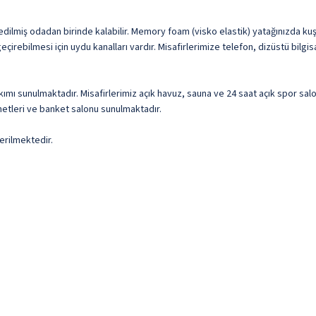
 edilmiş odadan birinde kalabilir. Memory foam (visko elastik) yatağınızda ku
 geçirebilmesi için uydu kanalları vardır. Misafirlerimize telefon, dizüstü b
ımı sunulmaktadır. Misafirlerimiz açık havuz, sauna ve 24 saat açık spor sal
metleri ve banket salonu sunulmaktadır.
erilmektedir.