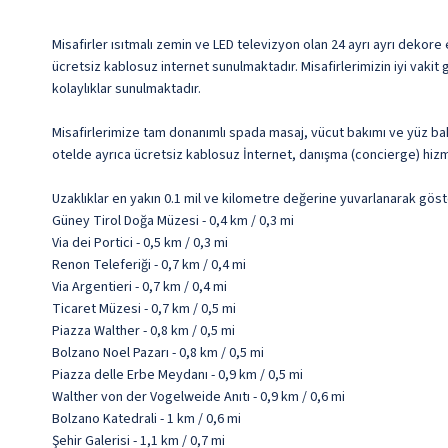
Misafirler ısıtmalı zemin ve LED televizyon olan 24 ayrı ayrı dekore
ücretsiz kablosuz internet sunulmaktadır. Misafirlerimizin iyi vakit
kolaylıklar sunulmaktadır.
Misafirlerimize tam donanımlı spada masaj, vücut bakımı ve yüz bak
otelde ayrıca ücretsiz kablosuz İnternet, danışma (concierge) hiz
Uzaklıklar en yakın 0.1 mil ve kilometre değerine yuvarlanarak göst
Güney Tirol Doğa Müzesi - 0,4 km / 0,3 mi
Via dei Portici - 0,5 km / 0,3 mi
Renon Teleferiği - 0,7 km / 0,4 mi
Via Argentieri - 0,7 km / 0,4 mi
Ticaret Müzesi - 0,7 km / 0,5 mi
Piazza Walther - 0,8 km / 0,5 mi
Bolzano Noel Pazarı - 0,8 km / 0,5 mi
Piazza delle Erbe Meydanı - 0,9 km / 0,5 mi
Walther von der Vogelweide Anıtı - 0,9 km / 0,6 mi
Bolzano Katedrali - 1 km / 0,6 mi
Şehir Galerisi - 1,1 km / 0,7 mi