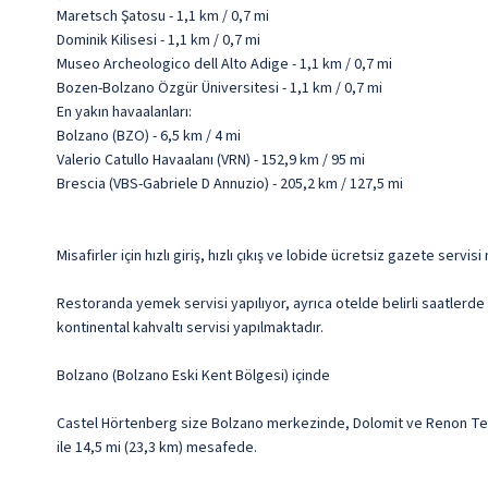
Maretsch Şatosu - 1,1 km / 0,7 mi
Dominik Kilisesi - 1,1 km / 0,7 mi
Museo Archeologico dell Alto Adige - 1,1 km / 0,7 mi
Bozen-Bolzano Özgür Üniversitesi - 1,1 km / 0,7 mi
En yakın havaalanları:
Bolzano (BZO) - 6,5 km / 4 mi
Valerio Catullo Havaalanı (VRN) - 152,9 km / 95 mi
Brescia (VBS-Gabriele D Annuzio) - 205,2 km / 127,5 mi
Misafirler için hızlı giriş, hızlı çıkış ve lobide ücretsiz gazete servis
Restoranda yemek servisi yapılıyor, ayrıca otelde belirli saatlerde
kontinental kahvaltı servisi yapılmaktadır.
Bolzano (Bolzano Eski Kent Bölgesi) içinde
Castel Hörtenberg size Bolzano merkezinde, Dolomit ve Renon Telefe
ile 14,5 mi (23,3 km) mesafede.