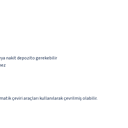
eya nakit depozito gerekebilir
mez
tik çeviri araçları kullanılarak çevrilmiş olabilir.