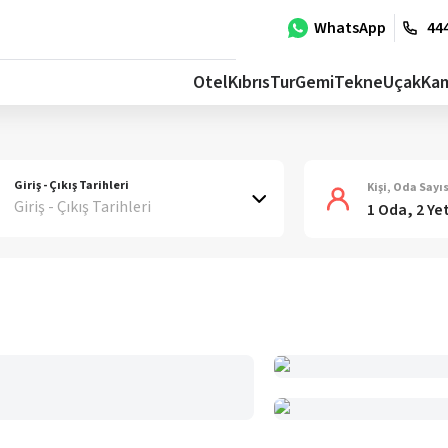
WhatsApp
444
Otel
Kıbrıs
Tur
Gemi
Tekne
Uçak
Ka
Giriş - Çıkış Tarihleri
Kişi, Oda Sayıs
Giriş - Çıkış Tarihleri
1 Oda, 2 Ye