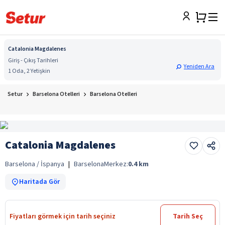
Catalonia Magdalenes
Giriş - Çıkış Tarihleri
Yeniden Ara
1 Oda, 2 Yetişkin
Setur
Barselona Otelleri
Barselona Otelleri
Catalonia Magdalenes
Barselona / İspanya
|
Barselona
Merkez:
0.4
km
Haritada Gör
Fiyatları görmek için tarih seçiniz
Tarih Seç