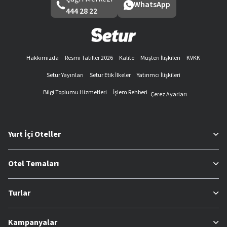
WhatsApp
444 28 22
Hakkımızda
Resmi Tatiller 2026
Kalite
Müşteri İlişkileri
KVKK
Setur Yayınları
Setur Etik İlkeler
Yatırımcı İlişkileri
Bilgi Toplumu Hizmetleri
İşlem Rehberi
Çerez Ayarları
Yurt İçi Oteller
Otel Temaları
Turlar
Kampanyalar