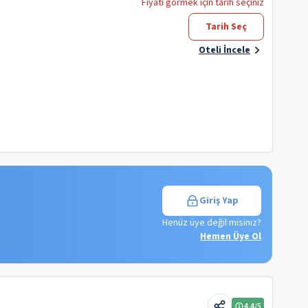
Fiyatı görmek için tarih seçiniz
Tarih Seç
Oteli İncele
Giriş Yap
Henüz üye değil misiniz?
Hemen Üye Ol
4.4
/5