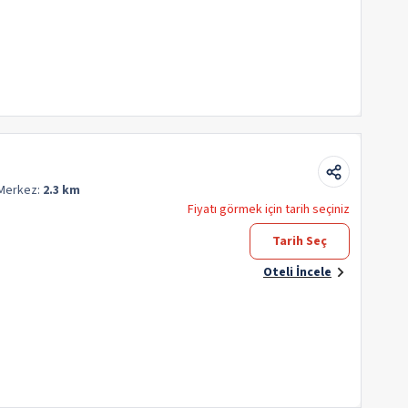
Merkez:
2.3 km
Fiyatı görmek için tarih seçiniz
Tarih Seç
Oteli İncele