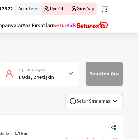
 28 22
Acenteler
Üye Ol
Giriş Yap
mpanyalar
Yaz Fırsatları
SeturKids
Kişi, Oda Sayısı
Yeniden Ara
1 Oda, 2 Yetişkin
Setur Sıralaması
Merkez:
1.7 km