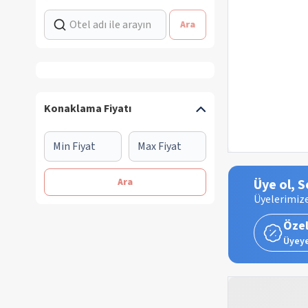
Ara
Konaklama Fiyatı
Ara
Üye ol, S
Üyelerimize
Özel
Üyeye