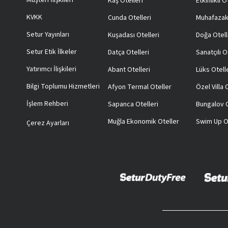
Kaş Otelleri
Etkinlikli O
KVKK
Cunda Otelleri
Muhafazak
Setur Yayınları
Kuşadası Otelleri
Doğa Otell
Setur Etik İlkeler
Datça Otelleri
Sanatçılı O
Yatırımcı İlişkileri
Abant Otelleri
Lüks Otell
Bilgi Toplumu Hizmetleri
Afyon Termal Oteller
Özel Villa
İşlem Rehberi
Sapanca Otelleri
Bungalov O
Muğla Ekonomik Oteller
Swim Up O
Çerez Ayarları