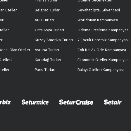
teller
Fransa Turları
Ödeme Seçenekleri
ar Oteller
Belgrad Turları
Seyahat İptal Güvencesi
eri
ABD Turları
Worldpuan Kampanyası
teller
Orta Asya Turları
Ödeme Erteleme Kampanyası
er
Kuzey Amerika Turları
2 Çocuk Ücretsiz Kampanyası
 Odası Olan Oteller
Avrupa Turları
Çok Kal Az Öde Kampanyası
telleri
Karadağ Turları
Ekonomik Oteller Kampanyası
teller
Paris Turları
Balayı Otelleri Kampanyası