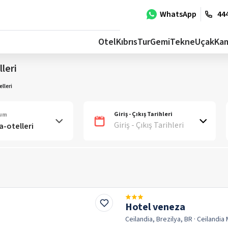
WhatsApp
444
Otel
Kıbrıs
Tur
Gemi
Tekne
Uçak
Ka
leri
lleri
Giriş - Çıkış Tarihleri
num
Giriş - Çıkış Tarihleri
Hotel veneza
Ceilandia, Brezilya, BR
· Ceilandia