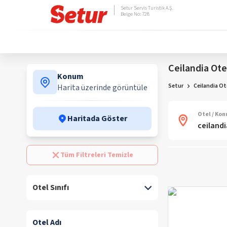
Setur Servis Turistik A.Ş.
Belge No: 728
Ceilandia Otel
Konum
Setur
Ceilandia Ote
Harita üzerinde görüntüle
Otel / Ko
Haritada Göster
Tüm Filtreleri Temizle
Otel Sınıfı
Otel Adı