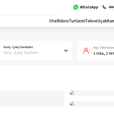
WhatsApp
444
Otel
Kıbrıs
Tur
Gemi
Tekne
Uçak
Ka
Giriş - Çıkış Tarihleri
Kişi, Oda Sayıs
Giriş - Çıkış Tarihleri
1 Oda, 2 Ye