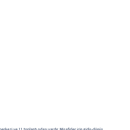
kezi ve 11 toplantı odası vardır. Misafirler için gidiş-dönüş