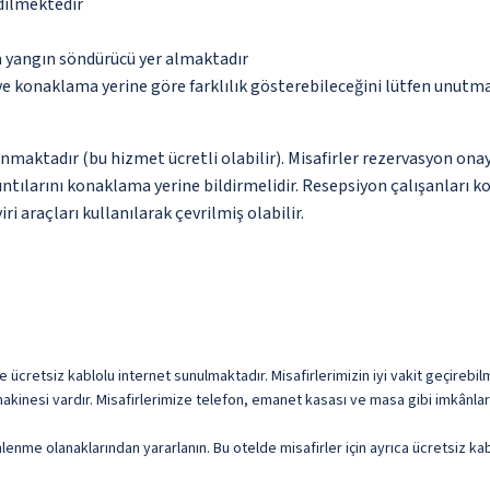
edilmektedir
a yangın söndürücü yer almaktadır
 ve konaklama yerine göre farklılık gösterebileceğini lütfen unutm
nmaktadır (bu hizmet ücretli olabilir). Misafirler rezervasyon onayı
ntılarını konaklama yerine bildirmelidir. Resepsiyon çalışanları ko
i araçları kullanılarak çevrilmiş olabilir.
e ücretsiz kablolu internet sunulmaktadır. Misafirlerimizin iyi vakit geçirebil
nesi vardır. Misafirlerimize telefon, emanet kasası ve masa gibi imkânlar 
nlenme olanaklarından yararlanın. Bu otelde misafirler için ayrıca ücretsiz k