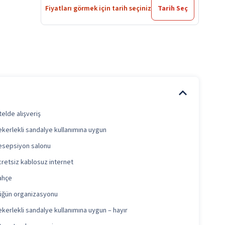
Fiyatları görmek için tarih seçiniz
Tarih Seç
elde alışveriş
ekerlekli sandalye kullanımına uygun
esepsiyon salonu
cretsiz kablosuz internet
ahçe
üğün organizasyonu
ekerlekli sandalye kullanımına uygun – hayır