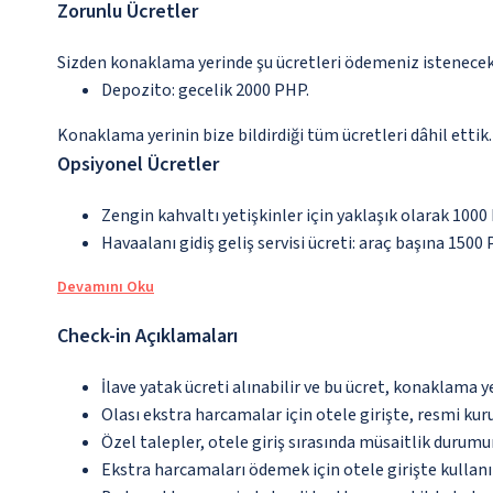
Zorunlu Ücretler
Sizden konaklama yerinde şu ücretleri ödemeniz istenecektir
Depozito: gecelik 2000 PHP.
Konaklama yerinin bize bildirdiği tüm ücretleri dâhil ettik.
Opsiyonel Ücretler
Zengin kahvaltı yetişkinler için yaklaşık olarak 1000
Havaalanı gidiş geliş servisi ücreti: araç başına 1500
Devamını Oku
Check-in Açıklamaları
İlave yatak ücreti alınabilir ve bu ücret, konaklama y
Olası ekstra harcamalar için otele girişte, resmi kur
Özel talepler, otele giriş sırasında müsaitlik durumu
Ekstra harcamaları ödemek için otele girişte kullanıl