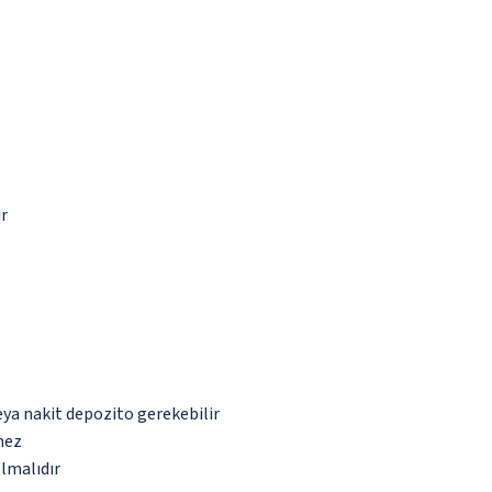
ir
eya nakit depozito gerekebilir
mez
olmalıdır