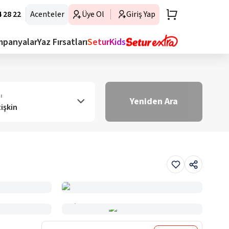
 28 22
Acenteler
Üye Ol
Giriş Yap
mpanyalar
Yaz Fırsatları
SeturKids
ı
Yeniden Ara
tişkin
Haritada Gör