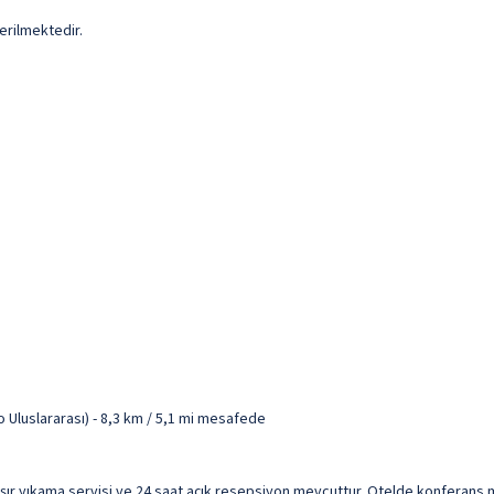
erilmektedir.
 Uluslararası) - 8,3 km / 5,1 mi mesafede
şır yıkama servisi ve 24 saat açık resepsiyon mevcuttur. Otelde konferans mer