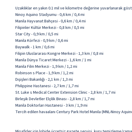
Uzaklıklar en yakın 0.1 mil ve kilometre değerine yuvarlanarak göst
Ninoy Aquino Stadyumu - 0,6 km / 0,4 mi
Manila Hayvanat Bahçesi - 0,6 km / 0,4 mi
Filipinler Kültür Merkezi - 0,8 km / 0,5 mi
Star City - 0,9 km / 0,5 mi
Manila Körfezi - 0,9 km / 0,6 mi
Baywalk - 1 km / 0,6 mi
Filipin Uluslararası Kongre Merkezi - 1,3 km / 0,8 mi
Manila Dünya Ticaret Merkezi - 1,6 km / 1 mi
Manila Film Merkezi - 1,9 km / 1,2 mi
Robinson s Place - 1,9 km / 1,2 mi
Dışişleri Bakanlığı - 2,1 km / 1,3 mi
Philippine Hastanesi - 2,7 km / 1,7 mi
St. Luke s Medical Center Extension Clinic - 2,8 km / 1,7 mi
Birleşik Devletler Elçilik Binası - 2,8 km / 1,7 mi
Manila Doktorları Hastanesi - 3 km / 1,9 mi
Tercih edilen havaalanı Century Park Hotel Manila (MNL-Ninoy Aquino
Misafirler için lobide ücretsiz gazete servisi, kuru temizleme/çama