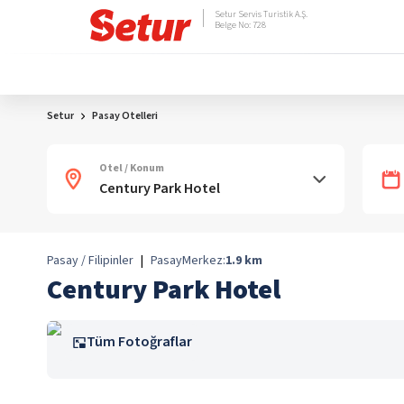
Setur Servis Turistik A.Ş.
Belge No: 728
Setur
Pasay Otelleri
Otel / Konum
Pasay / Filipinler
|
Pasay
Merkez:
1.9
km
Century Park Hotel
Tüm Fotoğraflar