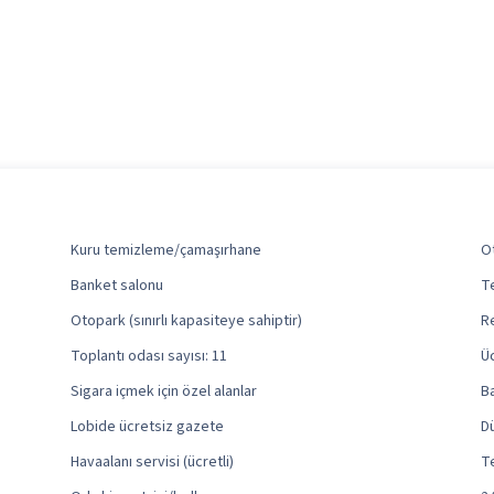
Kuru temizleme/çamaşırhane
Ot
Banket salonu
T
Otopark (sınırlı kapasiteye sahiptir)
R
Toplantı odası sayısı: 11
Ü
Sigara içmek için özel alanlar
B
Lobide ücretsiz gazete
D
Havaalanı servisi (ücretli)
T