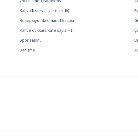
Oda hizmetçisi/belboy
2
Kahvaltı servisi var (ücretli)
Re
Resepsiyonda emanet kasası
G
Kahve dükkanı/kafe sayısı - 1
Ç
Spor salonu
B
Danışma
Aç