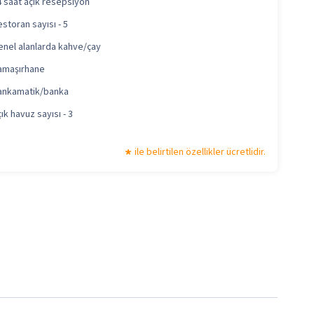
4 saat açık resepsiyon
storan sayısı - 5
enel alanlarda kahve/çay
amaşırhane
ankamatik/banka
ık havuz sayısı - 3
ile belirtilen özellikler ücretlidir.