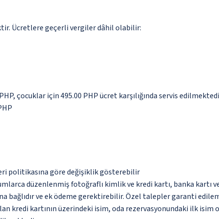
. Ücretlere geçerli vergiler dâhil olabilir:
 PHP, çocuklar için 495.00 PHP ücret karşılığında servis edilmekted
 PHP
eri politikasına göre değişiklik gösterebilir
umlarca düzenlenmiş fotoğraflı kimlik ve kredi kartı, banka kartı v
na bağlıdır ve ek ödeme gerektirebilir. Özel talepler garanti edile
an kredi kartının üzerindeki isim, oda rezervasyonundaki ilk isim 