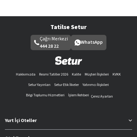
Tatilse Setur
Çağrı Merkezi
WhatsApp
444 28 22
Hakkımızda
Resmi Tatiller 2026
Kalite
Müşteri İlişkileri
KVKK
Setur Yayınları
Setur Etik İlkeler
Yatırımcı İlişkileri
Bilgi Toplumu Hizmetleri
İşlem Rehberi
Çerez Ayarları
Yurt İçi Oteller