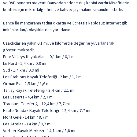
ve DVD oynatıcı mevcut. Banyoda sadece duş kabini vardır.Misafirlerin
konforu için mikrodalga fırın ve kahve/çay makinesi sunulmaktadır.
Bahçe ile manzaranın tadını çıkartın ve ücretsiz kablosuz İnternet gibi
imkânlardan/kolaylıklardan yararlanın.
Uzaklıklar en yakın 0.1 mil ve kilometre değerine yuvarlanarak
gösterilmektedir.
Four Valleys Kayak Alanı - 0,1 km / 0,1 mi
Le Nord - 1,4 km / 0,9 mi
Sud - 1,4 km / 0,9 mi
Les Etablons Kayak Teleferiği - 2 km / 1,2 mi
Orman Evi - 2,5 km / 1,6 mi
Taillay Kayak Teleferiği - 3,4 km / 2,1 mi
Les Esserts - 4,4 km / 2,7 mi
Tracouet Teleferiği - 12,4 km / 7,7 mi
Haute Nendaz Kayak Teleferiği - 12,4 km / 7,7 mi
Mont Gelé - 14 km / 8,7 mi
Les Attelas - 14 km / 8,7 mi
Verbier Kayak Merkezi - 14,1 km / 8,8 mi