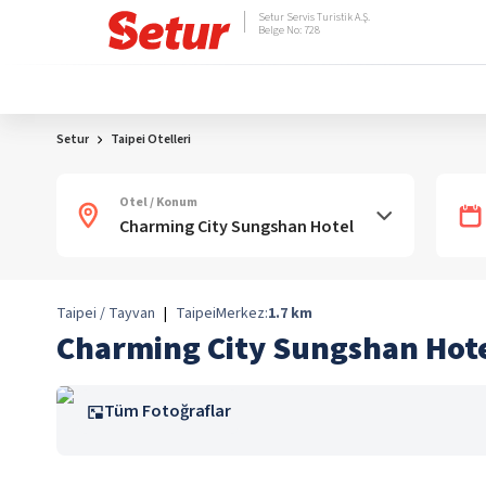
Setur Servis Turistik A.Ş.
Belge No: 728
Setur
Taipei Otelleri
Otel / Konum
Taipei / Tayvan
|
Taipei
Merkez:
1.7
km
Charming City Sungshan Hot
Tüm Fotoğraflar