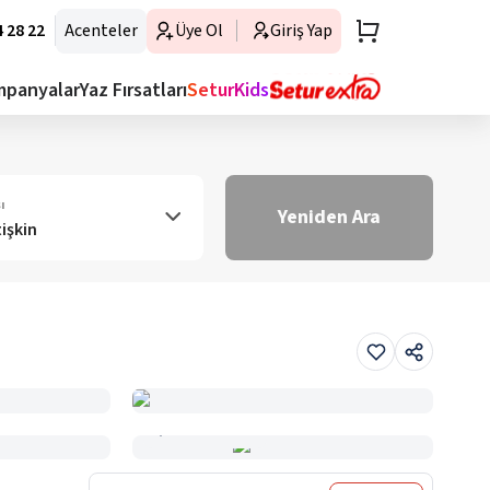
 28 22
Acenteler
Üye Ol
Giriş Yap
mpanyalar
Yaz Fırsatları
SeturKids
ı
Yeniden Ara
tişkin
Haritada Gör