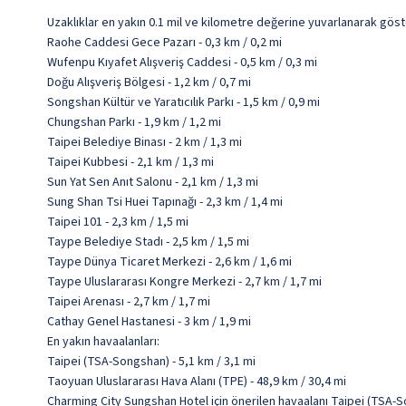
Uzaklıklar en yakın 0.1 mil ve kilometre değerine yuvarlanarak göst
Raohe Caddesi Gece Pazarı - 0,3 km / 0,2 mi
Wufenpu Kıyafet Alışveriş Caddesi - 0,5 km / 0,3 mi
Doğu Alışveriş Bölgesi - 1,2 km / 0,7 mi
Songshan Kültür ve Yaratıcılık Parkı - 1,5 km / 0,9 mi
Chungshan Parkı - 1,9 km / 1,2 mi
Taipei Belediye Binası - 2 km / 1,3 mi
Taipei Kubbesi - 2,1 km / 1,3 mi
Sun Yat Sen Anıt Salonu - 2,1 km / 1,3 mi
Sung Shan Tsi Huei Tapınağı - 2,3 km / 1,4 mi
Taipei 101 - 2,3 km / 1,5 mi
Taype Belediye Stadı - 2,5 km / 1,5 mi
Taype Dünya Ticaret Merkezi - 2,6 km / 1,6 mi
Taype Uluslararası Kongre Merkezi - 2,7 km / 1,7 mi
Taipei Arenası - 2,7 km / 1,7 mi
Cathay Genel Hastanesi - 3 km / 1,9 mi
En yakın havaalanları:
Taipei (TSA-Songshan) - 5,1 km / 3,1 mi
Taoyuan Uluslararası Hava Alanı (TPE) - 48,9 km / 30,4 mi
Charming City Sungshan Hotel için önerilen havaalanı Taipei (TSA-