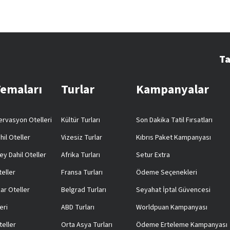
Ta
Temaları
Turlar
Kampanyalar
rvasyon Otelleri
Kültür Turları
Son Dakika Tatil Fırsatları
hil Oteller
Vizesiz Turlar
Kıbrıs Paket Kampanyası
ey Dahil Oteller
Afrika Turları
Setur Extra
teller
Fransa Turları
Ödeme Seçenekleri
ar Oteller
Belgrad Turları
Seyahat İptal Güvencesi
eri
ABD Turları
Worldpuan Kampanyası
teller
Orta Asya Turları
Ödeme Erteleme Kampanyası