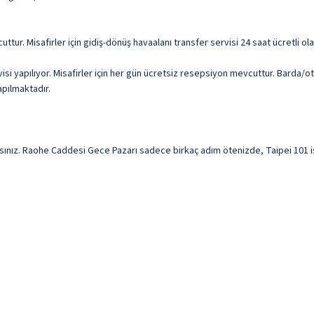
uttur. Misafirler için gidiş-dönüş havaalanı transfer servisi 24 saat ücretli 
i yapılıyor. Misafirler için her gün ücretsiz resepsiyon mevcuttur. Barda/o
apılmaktadır.
ız. Raohe Caddesi Gece Pazarı sadece birkaç adım ötenizde, Taipei 101 ise