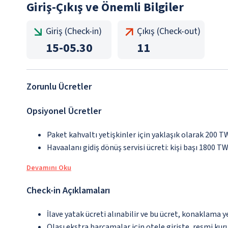
Giriş-Çıkış ve Önemli Bilgiler
Giriş (Check-in)
Çıkış (Check-out)
15
-
05.30
11
Zorunlu Ücretler
Opsiyonel Ücretler
Paket kahvaltı yetişkinler için yaklaşık olarak 200 T
Havaalanı gidiş dönüş servisi ücreti: kişi başı 1800 T
Devamını Oku
Check-in Açıklamaları
İlave yatak ücreti alınabilir ve bu ücret, konaklama y
Olası ekstra harcamalar için otele girişte, resmi kur