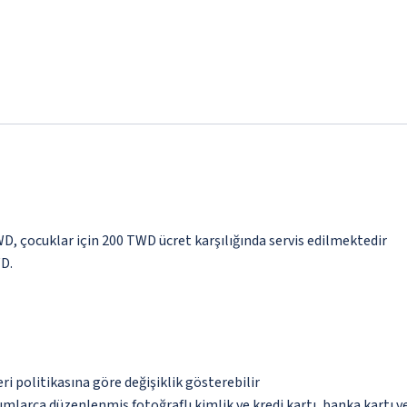
WD, çocuklar için 200 TWD ücret karşılığında servis edilmektedir
WD.
eri politikasına göre değişiklik gösterebilir
umlarca düzenlenmiş fotoğraflı kimlik ve kredi kartı, banka kartı v