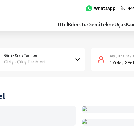
WhatsApp
444
Otel
Kıbrıs
Tur
Gemi
Tekne
Uçak
Ka
Giriş - Çıkış Tarihleri
Kişi, Oda Sayıs
Giriş - Çıkış Tarihleri
1 Oda, 2 Ye
el