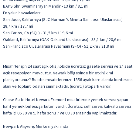
BAPS Shri Swaminarayan Mandir - 13 km / 8,1 mi
En yakın havaalanları:
San Jose, Kaliforniya (SJC-Norman Y. Mineta San Jose Uluslararası) -
28,4 km / 17,7 mi
San Carlos, CA (SQL) - 31,5 km / 19,6 mi
Oakland, Kaliforniya (OAK-Oakland Uluslararası) - 33,1 km / 20,6 mi
San Francisco Uluslararası Havalimanı (SFO) - 51,2 km / 31,8 mi
Misafirler için 24 saat açık ofis, lobide ücretsiz gazete servisi ve 24 saat
açık resepsiyon mevcuttur. Newark bölgesinde bir etkinlik mi
planlıyorsunuz? Bu otel misafirlerimize 1356 ayak kare alanda konferans
alanı ve toplantı odaları sunmaktadır. (ücretli) otopark vardır.
Chase Suite Hotel Newark-Fremont misafirlerine yemek servisi yapan
hafif yemek büfesi/şarküteri vardır. Ücretsiz self servis kahvaltı servisi
hafta içi 06.30 ve 9, hafta sonu 7 ve 09.30 arasında yapılmaktadır.
Newpark Alışveriş Merkezi yakınında