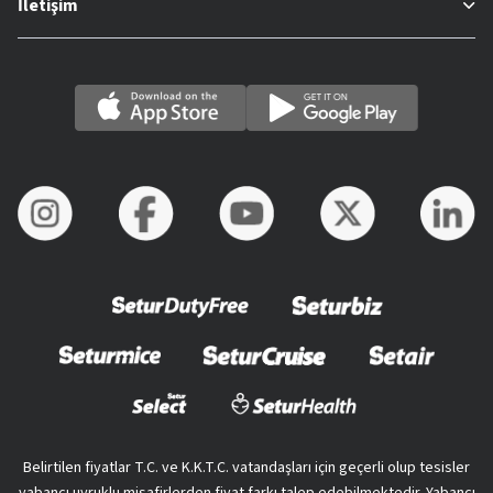
İletişim
Belirtilen fiyatlar T.C. ve K.K.T.C. vatandaşları için geçerli olup tesisler
yabancı uyruklu misafirlerden fiyat farkı talep edebilmektedir. Yabancı