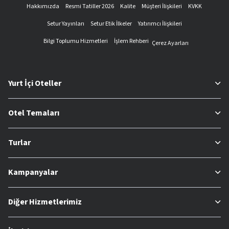
Hakkımızda
Resmi Tatiller 2026
Kalite
Müşteri İlişkileri
KVKK
Setur Yayınları
Setur Etik İlkeler
Yatırımcı İlişkileri
Bilgi Toplumu Hizmetleri
İşlem Rehberi
Çerez Ayarları
Yurt İçi Oteller
Otel Temaları
Turlar
Kampanyalar
Diğer Hizmetlerimiz