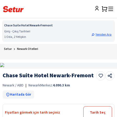
Chase Suite Hotel Newark-Fremont
Giriş - Çıkış Tarihleri
Yeniden Ara
1 Oda, 2 Yetişkin
Setur
Newark Otelleri
Chase Suite Hotel Newark-Fremont
Newark / ABD
|
Newark
Merkez:
4.090.3
km
Haritada Gör
Fiyatları görmek için tarih seçiniz
Tarih Seç