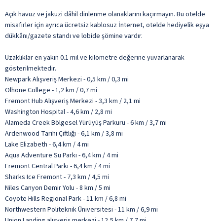
Açık havuz ve jakuzi dâhil dinlenme olanaklarını kaçırmayın. Bu otelde
misafirler için ayrıca ücretsiz kablosuz İnternet, otelde hediyelik eşya
dükkânı/gazete standı ve lobide şömine vardır.
Uzaklıklar en yakın 0.1 mil ve kilometre değerine yuvarlanarak
gösterilmektedir.
Newpark Alışveriş Merkezi - 0,5 km / 0,3 mi
Olhone College - 1,2 km / 0,7 mi
Fremont Hub Alışveriş Merkezi - 3,3 km / 2,1 mi
Washington Hospital - 4,6 km / 2,8 mi
Alameda Creek Bölgesel Yürüyüş Parkuru - 6 km / 3,7 mi
Ardenwood Tarihi Çiftliği - 6,1 km / 3,8 mi
Lake Elizabeth - 6,4 km / 4 mi
Aqua Adventure Su Parkı - 6,4 km / 4 mi
Fremont Central Parkı - 6,4 km / 4 mi
Sharks Ice Fremont - 7,3 km / 4,5 mi
Niles Canyon Demir Yolu - 8 km / 5 mi
Coyote Hills Regional Park - 11 km / 6,8 mi
Northwestern Politeknik Üniversitesi - 11 km / 6,9 mi
Union Landing alışveriş merkezi - 12,5 km / 7,7 mi