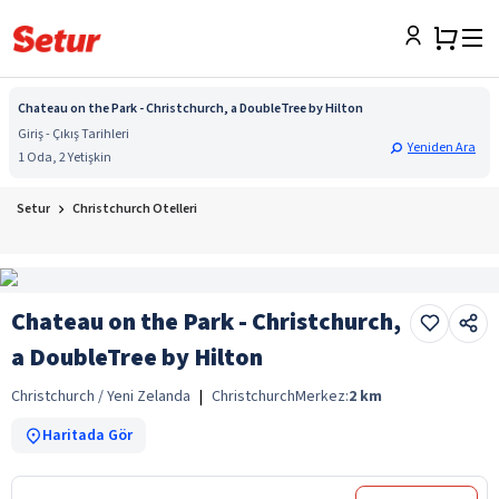
Chateau on the Park - Christchurch, a DoubleTree by Hilton
Giriş - Çıkış Tarihleri
Yeniden Ara
1 Oda, 2 Yetişkin
Setur
Christchurch Otelleri
Chateau on the Park - Christchurch,
a DoubleTree by Hilton
Christchurch / Yeni Zelanda
|
Christchurch
Merkez:
2
km
Haritada Gör