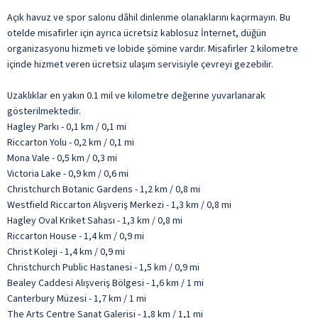
Açık havuz ve spor salonu dâhil dinlenme olanaklarını kaçırmayın. Bu
otelde misafirler için ayrıca ücretsiz kablosuz İnternet, düğün
organizasyonu hizmeti ve lobide şömine vardır. Misafirler 2 kilometre
içinde hizmet veren ücretsiz ulaşım servisiyle çevreyi gezebilir.
Uzaklıklar en yakın 0.1 mil ve kilometre değerine yuvarlanarak
gösterilmektedir.
Hagley Parkı - 0,1 km / 0,1 mi
Riccarton Yolu - 0,2 km / 0,1 mi
Mona Vale - 0,5 km / 0,3 mi
Victoria Lake - 0,9 km / 0,6 mi
Christchurch Botanic Gardens - 1,2 km / 0,8 mi
Westfield Riccarton Alışveriş Merkezi - 1,3 km / 0,8 mi
Hagley Oval Kriket Sahası - 1,3 km / 0,8 mi
Riccarton House - 1,4 km / 0,9 mi
Christ Koleji - 1,4 km / 0,9 mi
Christchurch Public Hastanesi - 1,5 km / 0,9 mi
Bealey Caddesi Alışveriş Bölgesi - 1,6 km / 1 mi
Canterbury Müzesi - 1,7 km / 1 mi
The Arts Centre Sanat Galerisi - 1,8 km / 1,1 mi