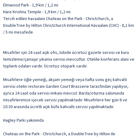
Elmwood Park - 1,9 km / 1,2 mi
Hare Krishna Temple - 1,9 km / 1,2 mi
Tercih edilen havaalanı Chateau on the Park - Christchurch, a
DoubleTree by Hilton Christchurch International Havaalanı (CHC) - 8,1 km
/ 5 mi mesafede
Misafirler için 24 saat açık ofis, lobide ücretsiz gazete servisi ve kuru
temizleme/çamaşır yıkama servisi mevcuttur. Otelde konferans alanı ve
toplantı odaları vardır. Ücretsiz otopark vardır.
Misafirlere öğle yemeği, akşam yemeği veya hafta sonu geç kahvaltı
servisi otelin restoranı Garden Court Brasserie tarasfından yapılıyor,
ayrıca 24 saat oda servisi imkanı mevcut. Barda/oturma salonunda
misafirlerimize içecek servisi yapılmaktadır. Misafirlere her gün 6 ve
10.30 arasında ücretli açık büfe kahvaltı servisi yapılmaktadır.
Hagley Parkı yakınında
Chateau on the Park - Christchurch, a DoubleTree by Hilton ile