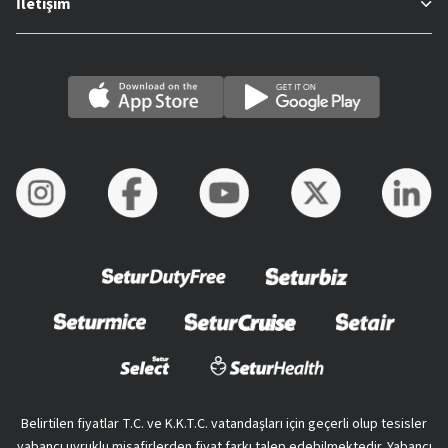
İletişim
Belirtilen fiyatlar T.C. ve K.K.T.C. vatandaşları için geçerli olup tesisler
yabancı uyruklu misafirlerden fiyat farkı talep edebilmektedir. Yabancı