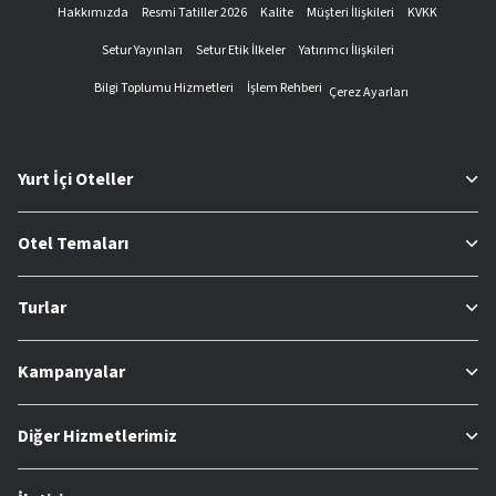
Hakkımızda
Resmi Tatiller 2026
Kalite
Müşteri İlişkileri
KVKK
Setur Yayınları
Setur Etik İlkeler
Yatırımcı İlişkileri
Bilgi Toplumu Hizmetleri
İşlem Rehberi
Çerez Ayarları
Yurt İçi Oteller
Otel Temaları
Turlar
Kampanyalar
Diğer Hizmetlerimiz