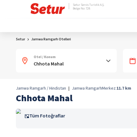
Setur Servis Turistik A.Ş.
Belge No: 728
Setur
Jamwa Ramgarh Otelleri
Otel / Konum
Jamwa Ramgarh / Hindistan
|
Jamwa Ramgarh
Merkez:
11.7
km
Chhota Mahal
Tüm Fotoğraflar