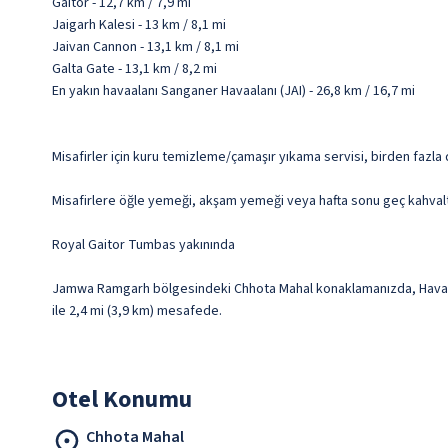
Gaitor - 12,7 km / 7,9 mi
Jaigarh Kalesi - 13 km / 8,1 mi
Jaivan Cannon - 13,1 km / 8,1 mi
Galta Gate - 13,1 km / 8,2 mi
En yakın havaalanı Sanganer Havaalanı (JAI) - 26,8 km / 16,7 mi
Misafirler için kuru temizleme/çamaşır yıkama servisi, birden fazla 
Misafirlere öğle yemeği, akşam yemeği veya hafta sonu geç kahvaltı 
Royal Gaitor Tumbas yakınında
Jamwa Ramgarh bölgesindeki Chhota Mahal konaklamanızda, Hava Maha
ile 2,4 mi (3,9 km) mesafede.
Otel Konumu
Chhota Mahal