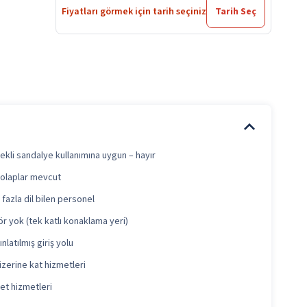
Fiyatları görmek için tarih seçiniz
Tarih Seç
ekli sandalye kullanımına uygun – hayır
 dolaplar mevcut
 fazla dil bilen personel
r yok (tek katlı konaklama yeri)
ınlatılmış giriş yolu
üzerine kat hizmetleri
let hizmetleri