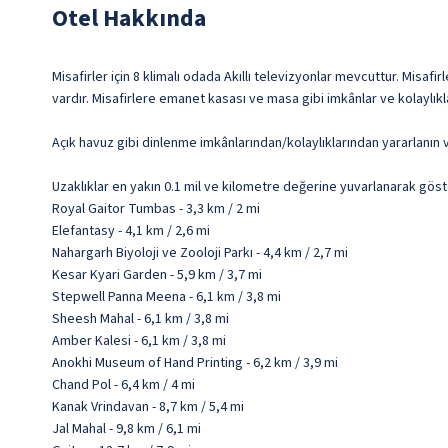
Otel Hakkında
Misafirler için 8 klimalı odada Akıllı televizyonlar mevcuttur. Misafir
vardır. Misafirlere emanet kasası ve masa gibi imkânlar ve kolaylık
Açık havuz gibi dinlenme imkânlarından/kolaylıklarından yararlanın v
Uzaklıklar en yakın 0.1 mil ve kilometre değerine yuvarlanarak göst
Royal Gaitor Tumbas - 3,3 km / 2 mi
Elefantasy - 4,1 km / 2,6 mi
Nahargarh Biyoloji ve Zooloji Parkı - 4,4 km / 2,7 mi
Kesar Kyari Garden - 5,9 km / 3,7 mi
Stepwell Panna Meena - 6,1 km / 3,8 mi
Sheesh Mahal - 6,1 km / 3,8 mi
Amber Kalesi - 6,1 km / 3,8 mi
Anokhi Museum of Hand Printing - 6,2 km / 3,9 mi
Chand Pol - 6,4 km / 4 mi
Kanak Vrindavan - 8,7 km / 5,4 mi
Jal Mahal - 9,8 km / 6,1 mi