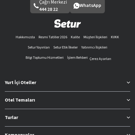
Çağrı Merkezi
WhatsApp
444 28 22
Hakkımızda
Resmi Tatiller 2026
Kalite
Müşteri İlişkileri
KVKK
Setur Yayınları
Setur Etik İlkeler
Yatırımcı İlişkileri
Bilgi Toplumu Hizmetleri
İşlem Rehberi
Çerez Ayarları
Yurt İçi Oteller
Otel Temaları
Turlar
Kampanyalar