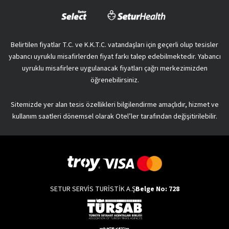
Belirtilen fiyatlar T.C. ve K.K.T.C. vatandaşları için geçerli olup tesisler
yabancı uyruklu misafirlerden fiyat farkı talep edebilmektedir. Yabancı
uyruklu misafirlere uygulanacak fiyatları çağrı merkezimizden
öğrenebilirsiniz.
Sitemizde yer alan tesis özellikleri bilgilendirme amaçlıdır, hizmet ve
kullanım saatleri dönemsel olarak Otel’ler tarafından değişitirilebilir.
SETUR SERVİS TURİSTİK A.Ş
Belge No: 728