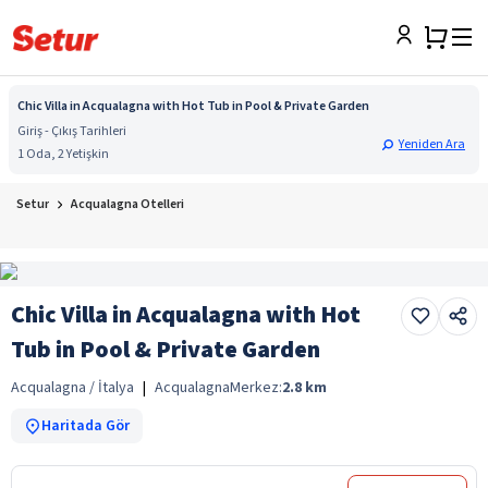
Chic Villa in Acqualagna with Hot Tub in Pool & Private Garden
Giriş - Çıkış Tarihleri
Yeniden Ara
1 Oda, 2 Yetişkin
Setur
Acqualagna Otelleri
Chic Villa in Acqualagna with Hot
Tub in Pool & Private Garden
Acqualagna / İtalya
|
Acqualagna
Merkez:
2.8
km
Haritada Gör