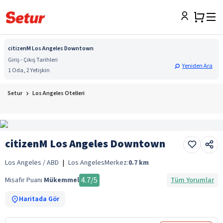
citizenM Los Angeles Downtown
Giriş - Çıkış Tarihleri
Yeniden Ara
1 Oda, 2 Yetişkin
Setur
Los Angeles Otelleri
citizenM Los Angeles Downtown
Los Angeles / ABD
|
Los Angeles
Merkez:
0.7
km
4.7
/5
Misafir Puanı
Mükemmel
Tüm Yorumlar
Haritada Gör