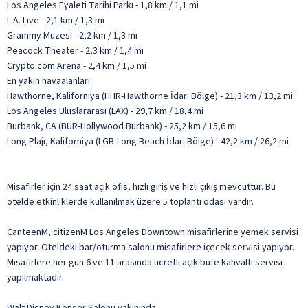
Los Angeles Eyaleti Tarihi Parkı - 1,8 km / 1,1 mi
L.A. Live - 2,1 km / 1,3 mi
Grammy Müzesi - 2,2 km / 1,3 mi
Peacock Theater - 2,3 km / 1,4 mi
Crypto.com Arena - 2,4 km / 1,5 mi
En yakın havaalanları:
Hawthorne, Kaliforniya (HHR-Hawthorne İdari Bölge) - 21,3 km / 13,2 mi
Los Angeles Uluslararası (LAX) - 29,7 km / 18,4 mi
Burbank, CA (BUR-Hollywood Burbank) - 25,2 km / 15,6 mi
Long Plajı, Kaliforniya (LGB-Long Beach İdari Bölge) - 42,2 km / 26,2 mi
Misafirler için 24 saat açık ofis, hızlı giriş ve hızlı çıkış mevcuttur. Bu
otelde etkinliklerde kullanılmak üzere 5 toplantı odası vardır.
CanteenM, citizenM Los Angeles Downtown misafirlerine yemek servisi
yapıyor. Oteldeki bar/oturma salonu misafirlere içecek servisi yapıyor.
Misafirlere her gün 6 ve 11 arasında ücretli açık büfe kahvaltı servisi
yapılmaktadır.
Walt Disney Konser Salonu yakınında