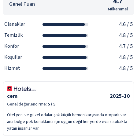
4.7
Genel Puan
Mükemmel
4.6
/ 5
Olanaklar
4.8
/ 5
Temizlik
4.7
/ 5
Konfor
4.8
/ 5
Koşullar
4.8
/ 5
Hizmet
cem
2025-10
Genel değerlendirme:
5
/ 5
Otel yeni ve güzel odalar çok küçük hemen karşısında otopark var
ana bölge pek konaklama için uygun değil her yerde evsiz sokakta
yatan insanlar var.