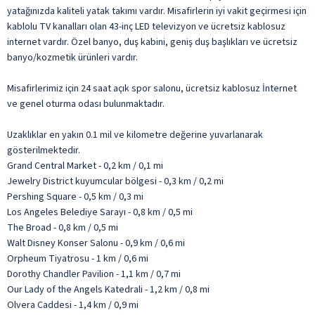
yatağınızda kaliteli yatak takımı vardır. Misafirlerin iyi vakit geçirmesi için
kablolu TV kanalları olan 43-inç LED televizyon ve ücretsiz kablosuz
internet vardır. Özel banyo, duş kabini, geniş duş başlıkları ve ücretsiz
banyo/kozmetik ürünleri vardır.
Misafirlerimiz için 24 saat açık spor salonu, ücretsiz kablosuz İnternet
ve genel oturma odası bulunmaktadır.
Uzaklıklar en yakın 0.1 mil ve kilometre değerine yuvarlanarak
gösterilmektedir.
Grand Central Market - 0,2 km / 0,1 mi
Jewelry District kuyumcular bölgesi - 0,3 km / 0,2 mi
Pershing Square - 0,5 km / 0,3 mi
Los Angeles Belediye Sarayı - 0,8 km / 0,5 mi
The Broad - 0,8 km / 0,5 mi
Walt Disney Konser Salonu - 0,9 km / 0,6 mi
Orpheum Tiyatrosu - 1 km / 0,6 mi
Dorothy Chandler Pavilion - 1,1 km / 0,7 mi
Our Lady of the Angels Katedrali - 1,2 km / 0,8 mi
Olvera Caddesi - 1,4 km / 0,9 mi