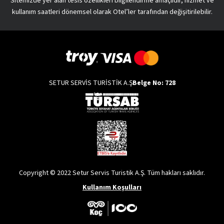
Sitemizde yer alan tesis özellikleri bilgilendirme amaçlıdır, hizmet ve
kullanım saatleri dönemsel olarak Otel’ler tarafından değişitirilebilir.
SETUR SERVİS TURİSTİK A.Ş
Belge No: 728
Copyright © 2022 Setur Servis Turistik A.Ş. Tüm hakları saklıdır.
Kullanım Koşulları