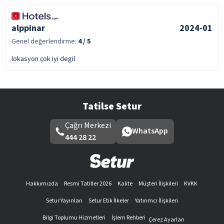
alppinar
2024-01
Genel değerlendirme:
4
/ 5
lokasyon çok iyi degil
Tatilse Setur
Çağrı Merkezi
WhatsApp
444 28 22
Hakkımızda
Resmi Tatiller 2026
Kalite
Müşteri İlişkileri
KVKK
Setur Yayınları
Setur Etik İlkeler
Yatırımcı İlişkileri
Bilgi Toplumu Hizmetleri
İşlem Rehberi
Çerez Ayarları