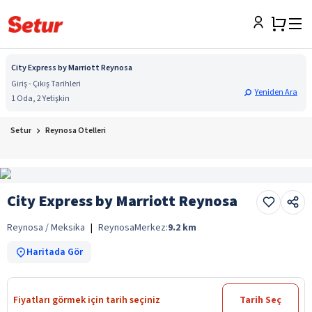
City Express by Marriott Reynosa
Giriş - Çıkış Tarihleri
Yeniden Ara
1 Oda, 2 Yetişkin
Setur
Reynosa Otelleri
City Express by Marriott Reynosa
Reynosa / Meksika
|
Reynosa
Merkez:
9.2
km
Haritada Gör
Fiyatları görmek için tarih seçiniz
Tarih Seç