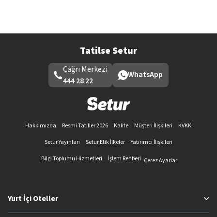
Tatilse Setur
Çağrı Merkezi
WhatsApp
444 28 22
Hakkımızda
Resmi Tatiller 2026
Kalite
Müşteri İlişkileri
KVKK
Setur Yayınları
Setur Etik İlkeler
Yatırımcı İlişkileri
Bilgi Toplumu Hizmetleri
İşlem Rehberi
Çerez Ayarları
Yurt İçi Oteller