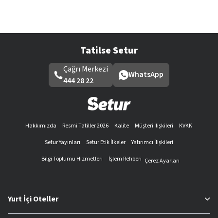
Tatilse Setur
Çağrı Merkezi
WhatsApp
444 28 22
Hakkımızda
Resmi Tatiller 2026
Kalite
Müşteri İlişkileri
KVKK
Setur Yayınları
Setur Etik İlkeler
Yatırımcı İlişkileri
Bilgi Toplumu Hizmetleri
İşlem Rehberi
Çerez Ayarları
Yurt İçi Oteller