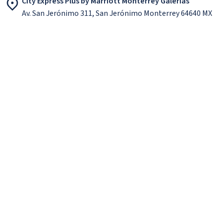
City Express Plus by Marriott Monterrey Galerias
Av. San Jerónimo 311, San Jerónimo Monterrey 64640 MX