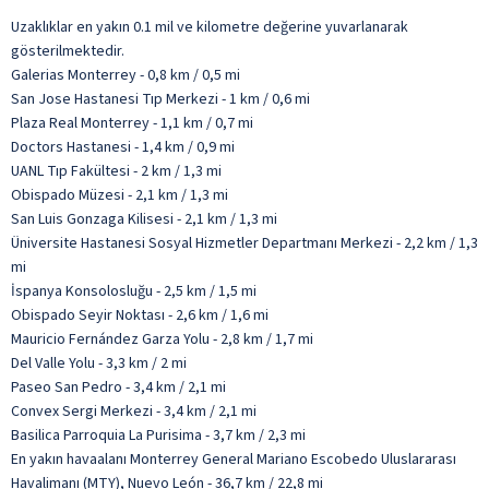
Uzaklıklar en yakın 0.1 mil ve kilometre değerine yuvarlanarak
gösterilmektedir.
Galerias Monterrey - 0,8 km / 0,5 mi
San Jose Hastanesi Tıp Merkezi - 1 km / 0,6 mi
Plaza Real Monterrey - 1,1 km / 0,7 mi
Doctors Hastanesi - 1,4 km / 0,9 mi
UANL Tıp Fakültesi - 2 km / 1,3 mi
Obispado Müzesi - 2,1 km / 1,3 mi
San Luis Gonzaga Kilisesi - 2,1 km / 1,3 mi
Üniversite Hastanesi Sosyal Hizmetler Departmanı Merkezi - 2,2 km / 1,3
mi
İspanya Konsolosluğu - 2,5 km / 1,5 mi
Obispado Seyir Noktası - 2,6 km / 1,6 mi
Mauricio Fernández Garza Yolu - 2,8 km / 1,7 mi
Del Valle Yolu - 3,3 km / 2 mi
Paseo San Pedro - 3,4 km / 2,1 mi
Convex Sergi Merkezi - 3,4 km / 2,1 mi
Basilica Parroquia La Purisima - 3,7 km / 2,3 mi
En yakın havaalanı Monterrey General Mariano Escobedo Uluslararası
Havalimanı (MTY), Nuevo León - 36,7 km / 22,8 mi