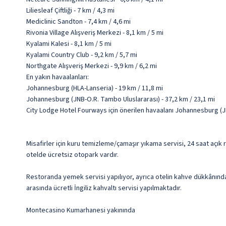
Liliesleaf Çiftliği - 7 km / 4,3 mi
Mediclinic Sandton - 7,4 km / 4,6 mi
Rivonia Village Alışveriş Merkezi - 8,1 km / 5 mi
Kyalami Kalesi - 8,1 km / 5 mi
Kyalami Country Club - 9,2 km / 5,7 mi
Northgate Alışveriş Merkezi - 9,9 km / 6,2 mi
En yakın havaalanları:
Johannesburg (HLA-Lanseria) - 19 km / 11,8 mi
Johannesburg (JNB-O.R. Tambo Uluslararası) - 37,2 km / 23,1 mi
City Lodge Hotel Fourways için önerilen havaalanı Johannesburg (J
Misafirler için kuru temizleme/çamaşır yıkama servisi, 24 saat açık 
otelde ücretsiz otopark vardır.
Restoranda yemek servisi yapılıyor, ayrıca otelin kahve dükkânında/
arasında ücretli İngiliz kahvaltı servisi yapılmaktadır.
Montecasino Kumarhanesi yakınında