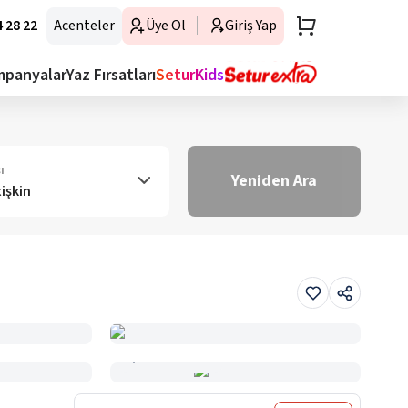
 28 22
Acenteler
Üye Ol
Giriş Yap
mpanyalar
Yaz Fırsatları
SeturKids
ı
Yeniden Ara
tişkin
Haritada Gör