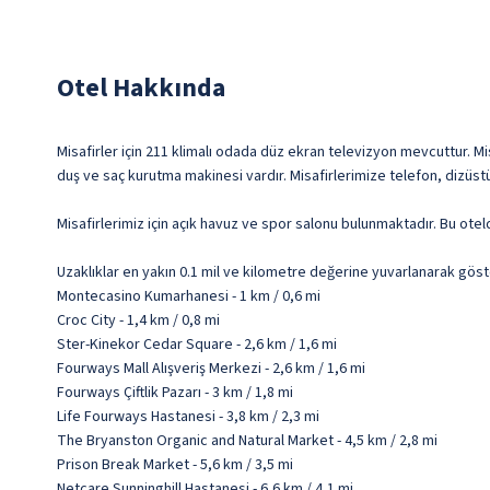
Otel Hakkında
Misafirler için 211 klimalı odada düz ekran televizyon mevcuttur. Mis
duş ve saç kurutma makinesi vardır. Misafirlerimize telefon, dizüs
Misafirlerimiz için açık havuz ve spor salonu bulunmaktadır. Bu otel
Uzaklıklar en yakın 0.1 mil ve kilometre değerine yuvarlanarak göst
Montecasino Kumarhanesi - 1 km / 0,6 mi
Croc City - 1,4 km / 0,8 mi
Ster-Kinekor Cedar Square - 2,6 km / 1,6 mi
Fourways Mall Alışveriş Merkezi - 2,6 km / 1,6 mi
Fourways Çiftlik Pazarı - 3 km / 1,8 mi
Life Fourways Hastanesi - 3,8 km / 2,3 mi
The Bryanston Organic and Natural Market - 4,5 km / 2,8 mi
Prison Break Market - 5,6 km / 3,5 mi
Netcare Sunninghill Hastanesi - 6,6 km / 4,1 mi