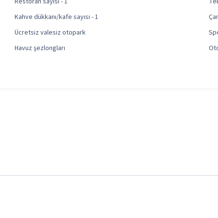
Restoran sayısı - 1
Tek
Kahve dükkanı/kafe sayısı - 1
Ça
Ücretsiz valesiz otopark
Sp
Havuz şezlongları
Oto