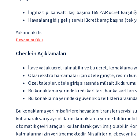
İngiliz tipi kahvaltı kişi başına 165 ZAR ücret karşılı
Havaalanı gidiş geliş servisi ücreti: araç başına (tek 
Yukarıdaki lis
Devamını Oku
Check-in Açıklamaları
İlave yatak ücreti alınabilir ve bu ücret, konaklama y
Olası ekstra harcamalar için otele girişte, resmi kur
Özel talepler, otele giriş sırasında müsaitlik durumu
Bu konaklama yerinde kredi kartları, banka kartları 
Bu konaklama yerindeki güvenlik özellikleri arasınd
Bu konaklama yeri misafirlere havaalanı transfer servisi s
kullanarak varış ayrıntılarını konaklama yerine bildirmelid
otomatik çeviri araçları kullanılarak çevrilmiş olabilir. 
kalmalarına izin verilmemektedir. Misafirlerin, ebeveynlik 