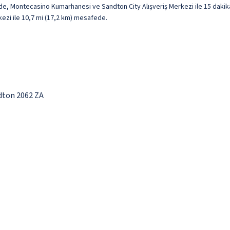
, Montecasino Kumarhanesi ve Sandton City Alışveriş Merkezi ile 15 dakika
kezi ile 10,7 mi (17,2 km) mesafede.
dton 2062 ZA