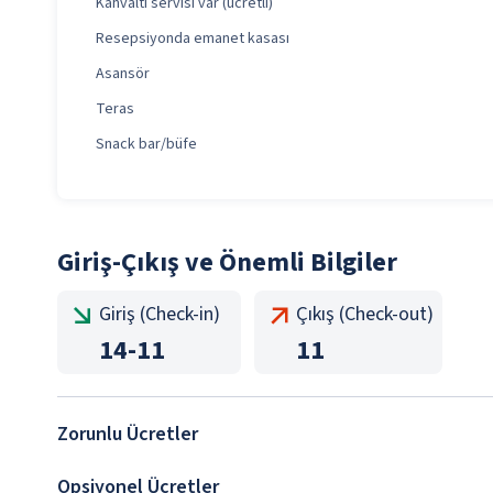
Kahvaltı servisi var (ücretli)
Resepsiyonda emanet kasası
Asansör
Teras
Snack bar/büfe
Giriş-Çıkış ve Önemli Bilgiler
Giriş (Check-in)
Çıkış (Check-out)
14
-
11
11
Zorunlu Ücretler
Opsiyonel Ücretler