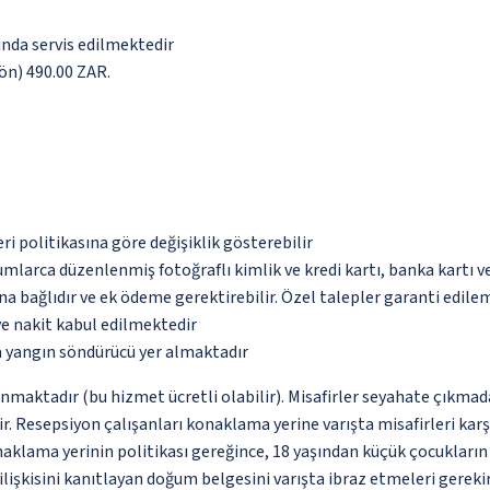
ğında servis edilmektedir
yön) 490.00 ZAR.
eri politikasına göre değişiklik gösterebilir
umlarca düzenlenmiş fotoğraflı kimlik ve kredi kartı, banka kartı v
na bağlıdır ve ek ödeme gerektirebilir. Özel talepler garanti edile
ve nakit kabul edilmektedir
a yangın söndürücü yer almaktadır
unmaktadır (bu hizmet ücretli olabilir). Misafirler seyahate çıkmad
ir. Resepsiyon çalışanları konaklama yerine varışta misafirleri kar
Konaklama yerinin politikası gereğince, 18 yaşından küçük çocukla
ilişkisini kanıtlayan doğum belgesini varışta ibraz etmeleri gerekir