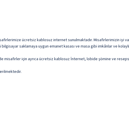
afirlerimize ücretsiz kablosuz internet sunulmaktadır. Misafirlerimizin iyi va
tü bilgisayar saklamaya uygun emanet kasası ve masa gibi imkânlar ve kolaylı
de misafirler için ayrıca ücretsiz kablosuz İnternet, lobide şömine ve reseps
erilmektedir.