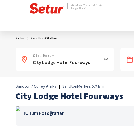
Setur Servis Turistik A.Ş.
Belge No: 728
Setur
Sandton Otelleri
Otel / Konum
Sandton / Güney Afrika
|
Sandton
Merkez:
5.7
km
City Lodge Hotel Fourways
Tüm Fotoğraflar