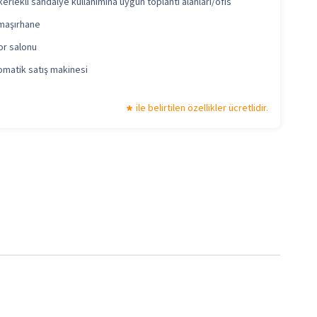
erlekli sandalye kullanımına uygun toplantı alanları/ofis
maşırhane
or salonu
matik satış makinesi
ile belirtilen özellikler ücretlidir.