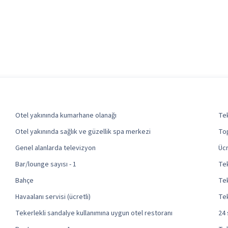
Otel yakınında kumarhane olanağı
Tek
Otel yakınında sağlık ve güzellik spa merkezi
Top
Genel alanlarda televizyon
Ücr
Bar/lounge sayısı - 1
Tek
Bahçe
Tek
Havaalanı servisi (ücretli)
Tek
Tekerlekli sandalye kullanımına uygun otel restoranı
24 