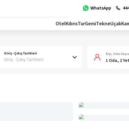
WhatsApp
444
Otel
Kıbrıs
Tur
Gemi
Tekne
Uçak
Ka
Giriş - Çıkış Tarihleri
Kişi, Oda Sayıs
Giriş - Çıkış Tarihleri
1 Oda, 2 Ye