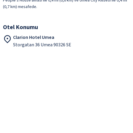
People s House Binası ile 0,4 mi (0,6 km) ve Umea City Kilisesi ile 0,4 mi
(0,7 km) mesafede.
Otel Konumu
Clarion Hotel Umea
Storgatan 36 Umea 90326 SE