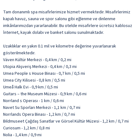
Tam donanımlı spa misafirlerimize hizmet vermektedir. Misafirlerimiz
kapalı havuz, sauna ve spor salonu gibi eğlenme ve dinlenme
imkânlarımızdan yararlanabilir. Bu otelde misafirlere ücretsiz kablosuz
İnternet, kayak dolabı ve banket salonu sunulmaktadır.
Uzaklıklar en yakın 0.1 mil ve kilometre değerine yuvarlanarak
gösterilmektedir.
Väven Kültür Merkezi - 0,4 km / 0,2 mi
Utopia Alışveriş Merkezi - 0,4 km / 0,3 mi
Umea People s House Binası - 0,7 km / 0,5 mi
Umea City Kilisesi - 0,8 km / 0,5 mi
Umeå Halk Evi - 0,9 km / 0,5 mi
Guitars – the Museum Müzesi - 0,9 km / 0,6 mi
Norrland s Operası - 1 km / 0,6 mi
Navet Su Sporları Merkezi - 1,1 km / 0,7 mi
Norrlands Opera Binası - 1,2 km / 0,7 mi
Bildmuseet Çağdaş Sanatlar ve Görsel Kültür Müzesi - 1,2 km / 0,7 mi
Curiosum - 1,2 km / 0,8 mi
Nolia - 1,4 km / 0,9 mi