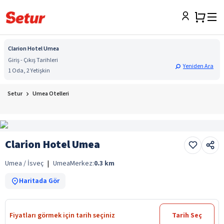
Clarion Hotel Umea
Giriş - Çıkış Tarihleri
Yeniden Ara
1 Oda, 2 Yetişkin
Setur
Umea Otelleri
Clarion Hotel Umea
Umea / İsveç
|
Umea
Merkez:
0.3
km
Haritada Gör
Fiyatları görmek için tarih seçiniz
Tarih Seç