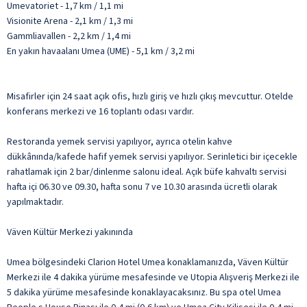
Umevatoriet - 1,7 km / 1,1 mi
Visionite Arena - 2,1 km / 1,3 mi
Gammliavallen - 2,2 km / 1,4 mi
En yakın havaalanı Umea (UME) - 5,1 km / 3,2 mi
Misafirler için 24 saat açık ofis, hızlı giriş ve hızlı çıkış mevcuttur. Otelde
konferans merkezi ve 16 toplantı odası vardır.
Restoranda yemek servisi yapılıyor, ayrıca otelin kahve
dükkânında/kafede hafif yemek servisi yapılıyor. Serinletici bir içecekle
rahatlamak için 2 bar/dinlenme salonu ideal. Açık büfe kahvaltı servisi
hafta içi 06.30 ve 09.30, hafta sonu 7 ve 10.30 arasında ücretli olarak
yapılmaktadır.
Väven Kültür Merkezi yakınında
Umea bölgesindeki Clarion Hotel Umea konaklamanızda, Väven Kültür
Merkezi ile 4 dakika yürüme mesafesinde ve Utopia Alışveriş Merkezi ile
5 dakika yürüme mesafesinde konaklayacaksınız. Bu spa otel Umea