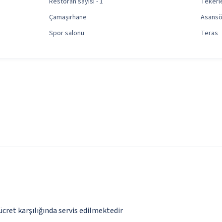
Restoran sayısı - 1
Tekerle
Çamaşırhane
Asansö
Spor salonu
Teras
ücret karşılığında servis edilmektedir