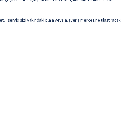
kit geçirebilmesi için plazma televizyon, kablolu TV kanalları ve
li) servis sizi yakındaki plaja veya alışveriş merkezine ulaştıracak.