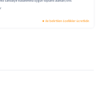
kli sandalye kullanımına uygun toplantı alanları/ofis
r
ile belirtilen özellikler ücretlidir.