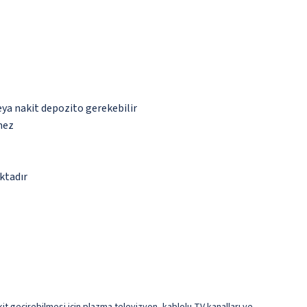
eya nakit depozito gerekebilir
mez
ktadır