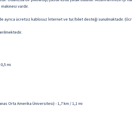
tur. Odanızda bir pillowtop/yastık üstlü yatak bulunur. Misafirlerimizin iyi va
 makinesi vardır.
e ayrıca ücretsiz kablosuz İnternet ve tur/bilet desteği sunulmaktadır. (Ücret
erilmektedir.
 0,5 mi
s Orta Amerika Üniversitesi) - 1,7 km / 1,1 mi