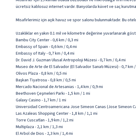
Misafirler için 29 klimalı odada buzdolabı ve mikrodalga fırın mevcut
ücretsiz kablosuz internet vardır. Banyolarda küvet ve saç kurutma
Misafirlerimiz için açık havuz ve spor salonu bulunmaktadır. Bu oteld
Uzaklıklar en yakın 0.1 mil ve kilometre değerine yuvarlanarak göst
Bambu City Center - 0,6 km / 0,3 mi
Embassy of Spain - 0,6 km / 0,4 mi
Embassy of Italy - 0,7 km / 0,4 mi
Dr. David J. Guzman Ulusal Antropoloji Müzesi - 0,7 km / 0,4 mi
Museo de Arte de El Salvador (El Salvador Sanatı Müzesi) - 0,7 km /
Olivos Plaza - 0,8 km / 0,5 mi
Başkan Tiyatrosu - 0,8 km / 0,5 mi
Mercado Nacional de Artesanias - 1,4 km / 0,9 mi
Beethoven Çeşmeleri Parkı - 1,5 km / 1 mi
Galaxy Casino - 1,7 km / 1 mi
Universidad Centroamericana Jose Simeon Canas (Jose Simeon Cana
Las Azaleas Shopping Center - 1,8 km / 1,1 mi
Torre Cuscatlan - 1,9 km / 1,2 mi
Multiplaza - 2,1 km / 1,3 mi
El Arbol de Dios - 2,3 km / 1,4 mi