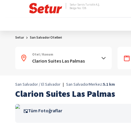
Setur Servis Turistik A.Ş.
Belge No: 728
Setur
San Salvador Otelleri
Otel / Konum
San Salvador / El Salvador
|
San Salvador
Merkez:
5.1
km
Clarion Suites Las Palmas
Tüm Fotoğraflar