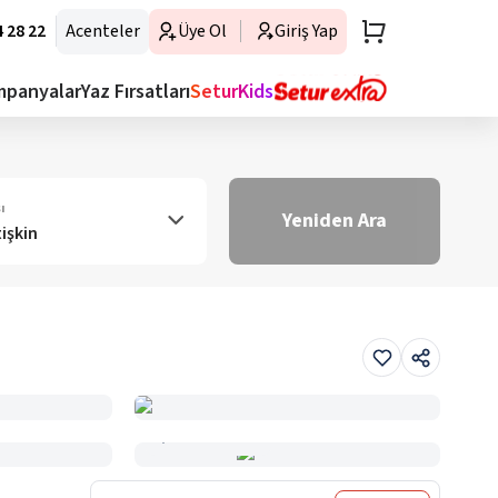
 28 22
Acenteler
Üye Ol
Giriş Yap
mpanyalar
Yaz Fırsatları
SeturKids
ı
Yeniden Ara
tişkin
Haritada Gör