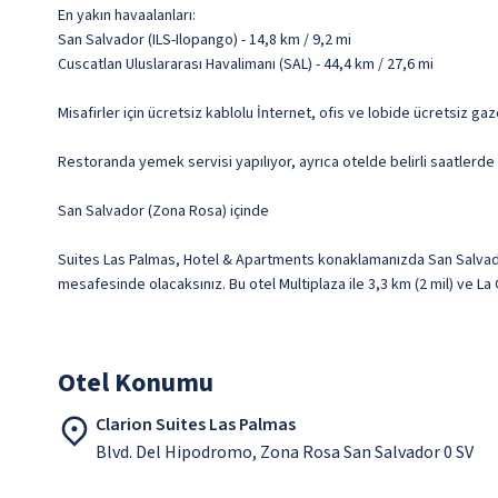
En yakın havaalanları:
San Salvador (ILS-Ilopango) - 14,8 km / 9,2 mi
Cuscatlan Uluslararası Havalimanı (SAL) - 44,4 km / 27,6 mi
Misafirler için ücretsiz kablolu İnternet, ofis ve lobide ücretsiz ga
Restoranda yemek servisi yapılıyor, ayrıca otelde belirli saatlerde 
San Salvador (Zona Rosa) içinde
Suites Las Palmas, Hotel & Apartments konaklamanızda San Salvado
mesafesinde olacaksınız. Bu otel Multiplaza ile 3,3 km (2 mil) ve La 
Otel Konumu
Clarion Suites Las Palmas
Blvd. Del Hipodromo, Zona Rosa San Salvador 0 SV