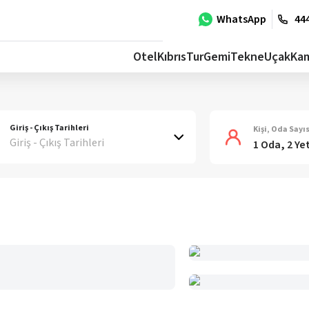
WhatsApp
444
Otel
Kıbrıs
Tur
Gemi
Tekne
Uçak
Ka
Giriş - Çıkış Tarihleri
Kişi, Oda Sayıs
Giriş - Çıkış Tarihleri
1 Oda, 2 Ye