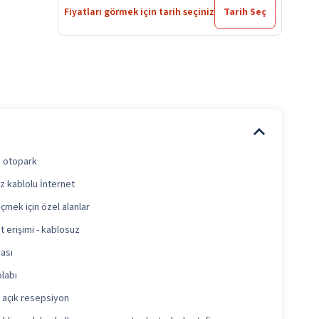
Fiyatları görmek için tarih seçiniz
Tarih Seç
i otopark
z kablolu İnternet
içmek için özel alanlar
t erişimi - kablosuz
rası
olabı
 açık resepsiyon