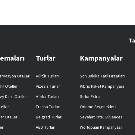
Ta
Temaları
Turlar
Kampanyalar
rvasyon Otelleri
Kültür Turları
Son Dakika Tatil Fırsatları
hil Oteller
Vizesiz Turlar
Kıbrıs Paket Kampanyası
ey Dahil Oteller
Afrika Turları
Setur Extra
teller
Fransa Turları
Ödeme Seçenekleri
ar Oteller
Belgrad Turları
Seyahat İptal Güvencesi
eri
ABD Turları
Worldpuan Kampanyası