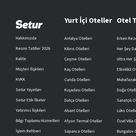
Yurt İçi Oteller
Otel 
Hakkımızda
Antalya Otelleri
Erken Reze
Resmi Tatiller 2026
Kıbrıs Otelleri
Her Şey Da
Kalite
Çeşme Otelleri
Ultra Her Ş
Müşteri İlişkileri
Kaş Otelleri
Etkinlikli O
KVKK
Cunda Otelleri
Muhafazak
Setur Yayınları
Kuşadası Otelleri
Doğa Otell
Setur Etik İlkeler
Datça Otelleri
Sanatçılı O
Yatırımcı İlişkileri
Abant Otelleri
Lüks Otell
Bilgi Toplumu Hizmetleri
Afyon Termal Oteller
Özel Villa
İşlem Rehberi
Sapanca Otelleri
Bungalov O