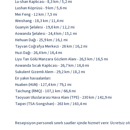
Lu-shan Kaplıcası - 8,3 km / 5,2 mi
Lushan Köprüsü - 9 km / 5,6 mi
Mei Feng - 12 km / 7,5 mi
Weishang - 18,3 km / 11,4 mi
Guanyin Şelalesi - 19,6 km / 12,2 mi
Aowanda Şelalesi - 24,4 km / 15,1 mi
Hehuan Dağı - 25,9 km / 16,1 mi
Tayvan Coğrafya Merkezi - 26 km / 16,2 mi
Huzi Dağı - 26,4 km / 16,4 mi
Liyu Tan Gölü Manzara Gözlem Alanı - 26,5 km / 16,5 mi
Aowanda Sıcak Kaplıcası - 26,7 km / 16,6 mi
Sukulent Gizemli Alem - 29,2 km / 18,2 mi
En yakın havaalanları:
Hualien (HUN) - 127,4 km / 79,1 mi
Taichung (RMQ) - 107,1 km / 66,6 mi
Taoyuan Uluslararası Hava Alanı (TPE) - 230 km / 142,9 mi
Taipei (TSA-Songshan) - 263 km / 163,4 mi
Resepsiyon personeli sınırlı saatler içinde hizmet verir. Ücretsiz ot