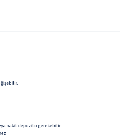
ğişebilir.
eya nakit depozito gerekebilir
mez