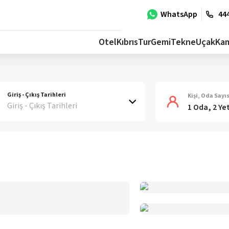
WhatsApp
444
Otel
Kıbrıs
Tur
Gemi
Tekne
Uçak
Ka
Giriş - Çıkış Tarihleri
Kişi, Oda Sayıs
Giriş - Çıkış Tarihleri
1 Oda, 2 Ye