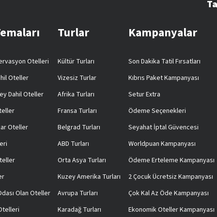
Ta
Temaları
Turlar
Kampanyalar
rvasyon Otelleri
Kültür Turları
Son Dakika Tatil Fırsatları
hil Oteller
Vizesiz Turlar
Kıbrıs Paket Kampanyası
ey Dahil Oteller
Afrika Turları
Setur Extra
teller
Fransa Turları
Ödeme Seçenekleri
ar Oteller
Belgrad Turları
Seyahat İptal Güvencesi
eri
ABD Turları
Worldpuan Kampanyası
teller
Orta Asya Turları
Ödeme Erteleme Kampanyası
er
Kuzey Amerika Turları
2 Çocuk Ücretsiz Kampanyası
 Odası Olan Oteller
Avrupa Turları
Çok Kal Az Öde Kampanyası
telleri
Karadağ Turları
Ekonomik Oteller Kampanyası