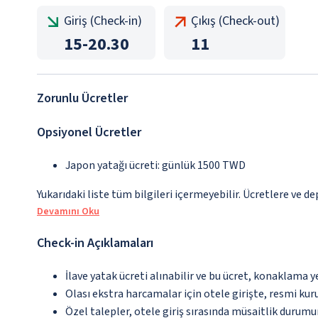
Giriş (Check-in)
Çıkış (Check-out)
15
-
20.30
11
Zorunlu Ücretler
Opsiyonel Ücretler
Japon yatağı ücreti: günlük 1500 TWD
Yukarıdaki liste tüm bilgileri içermeyebilir. Ücretlere ve de
Devamını Oku
Check-in Açıklamaları
İlave yatak ücreti alınabilir ve bu ücret, konaklama y
Olası ekstra harcamalar için otele girişte, resmi kur
Özel talepler, otele giriş sırasında müsaitlik durumu