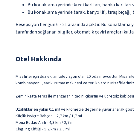
Bu konaklama yerinde kredi kartları, banka kartları 
Bu konaklama yerinde tarak, banyo lifi, tıraş bıçağı,
Resepsiyon her gün 6 - 21 arasında açıktır. Bu konaklama 
tarafından sağlanan bilgiler, otomatik çeviri araçları kullan
Otel Hakkında
Misafirler için düz ekran televizyon olan 20 oda mevcuttur. Misafirle
kombinasyonu, saç kurutma makinesi ve terlik vardır. Misafirlerimize
Zemin katta teras ile manzaranın tadını çıkartın ve ücretsiz kablosu
Uzaklıklar en yakın 0.1 mil ve kilometre değerine yuvarlanarak göst
Küçük İsviçre Bahçesi - 2,7 km / 1,7 mi
Mona Rudao Anıtı - 4,3 km / 2,7 mi
Cingjing Çiftliği - 5,2 km / 3,3 mi