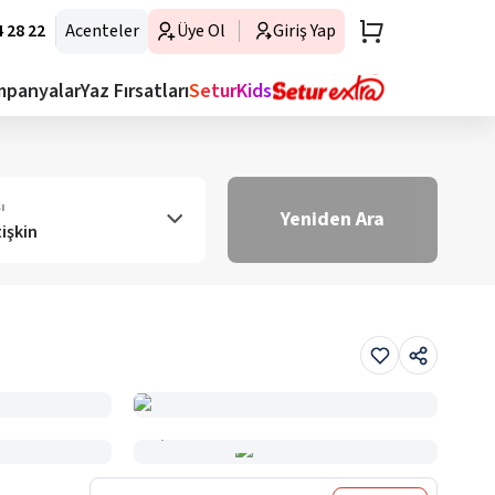
 28 22
Acenteler
Üye Ol
Giriş Yap
mpanyalar
Yaz Fırsatları
SeturKids
ı
Yeniden Ara
tişkin
Haritada Gör