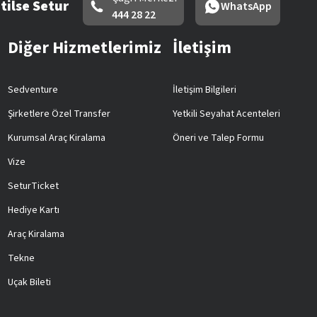
tilse Setur
WhatsApp
444 28 22
Diğer Hizmetlerimiz
İletişim
Sedventure
İletişim Bilgileri
Şirketlere Özel Transfer
Yetkili Seyahat Acenteleri
Kurumsal Araç Kiralama
Öneri ve Talep Formu
Vize
SeturTicket
Hediye Kartı
Araç Kiralama
Tekne
Uçak Bileti