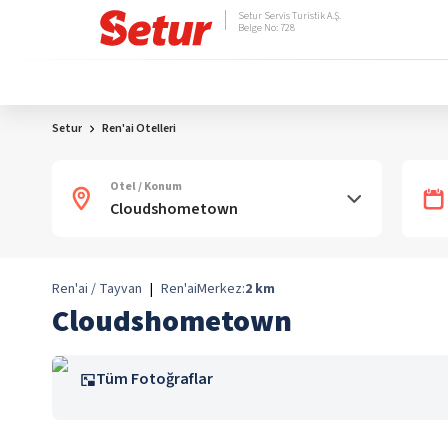
Setur Servis Turistik A.Ş.
Belge No: 728
Setur
Ren'ai Otelleri
Otel / Konum
Ren'ai / Tayvan
|
Ren'ai
Merkez:
2
km
Cloudshometown
Tüm Fotoğraflar