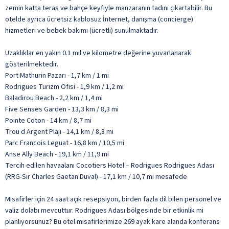
zemin katta teras ve bahçe keyfiyle manzaranın tadını çıkartabilir. Bu
otelde ayrıca ücretsiz kablosuz İnternet, danışma (concierge)
hizmetleri ve bebek bakımı (ücretli) sunulmaktadır.
Uzaklıklar en yakın 0.1 mil ve kilometre değerine yuvarlanarak
gösterilmektedir.
Port Mathurin Pazarı - 1,7 km / 1 mi
Rodrigues Turizm Ofisi - 1,9 km / 1,2 mi
Baladirou Beach - 2,2 km / 1,4 mi
Five Senses Garden - 13,3 km / 8,3 mi
Pointe Coton - 14 km / 8,7 mi
Trou d Argent Plajı - 14,1 km / 8,8 mi
Parc Francois Leguat - 16,8 km / 10,5 mi
Anse Ally Beach - 19,1 km / 11,9 mi
Tercih edilen havaalanı Cocotiers Hotel – Rodrigues Rodrigues Adası
(RRG-Sir Charles Gaetan Duval) - 17,1 km / 10,7 mi mesafede
Misafirler için 24 saat açık resepsiyon, birden fazla dil bilen personel ve
valiz dolabı mevcuttur. Rodrigues Adası bölgesinde bir etkinlik mi
planlıyorsunuz? Bu otel misafirlerimize 269 ayak kare alanda konferans