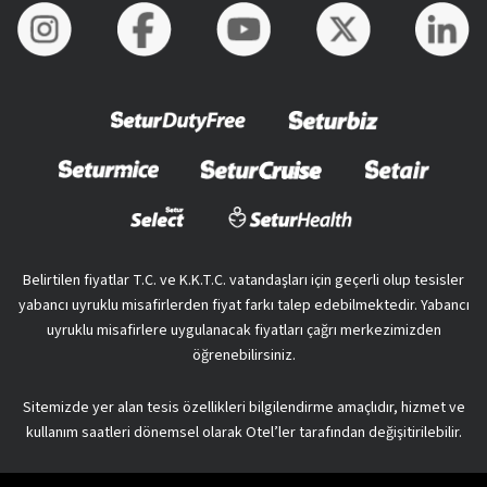
Belirtilen fiyatlar T.C. ve K.K.T.C. vatandaşları için geçerli olup tesisler
yabancı uyruklu misafirlerden fiyat farkı talep edebilmektedir. Yabancı
uyruklu misafirlere uygulanacak fiyatları çağrı merkezimizden
öğrenebilirsiniz.
Sitemizde yer alan tesis özellikleri bilgilendirme amaçlıdır, hizmet ve
kullanım saatleri dönemsel olarak Otel’ler tarafından değişitirilebilir.