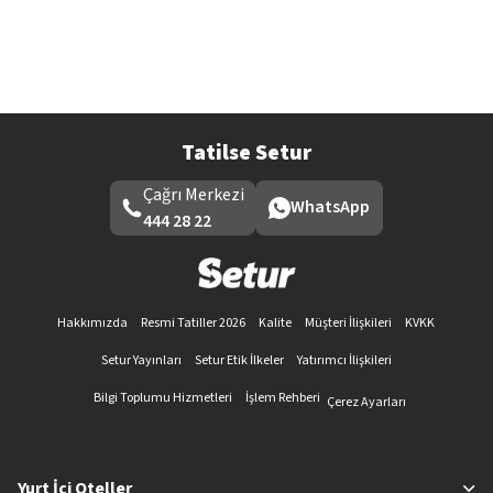
Tatilse Setur
Çağrı Merkezi
WhatsApp
444 28 22
Hakkımızda
Resmi Tatiller 2026
Kalite
Müşteri İlişkileri
KVKK
Setur Yayınları
Setur Etik İlkeler
Yatırımcı İlişkileri
Bilgi Toplumu Hizmetleri
İşlem Rehberi
Çerez Ayarları
Yurt İçi Oteller