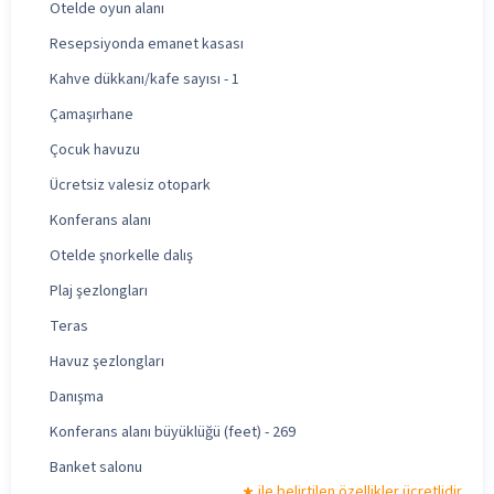
Otelde oyun alanı
Resepsiyonda emanet kasası
Kahve dükkanı/kafe sayısı - 1
Çamaşırhane
Çocuk havuzu
Ücretsiz valesiz otopark
Konferans alanı
Otelde şnorkelle dalış
Plaj şezlongları
Teras
Havuz şezlongları
Danışma
Konferans alanı büyüklüğü (feet) - 269
Banket salonu
ile belirtilen özellikler ücretlidir.